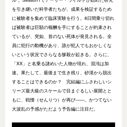
を引き継いだ科学者たちが、成果を検証するため
に被験者を集めて臨床実験を行う。8日間乗り切れ
ば被験者は巨額の報酬を手にすることが約束され
ているが、突如、首のない死体が発見される。全
員に犯行の動機があり、誰が犯人でもおかしくな
いという状況でさらなる惨殺が起きる。さらに、
「XX」と名乗る謎めいた人物が現れ、混沌は加
速。果たして、最後まで生き残り、砂漠から脱出
することはできるのか？ 完結編にふさわしいシ
リーズ最大級のスケールで目まぐるしい展開とと
もに、戦慄（せんりつ）が再び――。かつてない
大波乱の予感がただよう予告編に注目だ。