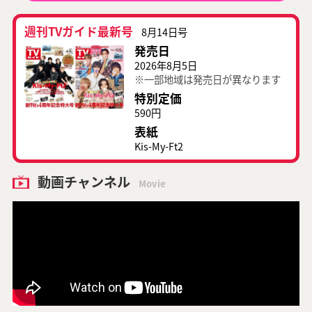
週刊TVガイド最新号
8月14日号
発売日
2026年8月5日
※一部地域は発売日が異なります
特別定価
590円
表紙
Kis-My-Ft2
動画チャンネル
Movie