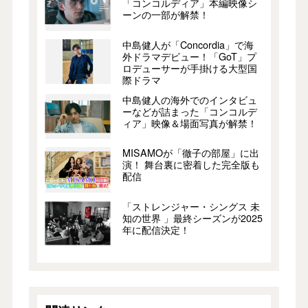
「コンコルディア」本編映像シ
ーンの一部が解禁！
中島健人が「Concordia」で海
外ドラマデビュー！「GoT」プ
ロデューサーが手掛ける大型国
際ドラマ
中島健人の海外でのインタビュ
ーなどが詰まった「コンコルデ
ィア」映像＆場面写真が解禁！
MISAMOが「徹子の部屋」に出
演！ 舞台裏に密着した完全版も
配信
「ストレンジャー・シングス 未
知の世界 」最終シーズンが2025
年に配信決定！