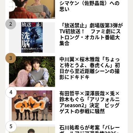
シマケン（佐野晶哉）への
思い
2
「放送禁止」劇場版第3弾が
TV初放送！ ファミ劇にス
トロング・オカルト番組大
集合
3
中川翼×桜木雅哉「ちょっ
と待とうよ、春虎くん」初
日から至近距離シーンの撮
影にドキドキ
4
有田哲平×深澤辰哉×兎×
鈴木もぐら「アリフォルニ
アseason2」決定 ビッグ
ゲストの参戦に騒然
5
石川祐希らが考案「バレー