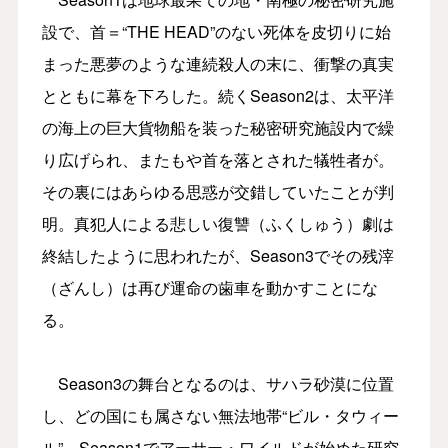
設で、首＝“THE HEAD”のない死体を皮切りに始
まった悪夢のような連続殺人の末に、衝撃の真実
とともに幕を下ろした。続くSeason2は、太平洋
の海上の巨大貨物船を装った秘密研究施設内で繰
り広げられ、またもや首を落とされた犠牲者が。
その裏にはあらゆる思惑が交錯していたことが判
明。真犯人による悲しい復讐（ふくしゅう）劇は
終結したように思われたが、Season3でその残滓
（ざんし）は再び運命の歯車を動かすことにな
る。
Season3の舞台となるのは、サハラ砂漠に位置
し、どの国にも属さない無法地帯“ビル・タウィー
ル”。Season1でアーサー・ワイルドが始めた研究