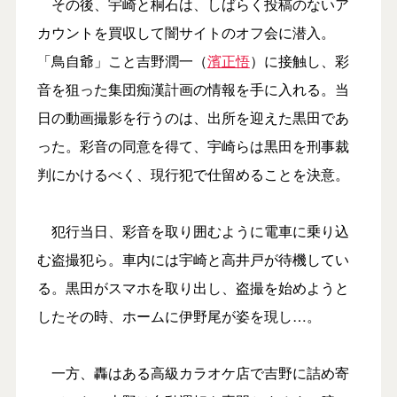
その後、宇崎と桐石は、しばらく投稿のないア
カウントを買収して闇サイトのオフ会に潜入。
「鳥自爺」こと吉野潤一（
濱正悟
）に接触し、彩
音を狙った集団痴漢計画の情報を手に入れる。当
日の動画撮影を行うのは、出所を迎えた黒田であ
った。彩音の同意を得て、宇崎らは黒田を刑事裁
判にかけるべく、現行犯で仕留めることを決意。
犯行当日、彩音を取り囲むように電車に乗り込
む盗撮犯ら。車内には宇崎と高井戸が待機してい
る。黒田がスマホを取り出し、盗撮を始めようと
したその時、ホームに伊野尾が姿を現し…。
一方、轟はある高級カラオケ店で吉野に詰め寄