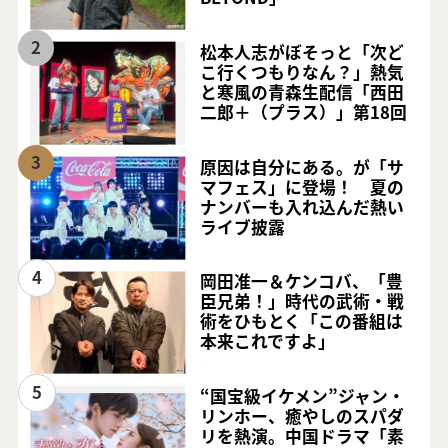
2
松本人志がぼそっと「次ど
こ行くつもりなん？」熱気
と寒風の青森生配信「西田
二郎＋（プラス）」第18回
3
原因は自分にある。が「サ
マフェス」に登場！ 夏の
ナンバーも入れ込んだ熱い
ライブ披露
4
岡田准一＆ケンコバ、「豊
臣兄弟！」時代の武術・戦
術をひもとく「この番組は
本来これですよ」
5
“国宝級イケメン”ジャン・
リンホー、癒やしのスパダ
リを熱演。中国ドラマ「素