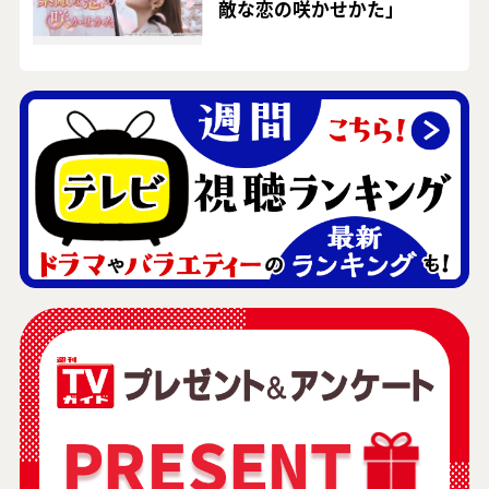
敵な恋の咲かせかた」