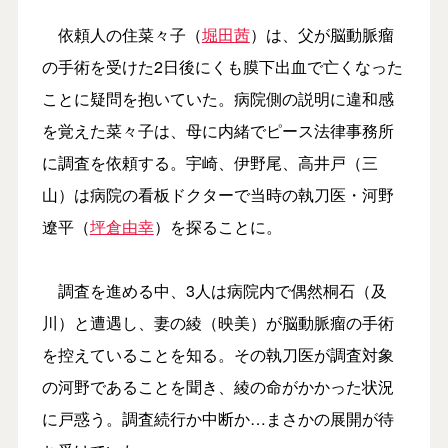
依頼人の住菜々子（
堀田茜
）は、父が脳動脈瘤
の手術を受けた2日後にくも膜下出血で亡くなった
ことに疑問を抱いていた。病院側の説明に違和感
を覚えた菜々子は、母に内緒でピース法律事務所
に調査を依頼する。宇崎、伊野尾、高井戸（三
山）は病院の看板ドクターで当時の執刀医・河野
遼平（
坪倉由幸
）を探ることに。
調査を進める中、3人は病院内で偶然桐石（及
川）と遭遇し、妻の綾（映美）が脳動脈瘤の手術
を控えていることを知る。その執刀医が調査対象
の河野であることを聞き、綾の命がかかった状況
に戸惑う。調査続行か中断か…まさかの展開が待