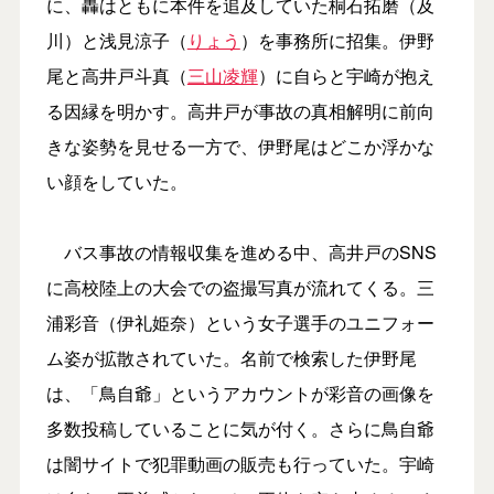
に、轟はともに本件を追及していた桐石拓磨（及
川）と浅見涼子（
りょう
）を事務所に招集。伊野
尾と高井戸斗真（
三山凌輝
）に自らと宇崎が抱え
る因縁を明かす。高井戸が事故の真相解明に前向
きな姿勢を見せる一方で、伊野尾はどこか浮かな
い顔をしていた。
バス事故の情報収集を進める中、高井戸のSNS
に高校陸上の大会での盗撮写真が流れてくる。三
浦彩音（伊礼姫奈）という女子選手のユニフォー
ム姿が拡散されていた。名前で検索した伊野尾
は、「鳥自爺」というアカウントが彩音の画像を
多数投稿していることに気が付く。さらに鳥自爺
は闇サイトで犯罪動画の販売も行っていた。宇崎