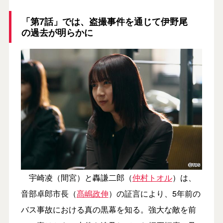
「第7話」では、盗撮事件を通じて伊野尾
の過去が明らかに
宇崎凌（間宮）と轟謙二郎（
仲村トオル
）は、
音部卓郎市長（
髙嶋政伸
）の証言により、5年前の
バス事故における真の黒幕を知る。強大な敵を前