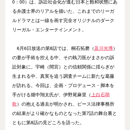
0：00）は、訴訟社会化が進む日本と飽和状態にあ
る弁護士界のリアルを描いた、これまでのリーガ
ルドラマとは一線を画す完全オリジナルのダーク
リーガル・エンターテインメント。
6月6日放送の第8話では、桐石拓磨（
及川光博
）
の妻が手術を控える中、その執刀医がまさかの訴
訟対象に。宇崎（間宮）との信頼関係に揺らぎが
生まれる中、真実を追う調査チームに新たな葛藤
が訪れる。今回は、企画・プロデュース・脚本を
手がける畑中翔太氏が、伊野尾麻里（
上白石萌
歌
）の抱える過去が明かされ、ピース法律事務所
の結束がより確かなものとなった第7話の舞台裏と
ともに第8話の見どころを語った。