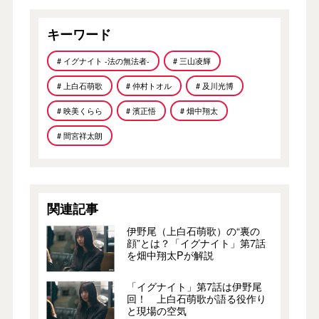
キーワード
# イグナイト -法の無法者-
# 三山凌輝
# 上白石萌歌
# 仲村トオル
# 及川光博
# 映美くらら
# 濱正悟
# 畑中翔太
# 間宮祥太朗
関連記事
伊野尾（上白石萌歌）の“裏の
顔”とは？「イグナイト」第7話
を畑中翔太Pが解説
「イグナイト」第7話は伊野尾
回！ 上白石萌歌が語る役作り
と現場の空気