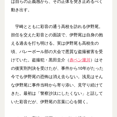
は自らの正義感から、その正体を突き止めるべく
動き出す。
宇崎とともに彩音の通う高校を訪れる伊野尾。
担任を交えた彩音との面談で、伊野尾は自身の抱
える過去を打ち明ける。実は伊野尾も高校生の
頃、バレーボール部の大会で悪質な盗撮被害を受
けていた。盗撮犯・黒田圭介（
赤ペン瀧川
）はそ
の後実刑判決を受けたが、事件から10年がたった
今でも伊野尾の恐怖は消え去らない。浅見はそん
な伊野尾に事件当時から寄り添い、見守り続けて
きた。最初は「警察沙汰にしたくない」と話して
いた彩音だが、伊野尾の言葉に心を開く。