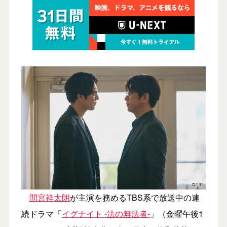
間宮祥太朗
が主演を務めるTBS系で放送中の連
続ドラマ「
イグナイト -法の無法者-
」（金曜午後1