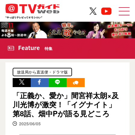
Feature
特集
放送局から直送便・ドラマ版
「正義か、愛か」間宮祥太朗×及
川光博が激突！「イグナイト」
第8話、畑中Pが語る見どころ
2025/06/05