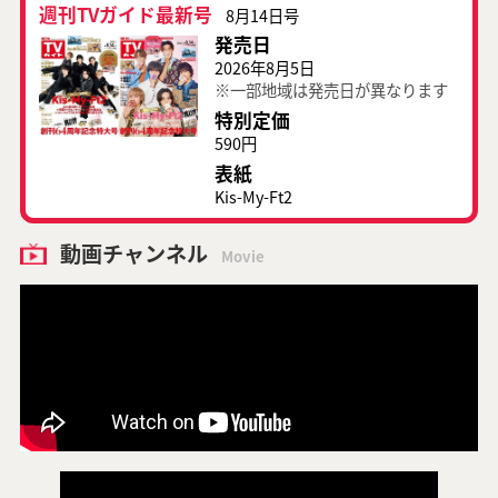
週刊TVガイド最新号
8月14日号
発売日
2026年8月5日
※一部地域は発売日が異なります
特別定価
590円
表紙
Kis-My-Ft2
動画チャンネル
Movie