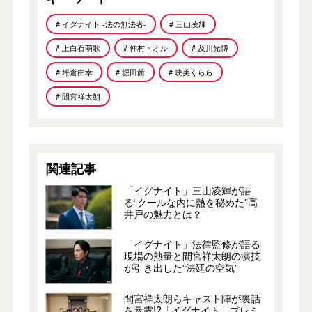
# イグナイト -法の無法者-
# 三山凌輝
# 上白石萌歌
# 仲村トオル
# 及川光博
# 坪倉由幸
# 堀田茜
# 映美くらら
# 間宮祥太朗
関連記事
「イグナイト」三山凌輝が語
る“クールな内に熱を秘めた”高
井戸の魅力とは？
「イグナイト」法律監修が語る
現場の熱量と間宮祥太朗の演技
が引き出した“法廷の空気”
間宮祥太朗らキャスト陣が裏話
を暴露!?「イグナイト」プレミ