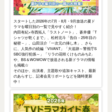
スタートした2026年の7月・8月・9月放送の夏ド
ラマを曜日別の一覧で見やすく紹介！
内田有紀×寺西拓人「ラストノート」、蒼井優「T
シャツが乾くまで」、松村北斗「告白－25年目の
秘密－」、山田涼介「一次元の挿し木」、さら
に、人気作の続編「VIVANT」「大追跡～警視庁S
SBC強行犯係～」「リラの花咲くけものみち2」
や、BS＆WOWOWで放送される新ドラマの情報
も掲載☆
そのほか、出演者、主題歌や追加キャスト、最新
のあらすじ、記者会見リポートなどを随時更新
中！
【2026年春】TVドラマガイド