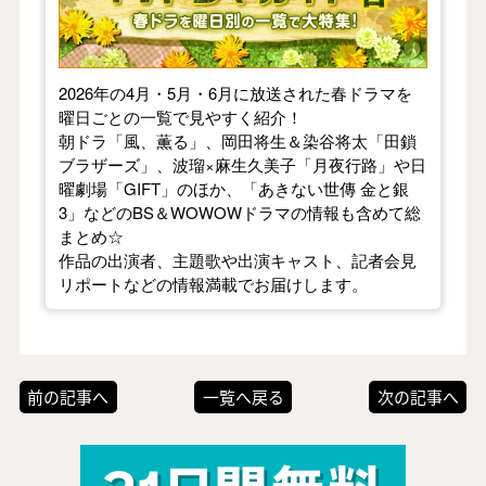
2026年の4月・5月・6月に放送された春ドラマを
曜日ごとの一覧で見やすく紹介！
朝ドラ「風、薫る」、岡田将生＆染谷将太「田鎖
ブラザーズ」、波瑠×麻生久美子「月夜行路」や日
曜劇場「GIFT」のほか、「あきない世傳 金と銀
3」などのBS＆WOWOWドラマの情報も含めて総
まとめ☆
作品の出演者、主題歌や出演キャスト、記者会見
リポートなどの情報満載でお届けします。
前の記事へ
一覧へ戻る
次の記事へ