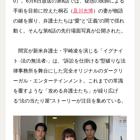
0）。6月6日放送の第8話では、疑惑の医師による
手術を目前に控えた桐石（
及川光博
）の妻が物語
の鍵を握り、弁護士たちは“愛”と“正義”の間で揺れ
動く。そんな第8話の先行場面写真が公開された。
間宮が新米弁護士・宇崎凌を演じる「イグナイ
ト -法の無法者-」は、“訴訟を仕掛ける”型破りな法
律事務所を舞台にした完全オリジナルのダークリ
ーガル・エンターテインメント。これまでの常識
を覆すような「攻める弁護士たち」が繰り広げ
る“法の当たり屋”ストーリーが注目を集めている。