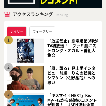
アクセスランキング
Ranking
デイリー
ウィークリー
1
「放送禁止」劇場版第3弾が
TV初放送！ ファミ劇にス
トロング・オカルト番組大
集合
2
「風、薫る」見上愛インタ
ビュー前編 りんの転機と
シマケン（佐野晶哉）への
思い
3
「キスマイ×NEXT」Kis-
My-Ft2から感謝のコメント
が到着！ USEN連動企画