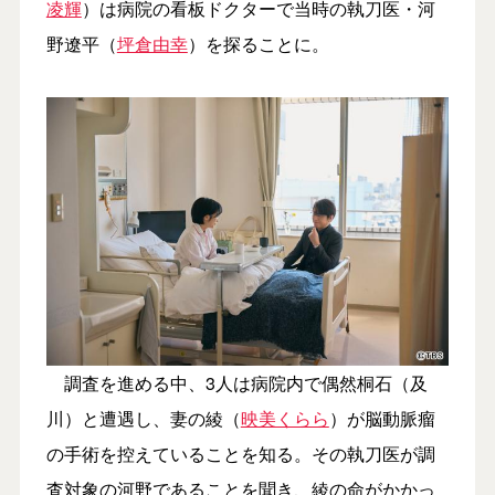
凌輝
）は病院の看板ドクターで当時の執刀医・河
野遼平（
坪倉由幸
）を探ることに。
調査を進める中、3人は病院内で偶然桐石（及
川）と遭遇し、妻の綾（
映美くらら
）が脳動脈瘤
の手術を控えていることを知る。その執刀医が調
査対象の河野であることを聞き、綾の命がかかっ