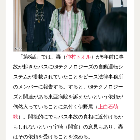
「第8話」では、轟（
仲村トオル
）が5年前に事
故が起きたバスにGIテクノロジーズの自動運転シ
ステムが搭載されていたことをピース法律事務所
のメンバーに報告する。すると、GIテクノロジー
ズと関連がある東亜病院を訴えたいという依頼が
偶然入っていることに気付く伊野尾（
上白石萌
歌
）。間接的にでもバス事故の真相に近付けるか
もしれないという宇崎（間宮）の意見もあり、轟
はその依頼を受けることを決める。