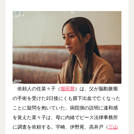
依頼人の住菜々子（
堀田茜
）は、父が脳動脈瘤
の手術を受けた2日後にくも膜下出血で亡くなった
ことに疑問を抱いていた。病院側の説明に違和感
を覚えた菜々子は、母に内緒でピース法律事務所
に調査を依頼する。宇崎、伊野尾、高井戸（
三山