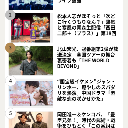
ライブ披露
2
松本人志がぼそっと「次ど
こ行くつもりなん？」熱気
と寒風の青森生配信「西田
二郎＋（プラス）」第18回
3
北山宏光、冠番組第2弾が放
送決定 全国ツアーの舞台
裏密着も「THE WORLD
BEYOND」
4
“国宝級イケメン”ジャン・
リンホー、癒やしのスパダ
リを熱演。中国ドラマ「素
敵な恋の咲かせかた」
5
岡田准一＆ケンコバ、「豊
臣兄弟！」時代の武術・戦
術をひもとく「この番組は