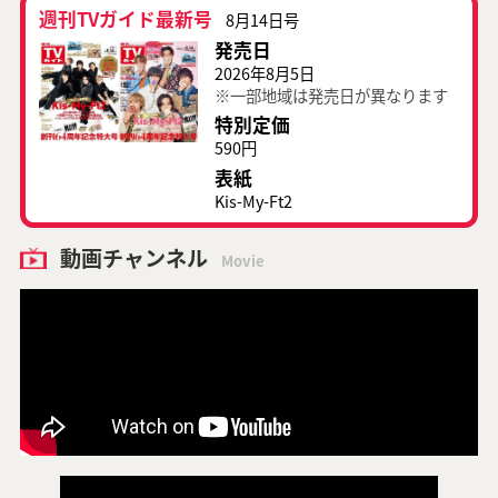
週刊TVガイド最新号
8月14日号
発売日
2026年8月5日
※一部地域は発売日が異なります
特別定価
590円
表紙
Kis-My-Ft2
動画チャンネル
Movie