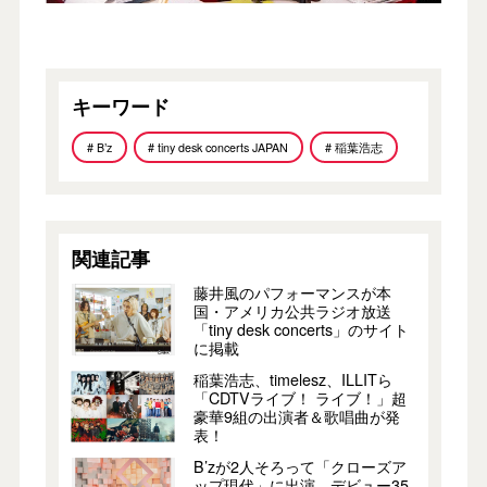
キーワード
# B’z
# tiny desk concerts JAPAN
# 稲葉浩志
関連記事
藤井風のパフォーマンスが本
国・アメリカ公共ラジオ放送
「tiny desk concerts」のサイト
に掲載
稲葉浩志、timelesz、ILLITら
「CDTVライブ！ ライブ！」超
豪華9組の出演者＆歌唱曲が発
表！
B’zが2人そろって「クローズア
ップ現代」に出演。デビュー35