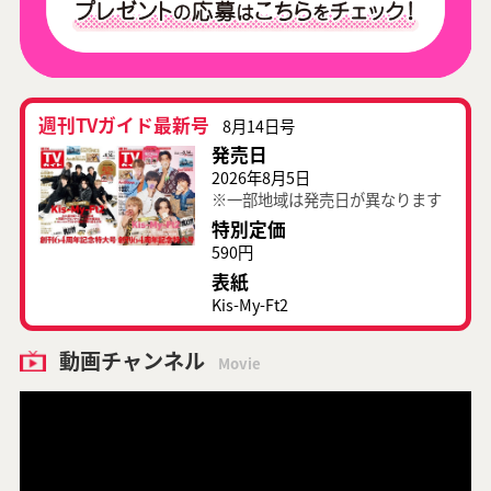
週刊TVガイド最新号
8月14日号
発売日
2026年8月5日
※一部地域は発売日が異なります
特別定価
590円
表紙
Kis-My-Ft2
動画チャンネル
Movie