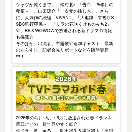
シャツが乾くまで」、松村北斗「告白－25年目の
秘密－」、山田涼介「一次元の挿し木」、さら
に、人気作の続編「VIVANT」「大追跡～警視庁S
SBC強行犯係～」「リラの花咲くけものみち2」
や、BS＆WOWOWで放送される新ドラマの情報
も掲載☆
そのほか、出演者、主題歌や追加キャスト、最新
のあらすじ、記者会見リポートなどを随時更新
中！
【2026年春】TVドラマガイド
2026年の4月・5月・6月に放送された春ドラマを
曜日ごとの一覧で見やすく紹介！
朝ドラ「風、薫る」、岡田将生＆染谷将太「田鎖