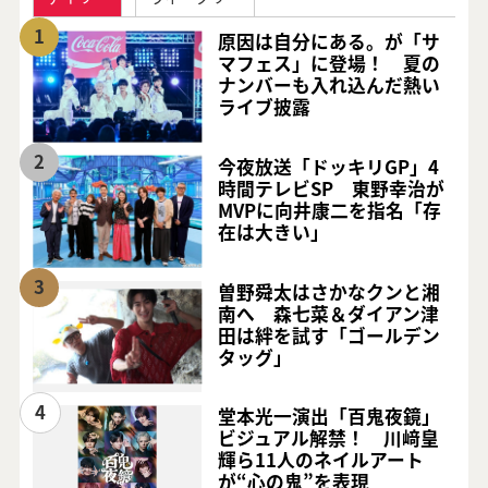
1
原因は自分にある。が「サ
マフェス」に登場！ 夏の
ナンバーも入れ込んだ熱い
ライブ披露
2
今夜放送「ドッキリGP」4
時間テレビSP 東野幸治が
MVPに向井康二を指名「存
在は大きい」
3
曽野舜太はさかなクンと湘
南へ 森七菜＆ダイアン津
田は絆を試す「ゴールデン
タッグ」
4
堂本光一演出「百鬼夜鏡」
ビジュアル解禁！ 川﨑皇
輝ら11人のネイルアート
が“心の鬼”を表現