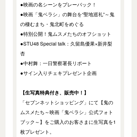
●映画の名シーンをプレーバック！
●映画「鬼ベラシ」の舞台を“聖地巡礼”～鬼
の棲むまち・鬼北町をめぐる
●特別公開！鬼ムスメたちのオフショット
●STU48 Special talk：久留島優果×新井梨
杏
●中村舞：一日警察署長リポート
●サイン入りチェキプレゼント企画
【生写真特典付き、販売中！】
「セブンネットショッピング」にて【鬼の
ムスメたち～映画「鬼ベラシ」公式フォト
ブック～】をご購入のお客さまに生写真を1
枚プレゼント。