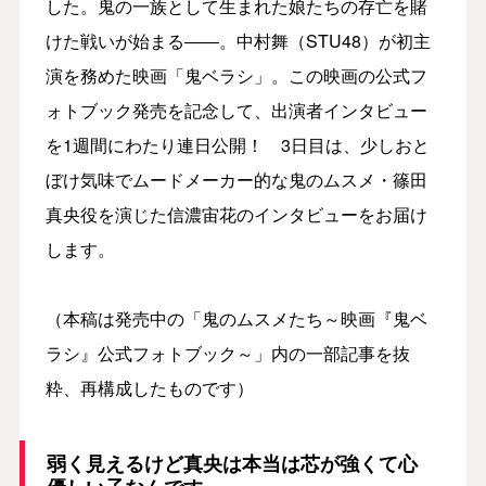
した。鬼の一族として生まれた娘たちの存亡を賭
けた戦いが始まる――。中村舞（STU48）が初主
演を務めた映画「鬼ベラシ」。この映画の公式フ
ォトブック発売を記念して、出演者インタビュー
を1週間にわたり連日公開！ 3日目は、少しおと
ぼけ気味でムードメーカー的な鬼のムスメ・篠田
真央役を演じた信濃宙花のインタビューをお届け
します。
（本稿は発売中の「鬼のムスメたち～映画『鬼ベ
ラシ』公式フォトブック～」内の一部記事を抜
粋、再構成したものです）
弱く見えるけど真央は本当は芯が強くて心