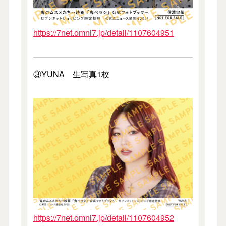
https://7net.omni7.jp/detail/1107604951
③YUNA 生写真1枚
https://7net.omni7.jp/detail/1107604952