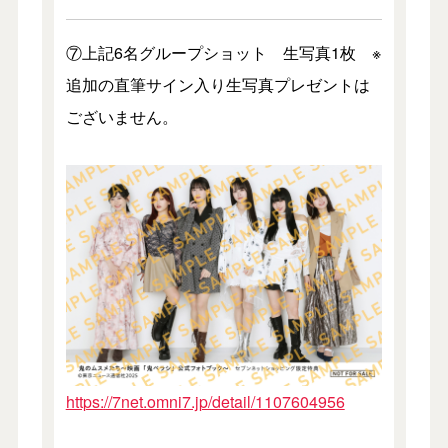
⑦上記6名グループショット 生写真1枚 ※
追加の直筆サイン入り生写真プレゼントは
ございません。
https://7net.omni7.jp/detail/1107604956