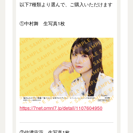
以下7種類より選んで、ご購入いただけます
①中村舞 生写真1枚
https://7net.omni7.jp/detail/1107604950
②信濃宙花 生写真1枚