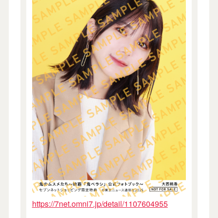
https://7net.omni7.jp/detail/1107604955