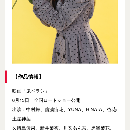
【作品情報】
映画「鬼ベラシ」
6月13日 全国ロードショー公開
出演：中村舞、信濃宙花、YUNA、HINATA、杏花/
土屋神葉
久留島優果、新井梨杏、川又あん奈、黒瀬梨花、