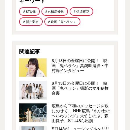
キーワード
# STU48
# 久留島優果
# 信濃宙花
# 新井梨杏
# 映画「鬼ベラシ」
関連記事
6月13日の金曜日に公開！ 映
画「鬼ベラシ」真鍋咲鬼役・中
村舞インタビュー
6月13日の金曜日に公開！ 映
画「鬼ベラシ」撮影のマル秘舞
台裏
広島から平和のメッセージを歌
にのせて… NHK広島「れいわの
へいわソング」大竹しのぶ、森
山良子、STU48ら出演
STU48がニューシングルをリリ