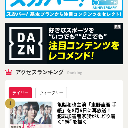
アクセスランキング
Ranking
デイリー
ウィークリー
1
亀梨和也主演「東野圭吾 手
紙」を8月6日に再放送！
犯罪加害者家族がたどり着
く“絆”を描く