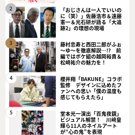
2
「おじさんは一人でいいの
に（笑）」佐藤浩市＆遠藤
憲一＆光石研が語る「大追
跡2」の理想の現場
3
藤村忠寿と西田二郎がふぉ
～ゆ～を徹底解説…!? 前
編ではボケ組の越岡裕貴＆
松崎祐介の魅力を！
4
櫻井翔「BAKUNE」コラボ
監修 デザインに込めたフ
ァンへの思い「僕の温度も
感じてもらえたら」
5
堂本光一演出「百鬼夜鏡」
ビジュアル解禁！ 川﨑皇
輝ら11人のネイルアート
が“心の鬼”を表現