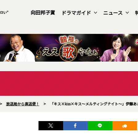
向田邦子賞
ドラマガイド
ニュース
>
放送局から直送便！
>
「キス×kiss×キス～メルティングナイト～」伊藤