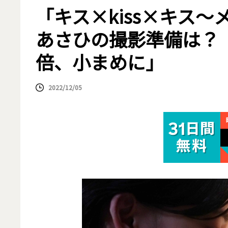
「キス×kiss×キス
あさひの撮影準備は？
倍、小まめに」
2022/12/05