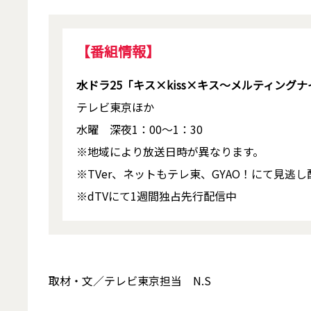
【番組情報】
水ドラ25「キス×kiss×キス～メルティング
テレビ東京ほか
水曜 深夜1：00～1：30
※地域により放送日時が異なります。
※TVer、ネットもテレ東、GYAO！にて見逃
※dTVにて1週間独占先行配信中
取材・文／テレビ東京担当 N.S