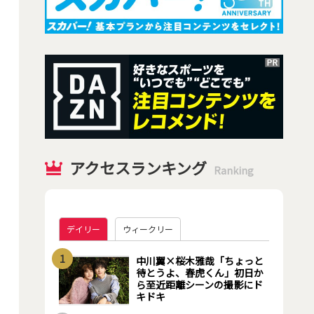
アクセスランキング
Ranking
デイリー
ウィークリー
1
中川翼×桜木雅哉「ちょっと
待とうよ、春虎くん」初日か
ら至近距離シーンの撮影にド
キドキ