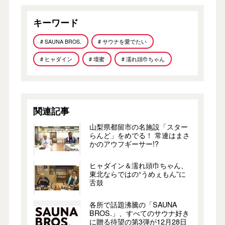
キーワード
# SAUNA BROS.
# サウナを愛でたい
# ヒャダイン
# 壇蜜
# 濡れ頭巾ちゃん
関連記事
山梨県都留市の名施設「スター
らんど」をめでる！ 常連はまさ
かのアウフギーサー!?
ヒャダイン＆濡れ頭巾ちゃん、
東北ならではの“うめぇもん”に
舌鼓
各所で話題沸騰の「SAUNA
BROS.」、すべてのサウナ好き
に贈る待望の第3弾が12月28日