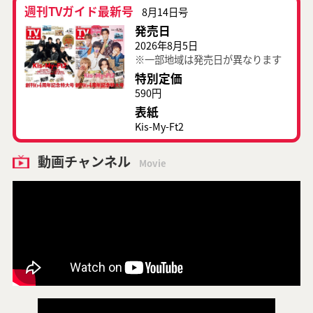
週刊TVガイド最新号
8月14日号
発売日
2026年8月5日
※一部地域は発売日が異なります
特別定価
590円
表紙
Kis-My-Ft2
動画チャンネル
Movie