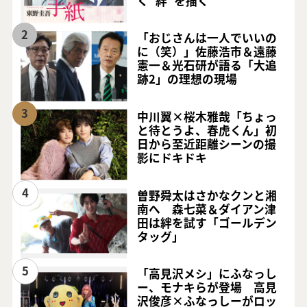
く“絆”を描く
2
「おじさんは一人でいいの
に（笑）」佐藤浩市＆遠藤
憲一＆光石研が語る「大追
跡2」の理想の現場
3
中川翼×桜木雅哉「ちょっ
と待とうよ、春虎くん」初
日から至近距離シーンの撮
影にドキドキ
4
曽野舜太はさかなクンと湘
南へ 森七菜＆ダイアン津
田は絆を試す「ゴールデン
タッグ」
5
「高見沢メシ」にふなっし
ー、モナキらが登場 高見
沢俊彦×ふなっしーがロッ