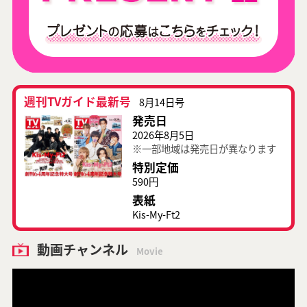
週刊TVガイド最新号
8月14日号
発売日
2026年8月5日
※一部地域は発売日が異なります
特別定価
590円
表紙
Kis-My-Ft2
動画チャンネル
Movie