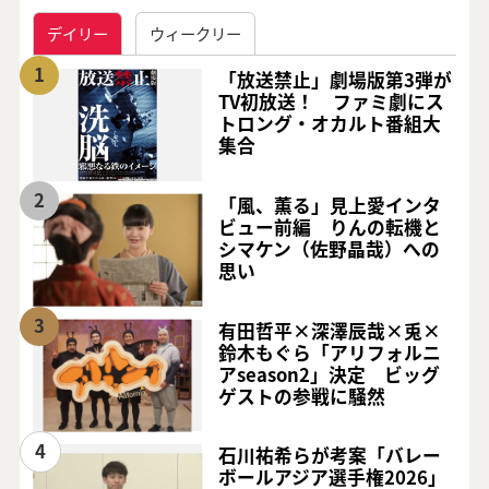
デイリー
ウィークリー
1
「放送禁止」劇場版第3弾が
TV初放送！ ファミ劇にス
トロング・オカルト番組大
集合
2
「風、薫る」見上愛インタ
ビュー前編 りんの転機と
シマケン（佐野晶哉）への
思い
3
有田哲平×深澤辰哉×兎×
鈴木もぐら「アリフォルニ
アseason2」決定 ビッグ
ゲストの参戦に騒然
4
石川祐希らが考案「バレー
ボールアジア選手権2026」