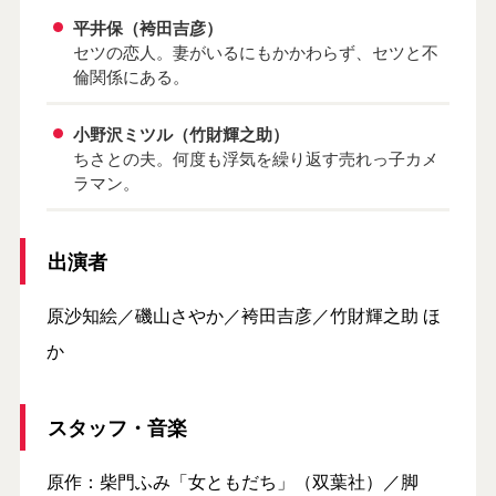
平井保（袴田吉彦）
セツの恋人。妻がいるにもかかわらず、セツと不
倫関係にある。
小野沢ミツル（竹財輝之助）
ちさとの夫。何度も浮気を繰り返す売れっ子カメ
ラマン。
出演者
原沙知絵／磯山さやか／袴田吉彦／竹財輝之助 ほ
か
スタッフ・音楽
原作：柴門ふみ「女ともだち」（双葉社）／脚