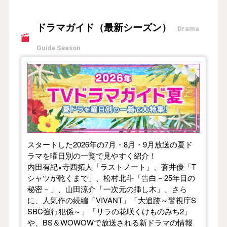
ドラマガイド（最新シーズン）
Drama
Guide Season
【2026年夏】TVドラマガイド
スタートした2026年の7月・8月・9月放送の夏ド
ラマを曜日別の一覧で見やすく紹介！
内田有紀×寺西拓人「ラストノート」、蒼井優「T
シャツが乾くまで」、松村北斗「告白－25年目の
秘密－」、山田涼介「一次元の挿し木」、さら
に、人気作の続編「VIVANT」「大追跡～警視庁S
SBC強行犯係～」「リラの花咲くけものみち2」
や、BS＆WOWOWで放送される新ドラマの情報