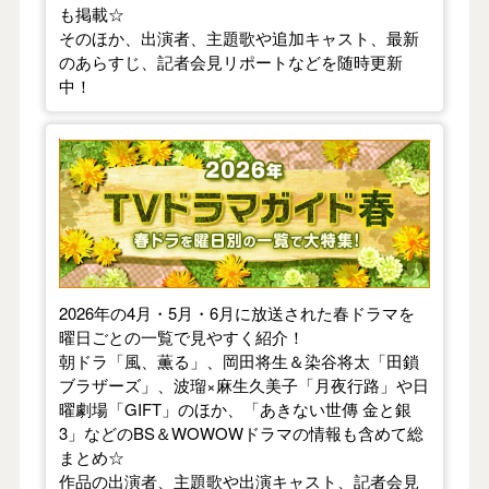
も掲載☆
そのほか、出演者、主題歌や追加キャスト、最新
のあらすじ、記者会見リポートなどを随時更新
中！
【2026年春】TVドラマガイド
2026年の4月・5月・6月に放送された春ドラマを
曜日ごとの一覧で見やすく紹介！
朝ドラ「風、薫る」、岡田将生＆染谷将太「田鎖
ブラザーズ」、波瑠×麻生久美子「月夜行路」や日
曜劇場「GIFT」のほか、「あきない世傳 金と銀
3」などのBS＆WOWOWドラマの情報も含めて総
まとめ☆
作品の出演者、主題歌や出演キャスト、記者会見