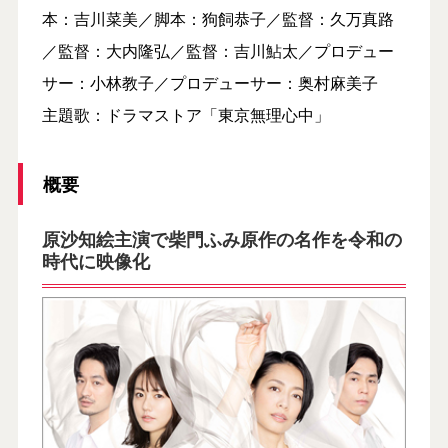
本：吉川菜美／脚本：狗飼恭子／監督：久万真路
／監督：大内隆弘／監督：吉川鮎太／プロデュー
サー：小林教子／プロデューサー：奥村麻美子
主題歌：ドラマストア「東京無理心中」
概要
原沙知絵主演で柴門ふみ原作の名作を令和の
時代に映像化