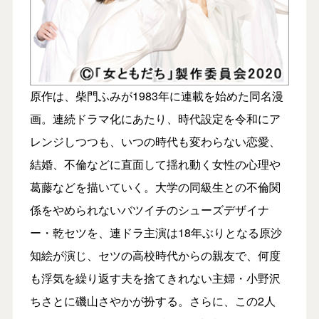
原作は、柴門ふみが1983年に連載を始めた同名漫
画。連続ドラマ化にあたり、時代設定を令和にア
レンジしつつも、いつの時代も変わらない恋愛、
結婚、不倫などに直面して揺れ動く女性の心理や
葛藤などを描いていく。大学の同級生との不倫関
係をやめられないバツイチのシューズデザイナ
ー・乾セツを、連ドラ主演は18年ぶりとなる原沙
知絵が演じ、セツの高校時代からの親友で、何度
も浮気を繰り返す夫を捨てきれない主婦・小野沢
ちさとに磯山さやかが扮する。さらに、この2人