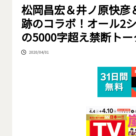
松岡昌宏＆井ノ原快彦
跡のコラボ！オール2
の5000字超え禁断トー
2020/04/01