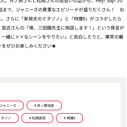
井ノ原さんと松岡さんの出会いの話から、Hey! Say! JU
ついたお話まで、ジャニーズの貴重なエピソードが盛りだくさん！ お
た。さらに「家政夫のミタゾノ」と「特捜9」がコラボしたら
、宮近さんの「僕、三田園先生に相談します！」という発言が
、一緒に××なシーンをやりたい」と告白したりと、爆笑の展
ューをぜひお楽しみください★
 ジャニーズ
# 井ノ原快彦
ミタゾノ
# 松岡昌宏
# 特捜9