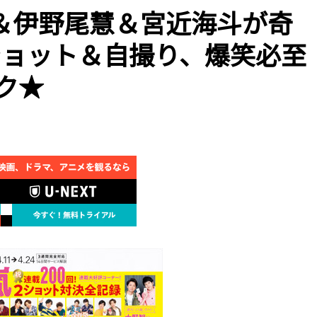
＆伊野尾慧＆宮近海斗が奇
ショット＆自撮り、爆笑必至
ク★