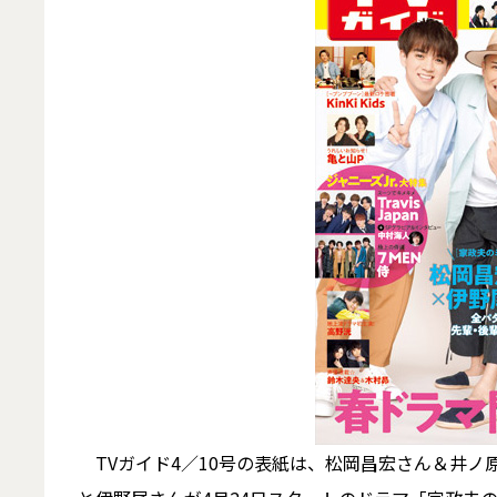
TVガイド4／10号の表紙は、松岡昌宏さん＆井ノ