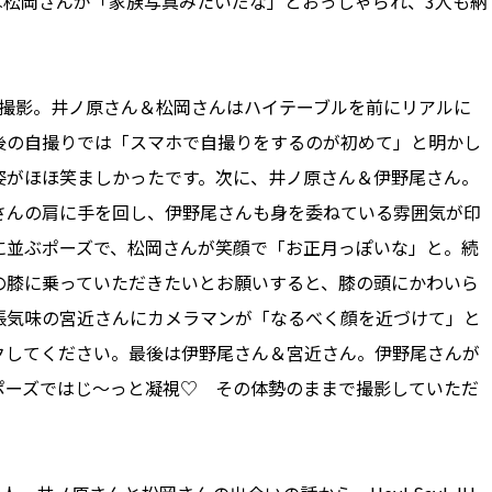
は松岡さんが「家族写真みたいだな」とおっしゃられ、3人も納
撮影。井ノ原さん＆松岡さんはハイテーブルを前にリアルに
後の自撮りでは「スマホで自撮りをするのが初めて」と明かし
姿がほほ笑ましかったです。次に、井ノ原さん＆伊野尾さん。
さんの肩に手を回し、伊野尾さんも身を委ねている雰囲気が印
に並ぶポーズで、松岡さんが笑顔で「お正月っぽいな」と。続
の膝に乗っていただきたいとお願いすると、膝の頭にかわいら
張気味の宮近さんにカメラマンが「なるべく顔を近づけて」と
クしてください。最後は伊野尾さん＆宮近さん。伊野尾さんが
ーズではじ～っと凝視♡︎ その体勢のままで撮影していただ