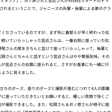
のミタゾノ」、井ノ原さんと宮近さんが4月8日スタートのドラ
に出演されるということで、ジャニーズの先輩・後輩による夢のグラ
くださっているのですが、まず先に着替えが早く終わった松
、続いていらっしゃった宮近さんは、一番右側に座っていた松
野尾さんの席をきちんと空けて座っていらっしゃって、後輩と
松岡さんとちゃんと話すという宮近さんはやや緊張気味。その
んが宮近さんの右隣に座られると、さすがお食事にも一緒に行
たように見えました。
立ちのポーズ、座りのポーズと撮影が進むにつれて4人の距離
子に座っていただきたいとお願いすると、優しい笑顔で快くご
真が撮影できました。また、松岡さん＆井ノ原さんが椅子に座