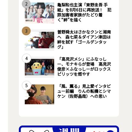
2
亀梨和也主演「東野圭吾 手
紙」を8月6日に再放送！ 犯
罪加害者家族がたどり着
く“絆”を描く
3
曽野舜太はさかなクンと湘南
へ 森七菜＆ダイアン津田は
絆を試す「ゴールデンタッ
グ」
4
「高見沢メシ」にふなっし
ー、モナキらが登場 高見沢
俊彦×ふなっしーがロックス
ピリッツを燃やす
5
「風、薫る」見上愛インタビ
ュー前編 りんの転機とシマ
ケン（佐野晶哉）への思い