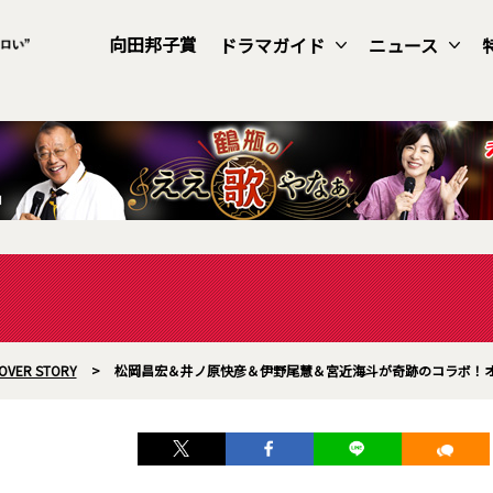
向田邦子賞
ドラマガイド
ニュース
OVER STORY
>
松岡昌宏＆井ノ原快彦＆伊野尾慧＆宮近海斗が奇跡のコラボ！オ