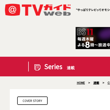
Series
連載
HOME
>
連載
>
C
COVER STORY