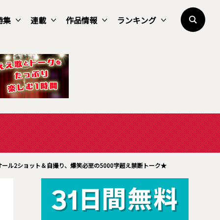
特集
連載
作品情報
ランキング
ール2ショット＆自撮り、爆笑必至の5000字超え禁断トーク★