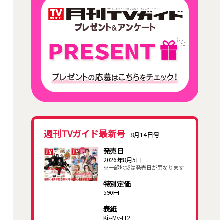
週刊TVガイド最新号
8月14日号
発売日
2026年8月5日
※一部地域は発売日が異なります
特別定価
590円
表紙
Kis-My-Ft2