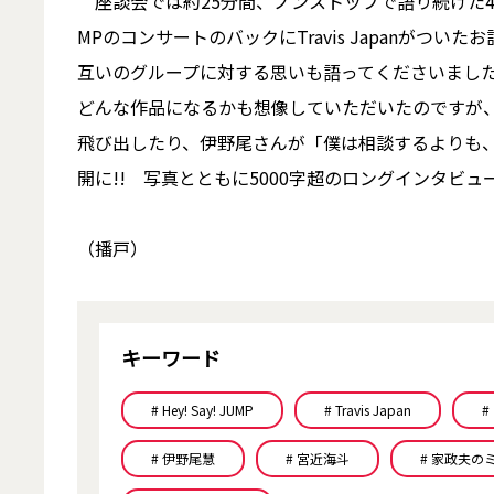
座談会では約25分間、ノンストップで語り続けた4人。
MPのコンサートのバックにTravis Japanが
互いのグループに対する思いも語ってくださいまし
どんな作品になるかも想像していただいたのですが
飛び出したり、伊野尾さんが「僕は相談するよりも
開に!! 写真とともに5000字超のロングインタビ
（播戸）
キーワード
# Hey! Say! JUMP
# Travis Japan
#
# 伊野尾慧
# 宮近海斗
# 家政夫の