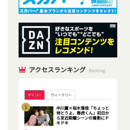
アクセスランキング
Ranking
デイリー
ウィークリー
1
中川翼×桜木雅哉「ちょっと
待とうよ、春虎くん」初日か
ら至近距離シーンの撮影にド
キドキ