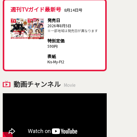
週刊TVガイド最新号
8月14日号
発売日
2026年8月5日
※一部地域は発売日が異なります
特別定価
590円
表紙
Kis-My-Ft2
動画チャンネル
Movie