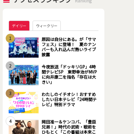
Ranking
デイリー
ウィークリー
1
原因は自分にある。が「サマ
フェス」に登場！ 夏のナン
バーも入れ込んだ熱いライブ
披露
2
今夜放送「ドッキリGP」4時
間テレビSP 東野幸治がMVP
に向井康二を指名「存在は大
きい」
3
わたしのイチオシ！おすすめ
したい日本テレビ「24時間テ
レビ」特別ドラマ
4
岡田准一＆ケンコバ、「豊臣
兄弟！」時代の武術・戦術を
ひもとく「この番組は本来こ