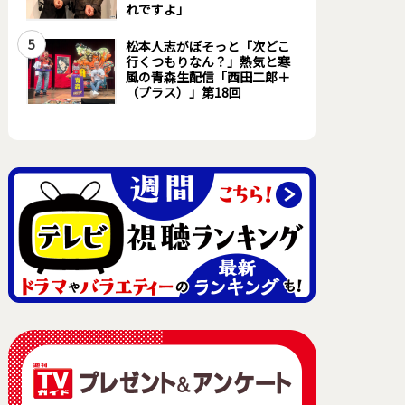
れですよ」
5
松本人志がぼそっと「次どこ
行くつもりなん？」熱気と寒
風の青森生配信「西田二郎＋
（プラス）」第18回