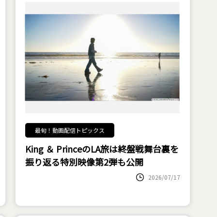
最旬！動画配信トピックス
King ＆ PrinceのLA旅は終盤戦――舞台裏を
振り返る特別映像第2弾も公開
2026/07/17