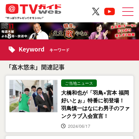
Keyword
キーワード
「髙木悠未」関連記事
ご当地ニュース
大橋和也が「羽鳥×宮本 福岡
好いとぉ」特番に初登場！
羽鳥慎一はなにわ男子のファ
ンクラブ入会宣言！
2024/06/17