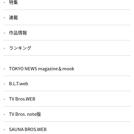
特集
連載
作品情報
ランキング
TOKYO NEWS magazine＆mook
B.L.T.web
TV Bros.WEB
TV Bros. note版
SAUNA BROS.WEB