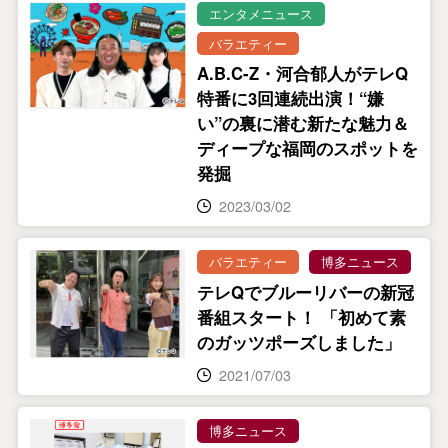
エンタメニュース
バラエティー
A.B.C-Z・河合郁人がテレQ
特番に3回連続出演！“嫌
い”の裏に潜む新たな魅力＆
ディープな福岡のスポットを
発掘
2023/03/02
バラエティー
博多ニュース
テレQでブルーリバーの新冠
番組スタート！ 「初めて素
のガッツポーズしました」
2021/07/03
博多ニュース