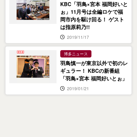
KBC「羽鳥×宮本 福岡好いと
ぉ」11月号は全編ロケで福
岡市内を駆け回る！ ゲスト
は指原莉乃!!
2019/11/17
博多ニュース
羽鳥慎一が東京以外で初のレ
ギュラー！ KBCの新番組
「羽鳥×宮本 福岡好いとぉ」
2019/01/21