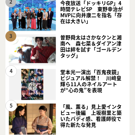
2
今夜放送「ドッキリGP」4
時間テレビSP 東野幸治が
MVPに向井康二を指名「存
在は大きい」
3
曽野舜太はさかなクンと湘
南へ 森七菜＆ダイアン津
田は絆を試す「ゴールデン
タッグ」
4
堂本光一演出「百鬼夜鏡」
ビジュアル解禁！ 川﨑皇
輝ら11人のネイルアート
が“心の鬼”を表現
5
「風、薫る」見上愛インタ
ビュー後編 上坂樹里と築
いたバディ感、看護師役で
得た新たな発見