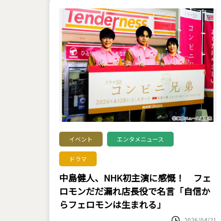
イベント
エンタメニュース
ドラマ
中島健人、NHK初主演に感慨！ フェ
ロモンだだ漏れ店長役で名言「自信か
らフェロモンは生まれる」
2026/04/21