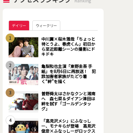
Ranking
デイリー
ウィークリー
1
中川翼×桜木雅哉「ちょっと
待とうよ、春虎くん」初日か
ら至近距離シーンの撮影にド
キドキ
2
亀梨和也主演「東野圭吾 手
紙」を8月6日に再放送！ 犯
罪加害者家族がたどり着
く“絆”を描く
3
曽野舜太はさかなクンと湘南
へ 森七菜＆ダイアン津田は
絆を試す「ゴールデンタッ
グ」
4
「高見沢メシ」にふなっし
ー、モナキらが登場 高見沢
俊彦×ふなっしーがロックス