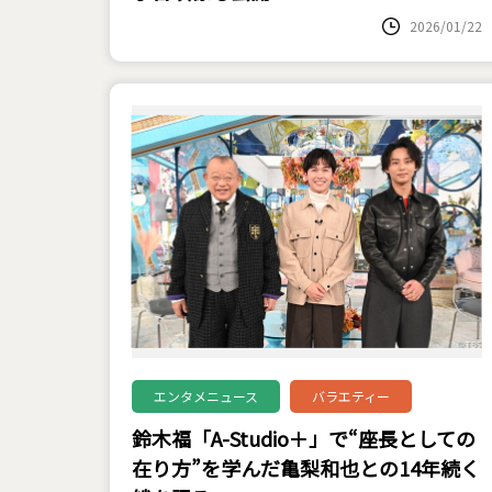
2026/01/22
エンタメニュース
バラエティー
鈴木福「A-Studio＋」で“座長としての
在り方”を学んだ亀梨和也との14年続く