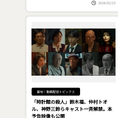
2026/02/15
最旬！動画配信トピックス
「時計館の殺人」鈴木福、仲村トオ
ル、神野三鈴らキャスト一斉解禁。本
予告映像も公開