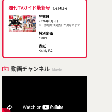
週刊TVガイド最新号
8月14日号
発売日
2026年8月5日
※一部地域は発売日が異なります
特別定価
590円
表紙
Kis-My-Ft2
動画チャンネル
Movie