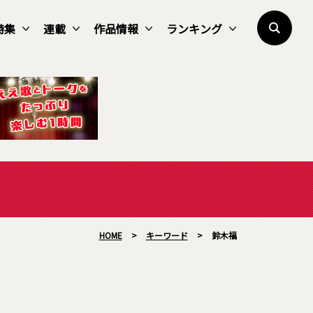
特集
連載
作品情報
ランキング
HOME
>
キーワード
>
鈴木福