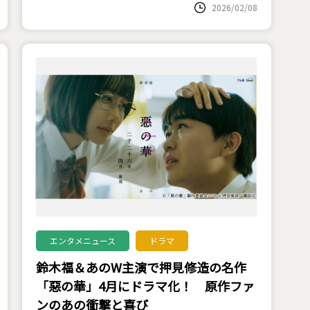
2026/02/08
エンタメニュース
ドラマ
鈴木福＆あのW主演で押見修造の名作
「惡の華」4月にドラマ化！ 原作ファ
ンのあの衝撃と喜び