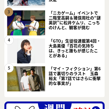
3
「ニカゲーム」イベントで
二階堂高嗣＆猪俣周杜の“謎
英訳”に松井ケムリ、こっち
のけんと、観客が挑む
4
「GTO」生徒役連載第4回・
大島美優「百花の気持ち
は、きっと誰もが感じたこ
とがある」
5
「マイ・フィクション」第6
話で裏切りのラスト 玉森
裕太「第7話ではさらに衝撃
的な事実が」