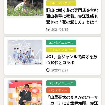
ドキュメンタリー
野山に咲く花の専門店を営む
西山美華に密着。赤江珠緒も
驚きの「花の愛し方」とは？
2021/06/15
エンタメニュース
ドキュメンタリー
JO1、新ジャンルで異才を放
つ10代とコラボ
2020/12/21
エンタメニュース
バラエティー
「山里亮太のまさかのバーサ
ーカー」に古舘伊知郎、赤江