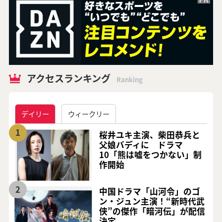
アクセスランキング
Ranking
デイリー
ウィークリー
1
桜井ユキ主演、柴田恭兵と
父娘バディに ドラマ
10「熊は嘘をつかない」制
作開始
2
中国ドラマ「山河令」のゴ
ン・ジュン主演！“新時代武
侠”の傑作「暗河伝」が配信
決定