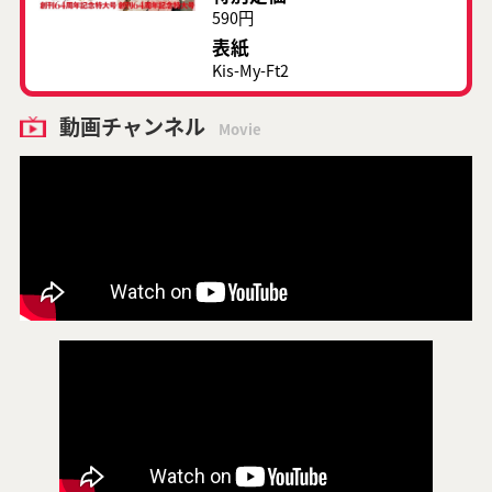
590円
表紙
Kis-My-Ft2
動画チャンネル
Movie