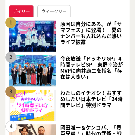
デイリー
ウィークリー
1
原因は自分にある。が「サ
マフェス」に登場！ 夏の
ナンバーも入れ込んだ熱い
ライブ披露
2
今夜放送「ドッキリGP」4
時間テレビSP 東野幸治が
MVPに向井康二を指名「存
在は大きい」
3
わたしのイチオシ！おすす
めしたい日本テレビ「24時
間テレビ」特別ドラマ
4
岡田准一＆ケンコバ、「豊
臣兄弟！」時代の武術・戦