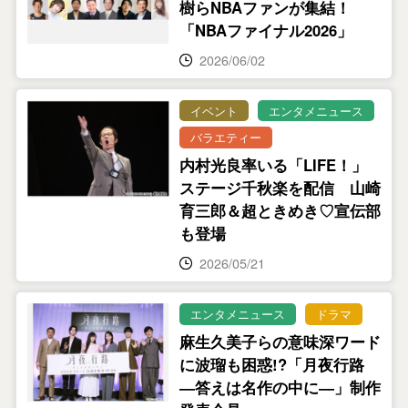
樹らNBAファンが集結！
「NBAファイナル2026」
2026/06/02
イベント
エンタメニュース
バラエティー
内村光良率いる「LIFE！」
ステージ千秋楽を配信 山崎
育三郎＆超ときめき♡宣伝部
も登場
2026/05/21
エンタメニュース
ドラマ
麻生久美子らの意味深ワード
に波瑠も困惑!?「月夜行路
―答えは名作の中に―」制作