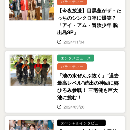
バラエティー
【今夜放送】目黒蓮がザ・た
っちのシンクロ率に爆笑？
「アイ・アム・冒険少年 脱
出島SP」
2024/11/04
エンタメニュース
バラエティー
「池の水ぜんぶ抜く」“過去
最高レベル”続出の神回に郷
ひろみ参戦！ 三宅健も巨大
池に挑む！
2024/09/20
スペシャルインタビュー