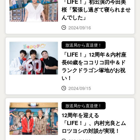
「LIFE！」初出演の今田美
桜「緊張し過ぎて寝られませ
んでした」
2024/09/16
放送局から直送便！
「LIFE！」12周年＆内村座
長60歳をココリコ田中＆ド
ランクドラゴン塚地がお祝
い！
2024/09/15
放送局から直送便！
12周年を迎える
「LIFE！」、内村光良とム
ロツヨシの対談が実現！