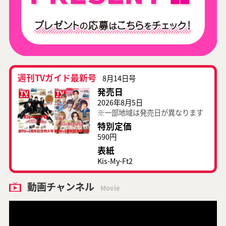
週刊TVガイド最新号
8月14日号
発売日
2026年8月5日
※一部地域は発売日が異なります
特別定価
590円
表紙
Kis-My-Ft2
動画チャンネル
Movie