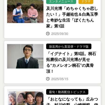
エンタメニュース
ドラマ
及川光博「めちゃくちゃ恋し
たい！」手越祐也＆白鳥玉季
と奇妙な生活「ぼくたちん
家」第1話
2025/09/30
放送局から直送便・ドラマ版
「イグナイト」第5話。桐石
拓磨役の及川光博が見せ
る“カメレオン桐石”の真骨
頂！
2025/05/15
最旬！動画配信トピックス
「おとなになっても」丘みつ
子、村川絵梨、山崎樹範、伊