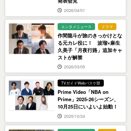
発表会見
2026/04/01
エンタメニュース
ドラマ
作間龍斗が旅のきっかけとな
る元カレ役に！ 波瑠×麻生
久美子「月夜行路」追加キャ
ストが解禁
2026/03/05
TVガイドWebバスケ部
Prime Video「NBA on
Prime」2025-26シーズン、
10月25日にいよいよ始動！
2025/10/24