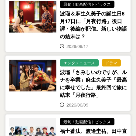
最旬！動画配信トピックス
波瑠＆麻生久美子の誕生日6
月17日に「月夜行路」後日
譚・後編が配信。新しい物語
の結末は？
2026/06/17
エンタメニュース
ドラマ
波瑠「さみしいのですが、ル
ナを卒業」麻生久美子「最高
に幸せでした」最終回で旅に
結末「月夜行路」
2026/06/09
最旬！動画配信トピックス
福士蒼汰、渡邊圭祐、田中直