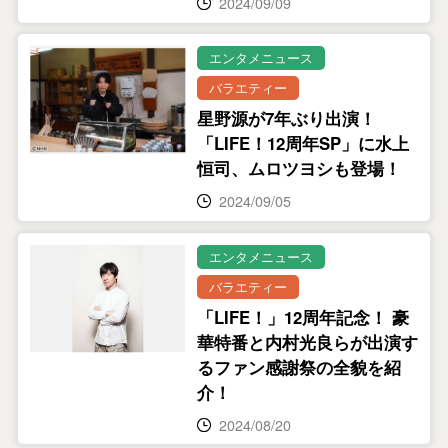
2024/09/09
エンタメニュース
バラエティー
星野源が7年ぶり出演！
「LIFE！12周年SP」に水上
恒司、ムロツヨシも登場！
2024/09/05
エンタメニュース
バラエティー
「LIFE！」12周年記念！ 豪
華特番と内村光良らが出演す
るファン感謝祭の全貌を紹
介！
2024/08/20