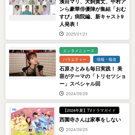
濱田マリ、犬飼貴丈、中村ア
ンら豪華俳優陣が集結「おむ
すび」病院編、新キャスト9
人発表！
2025/01/21
エンタメニュース
バラエティー
情報・報道
石原さとみも毎日実践！ 美
容がテーマの「トリセツショ
ー」スペシャル回
2024/09/29
【2024年夏】TVドラマガイド
西園寺さんは家事をしない
2024/09/25