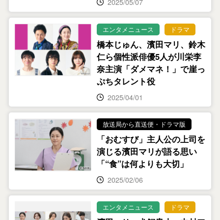
2025/05/07
エンタメニュース
ドラマ
橋本じゅん、濱田マリ、鈴木
仁ら個性派俳優5人が川栄李
奈主演「ダメマネ！」で崖っ
ぷちタレント役
2025/04/01
放送局から直送便・ドラマ版
「おむすび」主人公の上司を
演じる濱田マリが語る思い
「“食”は何よりも大切」
2025/02/06
エンタメニュース
ドラマ