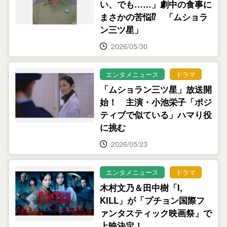
い、でも……」劇中の食事に
まさかの苦悩⁉ 「ムショラ
ン三ツ星」
2026/05/30
エンタメニュース
ドラマ
「ムショラン三ツ星」放送開
始！ 主演・小池栄子「ポジ
ティブで似ている」ハマり役
に挑む
2026/05/23
エンタメニュース
ドラマ
木村文乃＆田中樹「I,
KILL」が「プチョン国際フ
ァンタスティック映画祭」で
上映決定！