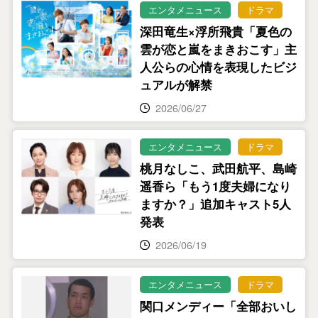
エンタメニュース
ドラマ
深田竜生×浮所飛貴「夏色の
雲が恋と嵐をまきおこす」主
人公らの心情を表現したビジ
ュアルが解禁
2026/06/27
エンタメニュース
ドラマ
桃月なしこ、武田航平、島崎
遥香ら「もう1度夫婦になり
ますか？」追加キャスト5人
発表
2026/06/19
エンタメニュース
ドラマ
関口メンディー「全部おいし