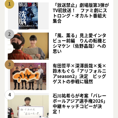
1
「放送禁止」劇場版第3弾が
TV初放送！ ファミ劇にス
トロング・オカルト番組大
集合
2
「風、薫る」見上愛インタ
ビュー前編 りんの転機と
シマケン（佐野晶哉）への
思い
3
有田哲平×深澤辰哉×兎×
鈴木もぐら「アリフォルニ
アseason2」決定 ビッグ
ゲストの参戦に騒然
4
石川祐希らが考案「バレー
ボールアジア選手権2026」
中継キャッチコピーが決
定！