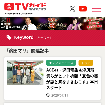
Keyword
キーワード
「濱田マリ」関連記事
エンタメニュース
ドラマ
ACEes・深田竜生＆浮所飛
貴らがヒット祈願「夏色の雲
が恋と嵐をまきおこす」本日
スタート
2026/07/11