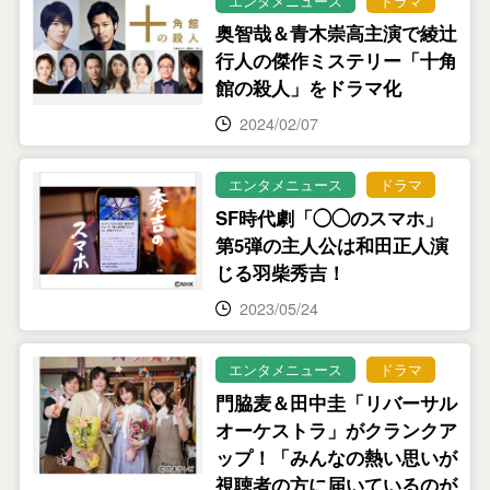
エンタメニュース
ドラマ
奥智哉＆青木崇高主演で綾辻
行人の傑作ミステリー「十角
館の殺人」をドラマ化
2024/02/07
エンタメニュース
ドラマ
SF時代劇「◯◯のスマホ」
第5弾の主人公は和田正人演
じる羽柴秀吉！
2023/05/24
エンタメニュース
ドラマ
門脇麦＆田中圭「リバーサル
オーケストラ」がクランクア
ップ！「みんなの熱い思いが
視聴者の方に届いているのが