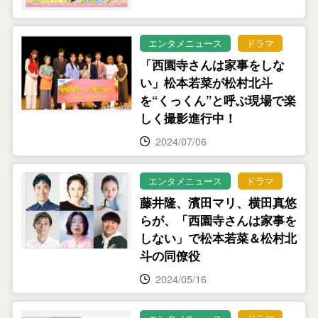
エンタメニュース
ドラマ
「西園寺さんは家事をしな
い」松本若菜が松村北斗
を“くっくん”と呼ぶ現場で楽
しく撮影進行中！
2024/07/06
エンタメニュース
ドラマ
藤井隆、濱田マリ、横田真悠
らが、「西園寺さんは家事を
しない」で松本若菜＆松村北
斗の同僚役
2024/05/16