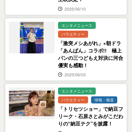
2025/06/10
エンタメニュース
バラエティー
「激突メシあがれ」×朝ドラ
「あんぱん」コラボ!! 極上
パンの三つどもえ対決に河合
優実も感動！
2025/06/03
エンタメニュース
バラエティー
情報・報道
「トリセツショー」で納豆フ
リーク・石原さとみがこだわ
りの“納豆テク”を披露！