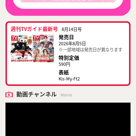
週刊TVガイド最新号
8月14日号
発売日
2026年8月5日
※一部地域は発売日が異なります
特別定価
590円
表紙
Kis-My-Ft2
動画チャンネル
Movie