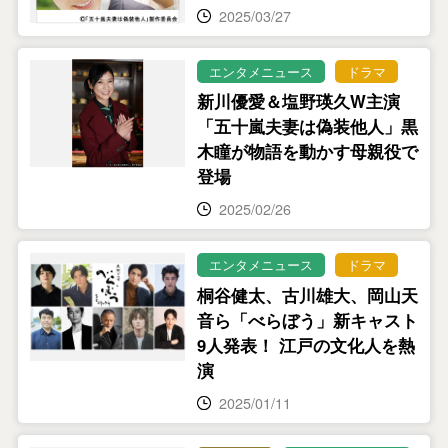
2025/03/27
エンタメニュース
ドラマ
新川優愛＆塩野瑛久W主演
「五十嵐夫妻は偽装他人」黒
木瞳が物語を動かす母親役で
登場
2025/02/26
エンタメニュース
ドラマ
桐谷健太、古川雄大、岡山天
音ら「べらぼう」新キャスト
9人発表！ 江戸の文化人を熱
演
2025/01/11