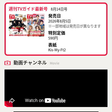
週刊TVガイド最新号
8月14日号
発売日
2026年8月5日
※一部地域は発売日が異なります
特別定価
590円
表紙
Kis-My-Ft2
動画チャンネル
Movie