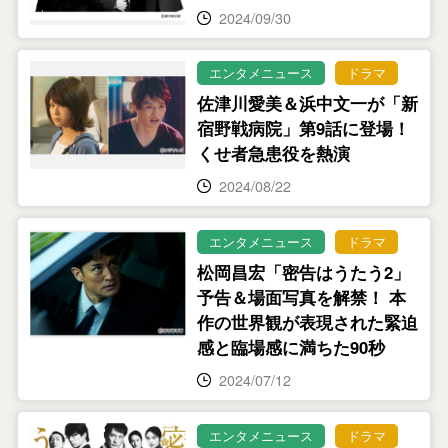
2024/09/30
エンタメニュース
ドラマ
佐津川愛美＆浜中文一が「新
宿野戦病院」第9話に登場！
くせ者急患役を熱演
2024/08/22
エンタメニュース
ドラマ
松岡昌宏「密告はうたう2」
予告＆場面写真を解禁！ 本
作の世界観が表現された緊迫
感と臨場感に満ちた90秒
2024/07/12
エンタメニュース
ドラマ