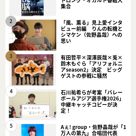
集合
2
「風、薫る」見上愛インタ
ビュー前編 りんの転機と
シマケン（佐野晶哉）への
思い
3
有田哲平×深澤辰哉×兎×
鈴木もぐら「アリフォルニ
アseason2」決定 ビッグ
ゲストの参戦に騒然
4
石川祐希らが考案「バレー
ボールアジア選手権2026」
中継キャッチコピーが決
定！
5
Aぇ! group・佐野晶哉が「1
万人の第九」合唱団代表