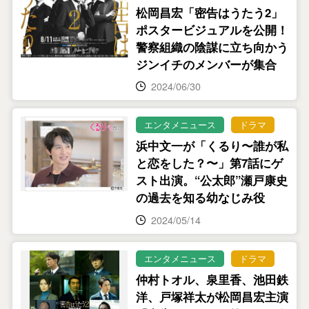
松岡昌宏「密告はうたう2」
ポスタービジュアルを公開！
警察組織の陰謀に立ち向かう
ジンイチのメンバーが集合
2024/06/30
エンタメニュース
ドラマ
浜中文一が「くるり〜誰が私
と恋をした？〜」第7話にゲ
スト出演。“公太郎”瀬戸康史
の過去を知る幼なじみ役
2024/05/14
エンタメニュース
ドラマ
仲村トオル、泉里香、池田鉄
洋、戸塚祥太が松岡昌宏主演