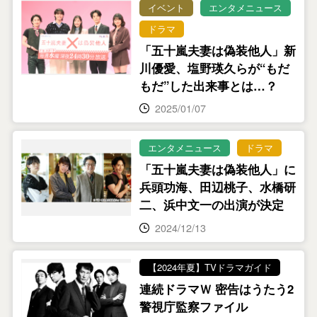
イベント
エンタメニュース
ドラマ
「五十嵐夫妻は偽装他人」新
川優愛、塩野瑛久らが“もだ
もだ”した出来事とは…？
2025/01/07
エンタメニュース
ドラマ
「五十嵐夫妻は偽装他人」に
兵頭功海、田辺桃子、水橋研
二、浜中文一の出演が決定
2024/12/13
【2024年夏】TVドラマガイド
連続ドラマＷ 密告はうたう2
警視庁監察ファイル