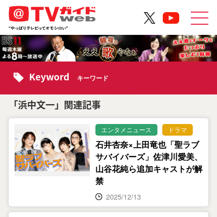
Keyword
キーワード
「浜中文一」関連記事
エンタメニュース
ドラマ
石井杏奈×上田竜也「聖ラブ
サバイバーズ」佐津川愛美、
山谷花純ら追加キャストが解
禁
2025/12/13