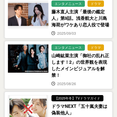
エンタメニュース
ドラマ
藤木直人主演「最後の鑑定
人」第9話。浅香航大と川島
海荷がワケあり恋人役で登場
2025/09/03
エンタメニュース
ドラマ
山崎紘菜主演「御社の乱れ正
します！2」の世界観を表現
したメインビジュアルを解
禁！
2025/08/26
【2025年冬】TVドラマガイド
ドラマNEXT「五十嵐夫妻は
偽装他人」