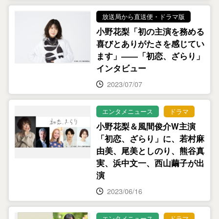
放送局から直送便・ドラマ版
小野花梨「初の主演を務める
喜びとありがたさを感じてい
ます」――「初恋、ざらり」
インタビュー
2023/07/07
エンタメニュース
ドラマ
小野花梨＆風間俊介W主演
「初恋、ざらり」に、若村麻
由美、尾美としのり、熊谷真
実、浜中文一、西山繭子が出
演
2023/06/16
エンタメニュース
ドラマ