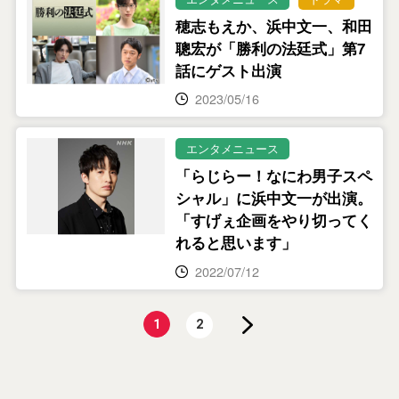
穂志もえか、浜中文一、和田
聰宏が「勝利の法廷式」第7
話にゲスト出演
2023/05/16
エンタメニュース
「らじらー！なにわ男子スペ
シャル」に浜中文一が出演。
「すげぇ企画をやり切ってく
れると思います」
2022/07/12
1
2