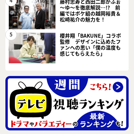
4
藤村忠寿と西田二郎がふぉ
～ゆ～を徹底解説…!? 前
編ではボケ組の越岡裕貴＆
松崎祐介の魅力を！
5
櫻井翔「BAKUNE」コラボ
監修 デザインに込めたフ
ァンへの思い「僕の温度も
感じてもらえたら」