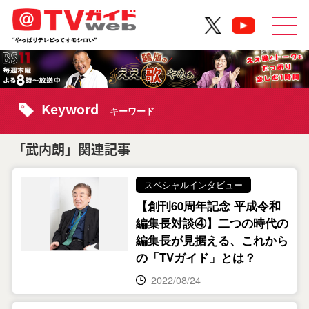
Keyword
キーワード
「武内朗」関連記事
スペシャルインタビュー
【創刊60周年記念 平成令和
編集長対談④】二つの時代の
編集長が見据える、これから
の「TVガイド」とは？
2022/08/24