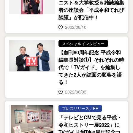
ニスト＆大学教授＆雑誌編集
者の座談会「平成令和てれび
談議」が配信中！
2022/08/10
スペシャルインタビュー
【創刊60周年記念 平成令和
編集長対談①】それぞれの時
代で「TVガイド」を編集し
てきた2人が誌面の変容を語
る！
2022/08/03
プレスリリース／PR
「テレビとCMで見る平成・
令和ヒストリー展2022」に
TVガイド創刊60周年記念コ