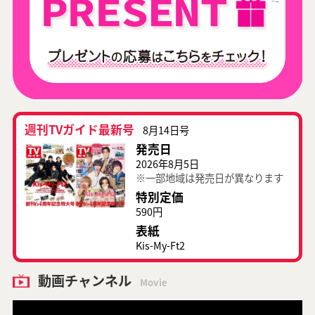
週刊TVガイド最新号
8月14日号
発売日
2026年8月5日
※一部地域は発売日が異なります
特別定価
590円
表紙
Kis-My-Ft2
動画チャンネル
Movie