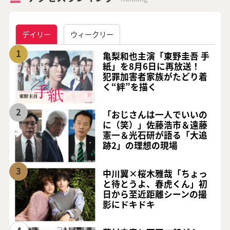
デイリー
ウィークリー
1
亀梨和也主演「東野圭吾 手
紙」を8月6日に再放送！
犯罪加害者家族がたどり着
く“絆”を描く
2
「おじさんは一人でいいの
に（笑）」佐藤浩市＆遠藤
憲一＆光石研が語る「大追
跡2」の理想の現場
3
中川翼×桜木雅哉「ちょっ
と待とうよ、春虎くん」初
日から至近距離シーンの撮
影にドキドキ