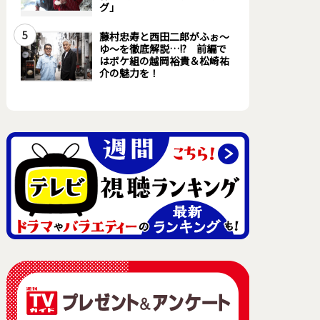
グ」
5
藤村忠寿と西田二郎がふぉ～
ゆ～を徹底解説…!? 前編で
はボケ組の越岡裕貴＆松崎祐
介の魅力を！