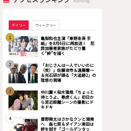
Ranking
デイリー
ウィークリー
1
亀梨和也主演「東野圭吾 手
紙」を8月6日に再放送！ 犯
罪加害者家族がたどり着
く“絆”を描く
2
「おじさんは一人でいいのに
（笑）」佐藤浩市＆遠藤憲一
＆光石研が語る「大追跡2」の
理想の現場
3
中川翼×桜木雅哉「ちょっと
待とうよ、春虎くん」初日か
ら至近距離シーンの撮影にド
キドキ
4
曽野舜太はさかなクンと湘南
へ 森七菜＆ダイアン津田は
絆を試す「ゴールデンタッ