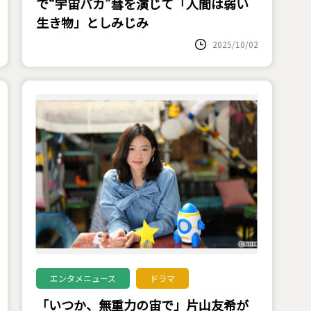
で“宇宙バカ”彗を演じて「人間は弱い
生き物」としみじみ
2025/10/02
エンタメニュース
ドラマ
「いつか、無重力の宙で」片山友希が