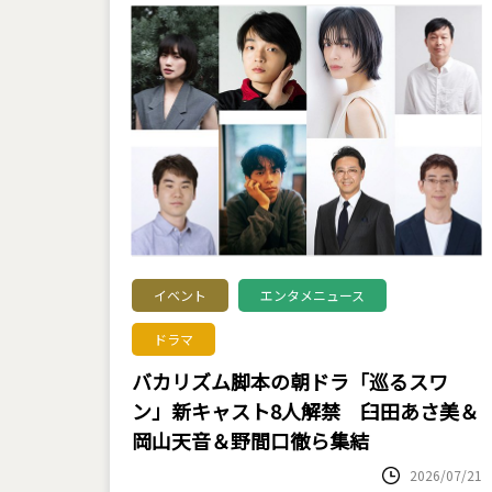
イベント
エンタメニュース
ドラマ
バカリズム脚本の朝ドラ「巡るスワ
ン」新キャスト8人解禁 臼田あさ美＆
岡山天音＆野間口徹ら集結
2026/07/21