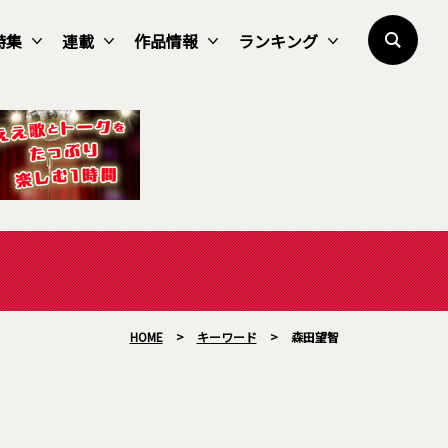
特集
連載
作品情報
ランキング
HOME
>
キーワード
>
森田望智