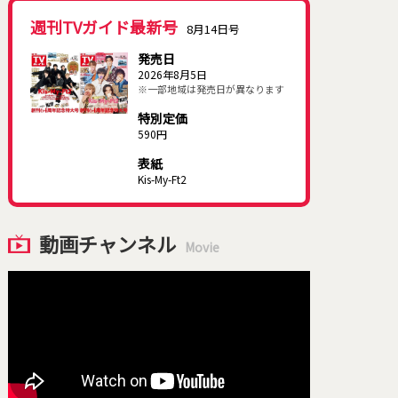
週刊TVガイド最新号
8月14日号
発売日
2026年8月5日
※一部地域は発売日が異なります
特別定価
590円
表紙
Kis-My-Ft2
動画チャンネル
Movie