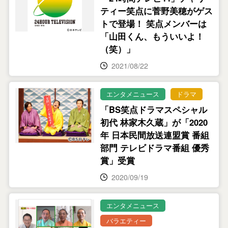
ティー笑点に菅野美穂がゲス
トで登場！ 笑点メンバーは
「山田くん、もういいよ！
（笑）」
2021/08/22
エンタメニュース
ドラマ
「BS笑点ドラマスペシャル
初代 林家木久蔵」が「2020
年 日本民間放送連盟賞 番組
部門 テレビドラマ番組 優秀
賞」受賞
2020/09/19
エンタメニュース
バラエティー