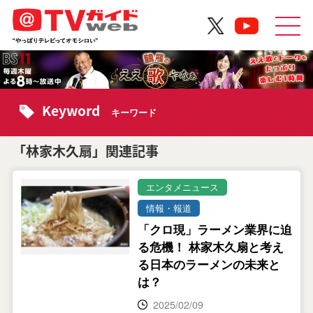
Keyword
キーワード
「林家木久扇」関連記事
エンタメニュース
情報・報道
「クロ現」ラーメン業界に迫
る危機！ 林家木久扇と考え
る日本のラーメンの未来と
は？
2025/02/09