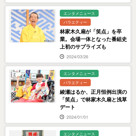
エンタメニュース
バラエティー
林家木久扇が「笑点」を卒
業。会場一体となった番組史
上初のサプライズも
2024/03/26
エンタメニュース
バラエティー
綾瀬はるか、正月恒例出演の
「笑点」で林家木久扇と浅草
デート
2024/01/01
エンタメニュース