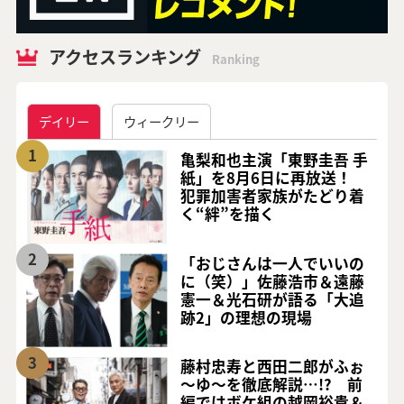
アクセスランキング
Ranking
デイリー
ウィークリー
1
亀梨和也主演「東野圭吾 手
紙」を8月6日に再放送！
犯罪加害者家族がたどり着
く“絆”を描く
2
「おじさんは一人でいいの
に（笑）」佐藤浩市＆遠藤
憲一＆光石研が語る「大追
跡2」の理想の現場
3
藤村忠寿と西田二郎がふぉ
～ゆ～を徹底解説…!? 前
編ではボケ組の越岡裕貴＆