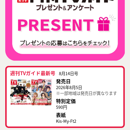
週刊TVガイド最新号
8月14日号
発売日
2026年8月5日
※一部地域は発売日が異なります
特別定価
590円
表紙
Kis-My-Ft2