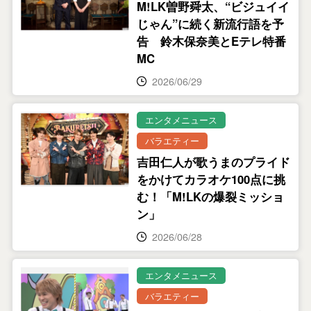
M!LK曽野舜太、“ビジュイイ
じゃん”に続く新流行語を予
告 鈴木保奈美とEテレ特番
MC
2026/06/29
エンタメニュース
バラエティー
吉田仁人が歌うまのプライド
をかけてカラオケ100点に挑
む！「M!LKの爆裂ミッショ
ン」
2026/06/28
エンタメニュース
バラエティー