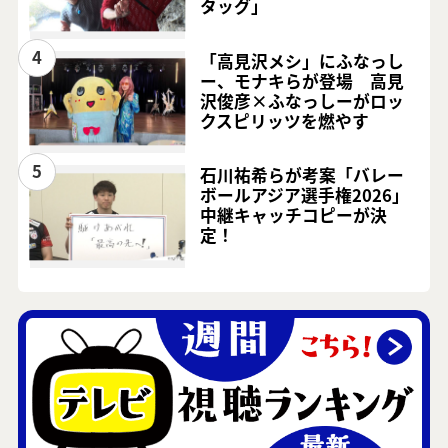
タッグ」
4
「高見沢メシ」にふなっし
ー、モナキらが登場 高見
沢俊彦×ふなっしーがロッ
クスピリッツを燃やす
5
石川祐希らが考案「バレー
ボールアジア選手権2026」
中継キャッチコピーが決
定！