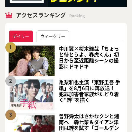
アクセスランキング
Ranking
デイリー
ウィークリー
1
中川翼×桜木雅哉「ちょっ
と待とうよ、春虎くん」初
日から至近距離シーンの撮
影にドキドキ
2
亀梨和也主演「東野圭吾 手
紙」を8月6日に再放送！
犯罪加害者家族がたどり着
く“絆”を描く
3
曽野舜太はさかなクンと湘
南へ 森七菜＆ダイアン津
田は絆を試す「ゴールデン