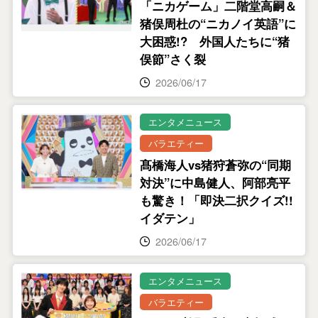
「ニカゲーム」二階堂高嗣＆
猪俣周杜の“ニカノイ英語”に
大困惑!? 外国人たちに“猪
俣節”さく裂
2026/06/17
エンタメニュース
バラエティー
髙橋海人vs猪狩蒼弥の“同期
対決”に中島健人、阿部亮平
も驚き！「即決二択クイズ!!
イダテン」
2026/06/17
エンタメニュース
バラエティー