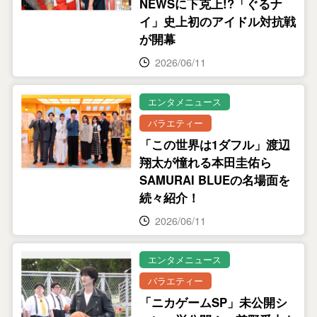
NEWSに下克上!?「ぐるナ
イ」史上初のアイドル対抗戦
が開幕
2026/06/11
エンタメニュース
バラエティー
「この世界は1ダフル」渡辺
翔太が憧れる本田圭佑ら
SAMURAI BLUEの名場面を
続々紹介！
2026/06/11
エンタメニュース
バラエティー
「ニカゲームSP」未公開シ