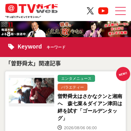
Keyword
キーワード
「曽野舜太」関連記事
エンタメニュース
バラエティー
曽野舜太はさかなクンと湘南
へ 森七菜＆ダイアン津田は
絆を試す「ゴールデンタッ
グ」
2026/08/06 06:00