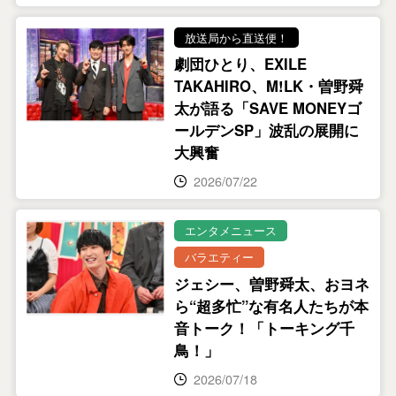
放送局から直送便！
劇団ひとり、EXILE
TAKAHIRO、M!LK・曽野舜
太が語る「SAVE MONEYゴ
ールデンSP」波乱の展開に
大興奮
2026/07/22
エンタメニュース
バラエティー
ジェシー、曽野舜太、おヨネ
ら“超多忙”な有名人たちが本
音トーク！「トーキング千
鳥！」
2026/07/18