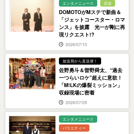
エンタメニュース
音楽
DOMOTOがMステで新曲＆
「ジェットコースター・ロマ
ンス」を披露 光一が剛に再
現リクエスト!?
2026/07/10
放送局から直送便！
佐野勇斗＆曽野舜太、“過去
一つらいロケ”超えに意欲！
「M!LKの爆裂ミッション」
収録現場に密着
2026/07/05
エンタメニュース
バラエティー