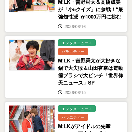
M!LK・曽野舜太＆高橋成美
が「小5クイズ」に参戦！“最
強知性派”が1000万円に挑む
2026/06/16
エンタメニュース
バラエティー
M!LK・曽野舜太が大好きな
鍋で大失敗＆山田杏奈は電動
歯ブラシで大ピンチ「世界仰
天ニュース」SP
2026/06/15
エンタメニュース
バラエティー
M!LKがアイドルの先輩