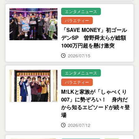
エンタメニュース
バラエティー
「SAVE MONEY」初ゴール
デンSP 曽野舜太らが総額
1000万円超を懸け激突
2026/07/15
エンタメニュース
バラエティー
M!LKと家族が「しゃべくり
007」に勢ぞろい！ 身内だ
から知るエピソードが続々登
場
2026/07/12