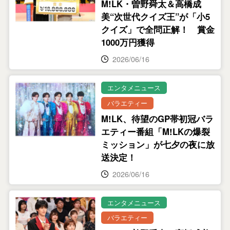
M!LK・曽野舜太＆高橋成
美“次世代クイズ王”が「小5
クイズ」で全問正解！ 賞金
1000万円獲得
2026/06/16
エンタメニュース
バラエティー
M!LK、待望のGP帯初冠バラ
エティー番組「M!LKの爆裂
ミッション」が七夕の夜に放
送決定！
2026/06/16
エンタメニュース
バラエティー