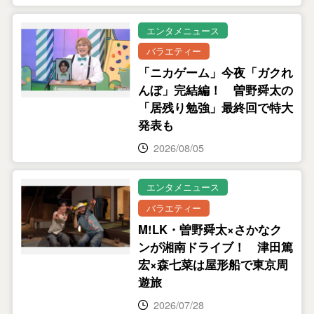
エンタメニュース
バラエティー
「ニカゲーム」今夜「ガクれ
んぼ」完結編！ 曽野舜太の
「居残り勉強」最終回で特大
発表も
2026/08/05
エンタメニュース
バラエティー
M!LK・曽野舜太×さかなク
ンが湘南ドライブ！ 津田篤
宏×森七菜は屋形船で東京周
遊旅
2026/07/28