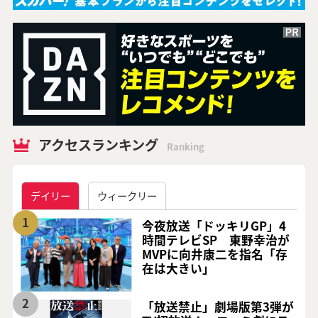
アクセスランキング
Ranking
デイリー
ウィークリー
1
今夜放送「ドッキリGP」4
時間テレビSP 東野幸治が
MVPに向井康二を指名「存
在は大きい」
2
「放送禁止」劇場版第3弾が