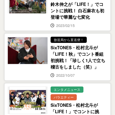
鈴木伸之が「LIFE！」でコ
ントに挑戦！ 白石麻衣も初
登場で華麗な七変化
2023/02/15
放送局から直送便！
SixTONES・松村北斗が
「LIFE！秋」でコント番組
初挑戦！「珍しく1人で立ち
稽古をしました（笑）」
2022/10/07
エンタメニュース
バラエティー
SixTONES・松村北斗が
「LIFE！」でコントに挑