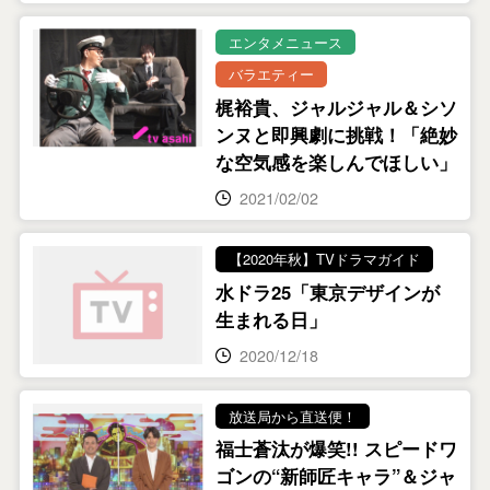
エンタメニュース
バラエティー
梶裕貴、ジャルジャル＆シソ
ンヌと即興劇に挑戦！「絶妙
な空気感を楽しんでほしい」
2021/02/02
【2020年秋】TVドラマガイド
水ドラ25「東京デザインが
生まれる日」
2020/12/18
放送局から直送便！
福士蒼汰が爆笑!! スピードワ
ゴンの“新師匠キャラ”＆ジャ