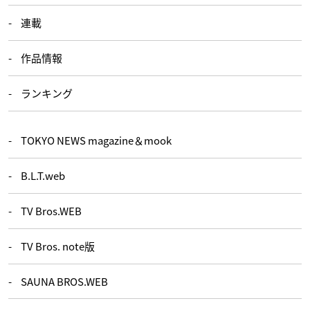
連載
作品情報
ランキング
TOKYO NEWS magazine＆mook
B.L.T.web
TV Bros.WEB
TV Bros. note版
SAUNA BROS.WEB