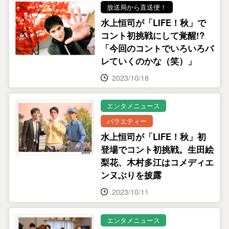
放送局から直送便！
水上恒司が「LIFE！秋」で
コント初挑戦にして覚醒!?
「今回のコントでいろいろバ
レていくのかな（笑）」
2023/10/18
エンタメニュース
バラエティー
水上恒司が「LIFE！秋」初
登場でコント初挑戦。生田絵
梨花、木村多江はコメディエ
ンヌぶりを披露
2023/10/11
エンタメニュース