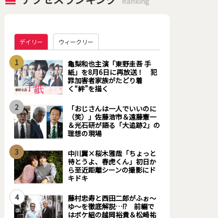
Ranking
デイリー
ウィークリー
1
亀梨和也主演「東野圭吾 手
紙」を8月6日に再放送！ 犯
罪加害者家族がたどり着
く“絆”を描く
2
「おじさんは一人でいいのに
（笑）」佐藤浩市＆遠藤憲一
＆光石研が語る「大追跡2」の
理想の現場
3
中川翼×桜木雅哉「ちょっと
待とうよ、春虎くん」初日か
ら至近距離シーンの撮影にド
キドキ
4
藤村忠寿と西田二郎がふぉ～
ゆ～を徹底解説…!? 前編で
はボケ組の越岡裕貴＆松崎祐