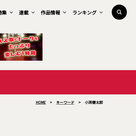
特集
連載
作品情報
ランキング
HOME
>
キーワード
>
小渕健太郎