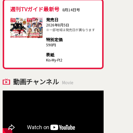
週刊TVガイド最新号
8月14日号
発売日
2026年8月5日
※一部地域は発売日が異なります
特別定価
590円
表紙
Kis-My-Ft2
動画チャンネル
Movie