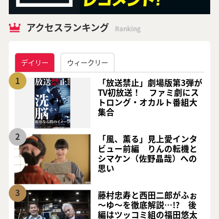
アクセスランキング
Ranking
デイリー
ウィークリー
1
「放送禁止」劇場版第3弾が
TV初放送！ ファミ劇にス
トロング・オカルト番組大
集合
2
「風、薫る」見上愛インタ
ビュー前編 りんの転機と
シマケン（佐野晶哉）への
思い
3
藤村忠寿と西田二郎がふぉ
～ゆ～を徹底解説…!? 後
編はツッコミ組の福田悠太