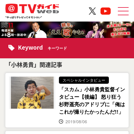
Keyword
キーワード
「小林勇貴」関連記事
スペシャルインタビュー
「スカム」小林勇貴監督イン
タビュー【後編】 怒り狂う
杉野遥亮のアドリブに「俺は
これが撮りたかったんだ!!」
2019/08/06