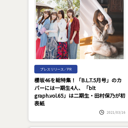
プレスリリース／PR
櫻坂46を総特集！「B.L.T.5月号」のカ
バーには一期生4人、「blt
graph.vol.65」は二期生・田村保乃が初
表紙
2021/03/16