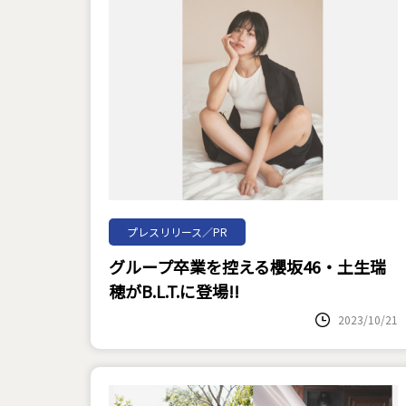
プレスリリース／PR
グループ卒業を控える櫻坂46・土生瑞
穂がB.L.T.に登場!!
2023/10/21