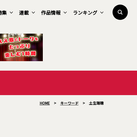
特集
連載
作品情報
ランキング
HOME
>
キーワード
>
土生瑞穂