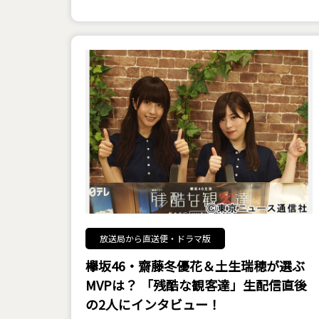
放送局から直送便・ドラマ版
欅坂46・齋藤冬優花＆土生瑞穂が選ぶ
MVPは？ 「残酷な観客達」生配信直後
の2人にインタビュー！