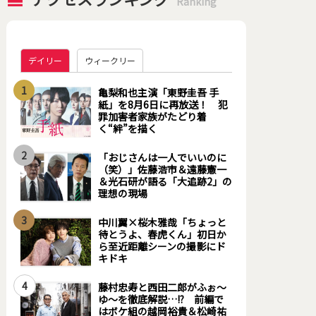
Ranking
デイリー
ウィークリー
1
亀梨和也主演「東野圭吾 手
紙」を8月6日に再放送！ 犯
罪加害者家族がたどり着
く“絆”を描く
2
「おじさんは一人でいいのに
（笑）」佐藤浩市＆遠藤憲一
＆光石研が語る「大追跡2」の
理想の現場
3
中川翼×桜木雅哉「ちょっと
待とうよ、春虎くん」初日か
ら至近距離シーンの撮影にド
キドキ
4
藤村忠寿と西田二郎がふぉ～
ゆ～を徹底解説…!? 前編で
はボケ組の越岡裕貴＆松崎祐