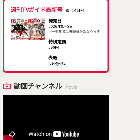
週刊TVガイド最新号
8月14日号
発売日
2026年8月5日
※一部地域は発売日が異なります
特別定価
590円
表紙
Kis-My-Ft2
動画チャンネル
Movie