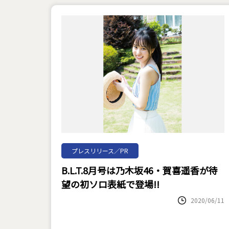
プレスリリース／PR
B.L.T.8月号は乃木坂46・賀喜遥香が待
望の初ソロ表紙で登場!!
2020/06/11