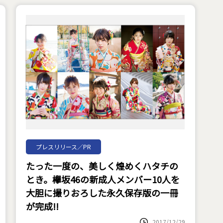
プレスリリース／PR
たった一度の、美しく煌めくハタチの
とき。欅坂46の新成人メンバー10人を
大胆に撮りおろした永久保存版の一冊
が完成!!
2017/12/29