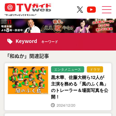
Keyword
キーワード
「和ぬか」関連記事
エンタメニュース
ドラマ
黒木華、佐藤大樹ら12人が
主演を務める「風のふく島」
のトレーラー＆場面写真を公
開！
2024/12/20