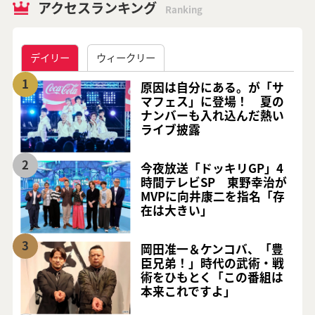
アクセスランキング
Ranking
デイリー
ウィークリー
1
原因は自分にある。が「サ
マフェス」に登場！ 夏の
ナンバーも入れ込んだ熱い
ライブ披露
2
今夜放送「ドッキリGP」4
時間テレビSP 東野幸治が
MVPに向井康二を指名「存
在は大きい」
3
岡田准一＆ケンコバ、「豊
臣兄弟！」時代の武術・戦
術をひもとく「この番組は
本来これですよ」