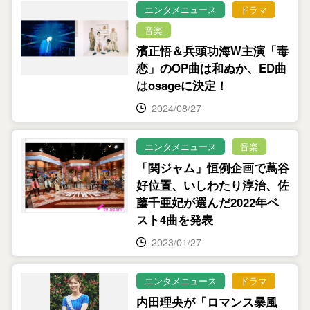
エンタメニュース
ドラマ
音楽
濱正悟＆兵頭功海W主演「毒
恋」のOP曲は和ぬか、ED曲
はosageに決定！
2024/08/27
エンタメニュース
音楽
「関ジャム」恒例企画で蔦谷
好位置、いしわたり淳治、佐
藤千亜妃が選んだ2022年ベ
スト4曲を発表
2023/01/27
エンタメニュース
ドラマ
内田理央が「ロマンス暴風