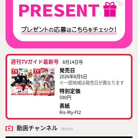
週刊TVガイド最新号
8月14日号
発売日
2026年8月5日
※一部地域は発売日が異なります
特別定価
590円
表紙
Kis-My-Ft2
動画チャンネル
Movie