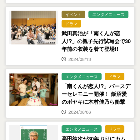
イベント
エンタメニュース
ドラマ
武田真治が「南くんが恋
人!?」の親子先行試写会で30
年前の衣装を着て登場!!
2024/08/13
エンタメニュース
ドラマ
「南くんが恋人!?」バースデ
ーセレモニー開催！ 飯沼愛
のボヤキに木村佳乃ら衝撃
2024/08/06
エンタメニュース
ドラマ
高田純次が30年ぶりにカム