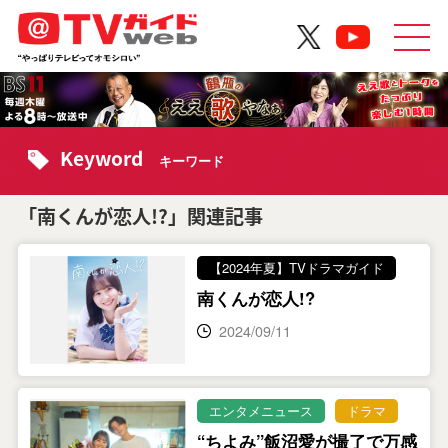
Keyword
キーワード
「南くんが恋人!?」関連記事
【2024年夏】TVドラマガイド
南くんが恋人!?
2024/09/11
エンタメニュース
ドラマ
“ちよみ”飯沼愛が撮了で万感