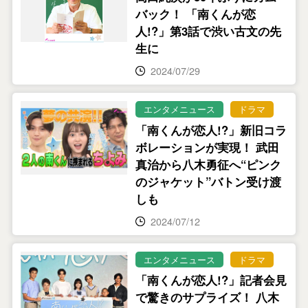
バック！ 「南くんが恋
人!?」第3話で渋い古文の先
生に
2024/07/29
エンタメニュース
ドラマ
「南くんが恋人!?」新旧コラ
ボレーションが実現！ 武田
真治から八木勇征へ“ピンク
のジャケット”バトン受け渡
しも
2024/07/12
エンタメニュース
ドラマ
「南くんが恋人!?」記者会見
で驚きのサプライズ！ 八木