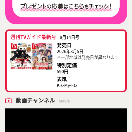
週刊TVガイド最新号
8月14日号
発売日
2026年8月5日
※一部地域は発売日が異なります
特別定価
590円
表紙
Kis-My-Ft2
動画チャンネル
Movie