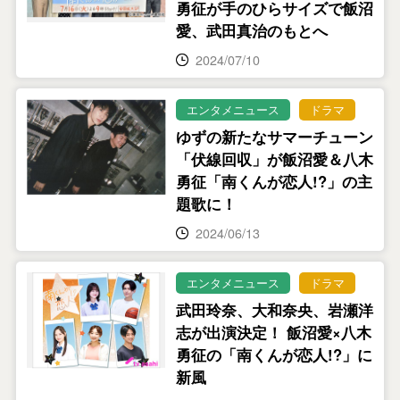
勇征が手のひらサイズで飯沼
愛、武田真治のもとへ
2024/07/10
エンタメニュース
ドラマ
ゆずの新たなサマーチューン
「伏線回収」が飯沼愛＆八木
勇征「南くんが恋⼈!?」の主
題歌に！
2024/06/13
エンタメニュース
ドラマ
武田玲奈、大和奈央、岩瀬洋
志が出演決定！ 飯沼愛×八木
勇征の「南くんが恋人!?」に
新風