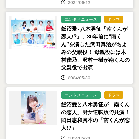
2024/06/12
エンタメニュース
ドラマ
飯沼愛×八木勇征「南くんが
恋人!?」、30年前に“南く
ん”を演じた武田真治がちよ
みの父親役！ 母親役には木
村佳乃、沢村一樹が南くんの
父親役で出演
2024/05/30
エンタメニュース
ドラマ
飯沼愛と八木勇征が「南くん
の恋人」男女逆転版で共演！
岡田惠和脚本の「南くんが恋
人!?」
2024/05/24