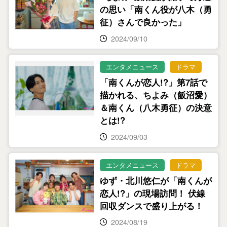
の思い「南くん役が八木（勇
征）さんで良かった」
2024/09/10
エンタメニュース
ドラマ
「南くんが恋人!?」第7話で
描かれる、ちよみ（飯沼愛）
＆南くん（八木勇征）の決意
とは!?
2024/09/03
エンタメニュース
ドラマ
ゆず・北川悠仁が「南くんが
恋人!?」の現場訪問！ 伏線
回収ダンスで盛り上がる！
2024/08/19