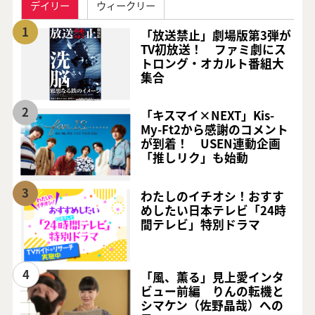
デイリー
ウィークリー
1
「放送禁止」劇場版第3弾が
TV初放送！ ファミ劇にス
トロング・オカルト番組大
集合
2
「キスマイ×NEXT」Kis-
My-Ft2から感謝のコメント
が到着！ USEN連動企画
「推しリク」も始動
3
わたしのイチオシ！おすす
めしたい日本テレビ「24時
間テレビ」特別ドラマ
4
「風、薫る」見上愛インタ
ビュー前編 りんの転機と
シマケン（佐野晶哉）への