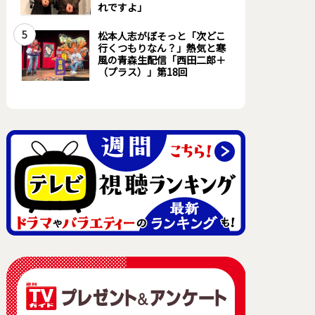
れですよ」
5
松本人志がぼそっと「次どこ
行くつもりなん？」熱気と寒
風の青森生配信「西田二郎＋
（プラス）」第18回