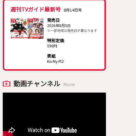
週刊TVガイド最新号
8月14日号
発売日
2026年8月5日
※一部地域は発売日が異なります
特別定価
590円
表紙
Kis-My-Ft2
動画チャンネル
Movie