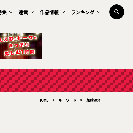
特集
連載
作品情報
ランキング
HOME
>
キーワード
>
兼﨑涼介