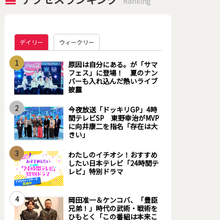
Ranking
デイリー
ウィークリー
1
原因は自分にある。が「サマ
フェス」に登場！ 夏のナン
バーも入れ込んだ熱いライブ
披露
2
今夜放送「ドッキリGP」4時
間テレビSP 東野幸治がMVP
に向井康二を指名「存在は大
きい」
3
わたしのイチオシ！おすすめ
したい日本テレビ「24時間テ
レビ」特別ドラマ
4
岡田准一＆ケンコバ、「豊臣
兄弟！」時代の武術・戦術を
ひもとく「この番組は本来こ