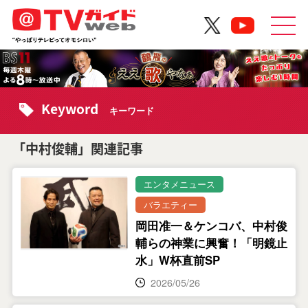
Keyword
キーワード
「中村俊輔」関連記事
エンタメニュース
バラエティー
岡田准一＆ケンコバ、中村俊
輔らの神業に興奮！「明鏡止
水」W杯直前SP
2026/05/26