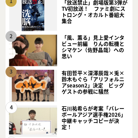
1
「放送禁止」劇場版第3弾が
TV初放送！ ファミ劇にス
トロング・オカルト番組大
集合
2
「風、薫る」見上愛インタ
ビュー前編 りんの転機と
シマケン（佐野晶哉）への
思い
3
有田哲平×深澤辰哉×兎×
鈴木もぐら「アリフォルニ
アseason2」決定 ビッグ
ゲストの参戦に騒然
4
石川祐希らが考案「バレー
ボールアジア選手権2026」
中継キャッチコピーが決
定！