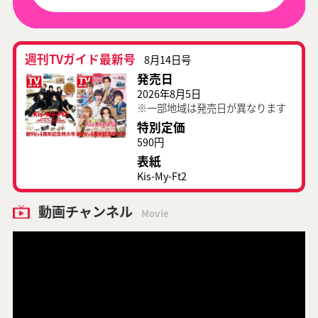
週刊TVガイド最新号
8月14日号
発売日
2026年8月5日
※一部地域は発売日が異なります
特別定価
590円
表紙
Kis-My-Ft2
動画チャンネル
Movie