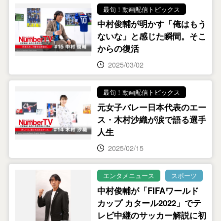
最旬！動画配信トピックス
中村俊輔が明かす「俺はもう
ないな」と感じた瞬間。そこ
からの復活
2025/03/02
最旬！動画配信トピックス
元女子バレー日本代表のエー
ス・木村沙織が涙で語る選手
人生
2025/02/15
エンタメニュース
スポーツ
中村俊輔が「FIFAワールド
カップ カタール2022」でテ
レビ中継のサッカー解説に初