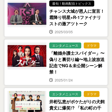
最旬！動画配信トピックス
チャンス大城が恩人に宣言！
霜降り明星×R-1ファイナリ
ストの激アツトーク
2025/03/05
エンタメニュース
ドラマ
「離婚弁護士スパイダー」〜
偽りと裏切り編〜地上波放送
記念でNG＆未公開シーン解
禁！
2025/01/24
エンタメニュース
ドラマ
井桁弘恵がボケたがりの犬飼
貴丈に爆笑!? 「私の町の千