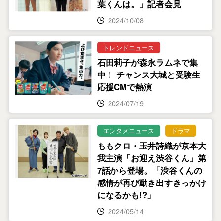
葉くんは。」記者会見
2024/10/08
トレンドニュース
石田莉子が森永ラムネで集
中！ チャンス大城と受験生
応援CMで熱演
2024/07/19
エンタメニュース
ドラマ
ももクロ・玉井詩織が京本大
我主演「お迎え渋谷くん」第
7話から登場。「渋谷くんの
感情が再び動き出すきっかけ
になるかも!?」
2024/05/14