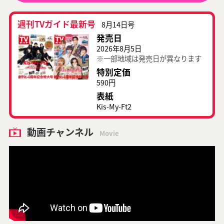
週刊TVガイド最新号
8月14日号
発売日
2026年8月5日
※一部地域は発売日が異なります
特別定価
590円
表紙
Kis-My-Ft2
動画チャンネル
Movie