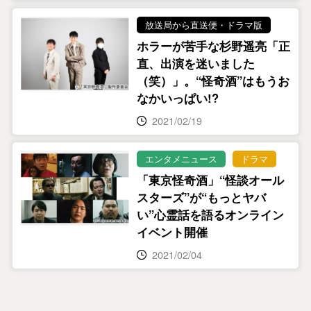
放送局から直送便・ドラマ版
ホラーが苦手な杉野遥亮「正
直、出演を迷いました
（笑）」。“怪奇酒”はもうお
なかいっぱい!?
2021/02/19
エンタメニュース
ドラマ
「東京怪奇酒」“怪談オール
スターズ”が“もっとヤバ
い”心霊話を語るオンライン
イベント開催
2021/02/04