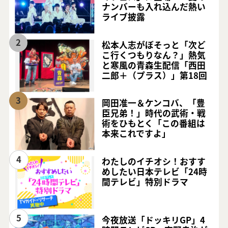
ナンバーも入れ込んだ熱い
ライブ披露
2
松本人志がぼそっと「次ど
こ行くつもりなん？」熱気
と寒風の青森生配信「西田
二郎＋（プラス）」第18回
3
岡田准一＆ケンコバ、「豊
臣兄弟！」時代の武術・戦
術をひもとく「この番組は
本来これですよ」
4
わたしのイチオシ！おすす
めしたい日本テレビ「24時
間テレビ」特別ドラマ
5
今夜放送「ドッキリGP」4