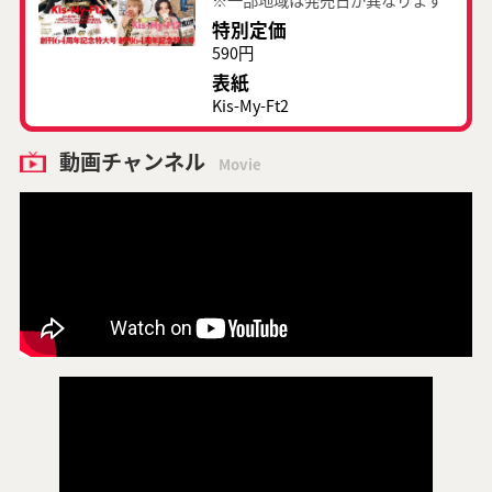
特別定価
590円
表紙
Kis-My-Ft2
動画チャンネル
Movie