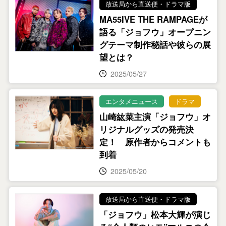
放送局から直送便・ドラマ版
MA55IVE THE RAMPAGEが
語る「ジョフウ」オープニン
グテーマ制作秘話や彼らの展
望とは？
2025/05/27
エンタメニュース
ドラマ
山崎紘菜主演「ジョフウ」オ
リジナルグッズの発売決
定！ 原作者からコメントも
到着
2025/05/20
放送局から直送便・ドラマ版
「ジョフウ」松本大輝が演じ