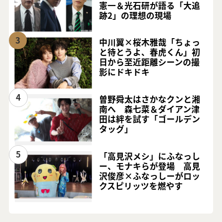
憲一＆光石研が語る「大追
跡2」の理想の現場
3
中川翼×桜木雅哉「ちょっ
と待とうよ、春虎くん」初
日から至近距離シーンの撮
影にドキドキ
4
曽野舜太はさかなクンと湘
南へ 森七菜＆ダイアン津
田は絆を試す「ゴールデン
タッグ」
5
「高見沢メシ」にふなっし
ー、モナキらが登場 高見
沢俊彦×ふなっしーがロッ
クスピリッツを燃やす