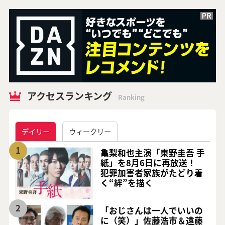
アクセスランキング
Ranking
デイリー
ウィークリー
1
亀梨和也主演「東野圭吾 手
紙」を8月6日に再放送！
犯罪加害者家族がたどり着
く“絆”を描く
2
「おじさんは一人でいいの
に（笑）」佐藤浩市＆遠藤