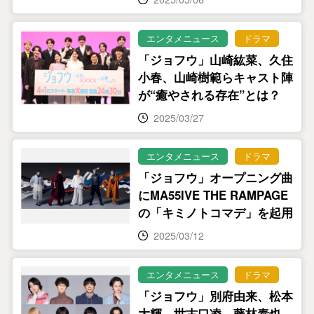
エンタメニュース
ドラマ
「ジョフウ」山崎紘菜、久住
小春、山崎樹範らキャスト陣
が“癒やされる存在”とは？
2025/03/27
エンタメニュース
ドラマ
「ジョフウ」オープニング曲
にMA55IVE THE RAMPAGE
の「キミノトコマデ」を起用
2025/03/12
エンタメニュース
ドラマ
「ジョフウ」別府由来、松本
大輝、世古口凌、藤林泰也、