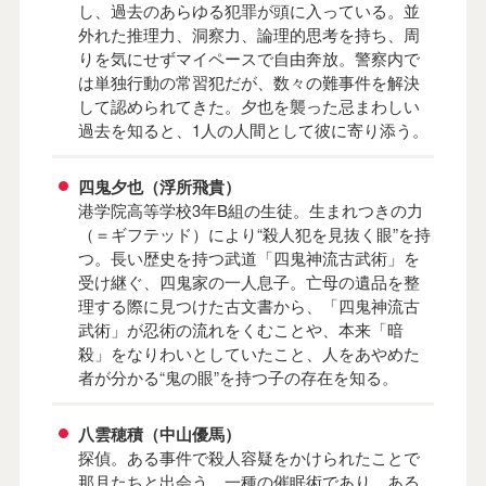
し、過去のあらゆる犯罪が頭に入っている。並
外れた推理力、洞察力、論理的思考を持ち、周
りを気にせずマイペースで自由奔放。警察内で
は単独行動の常習犯だが、数々の難事件を解決
して認められてきた。夕也を襲った忌まわしい
過去を知ると、1人の人間として彼に寄り添う。
四鬼夕也（浮所飛貴）
港学院高等学校3年B組の生徒。生まれつきの力
（＝ギフテッド）により“殺人犯を見抜く眼”を持
つ。長い歴史を持つ武道「四鬼神流古武術」を
受け継ぐ、四鬼家の一人息子。亡母の遺品を整
理する際に見つけた古文書から、「四鬼神流古
武術」が忍術の流れをくむことや、本来「暗
殺」をなりわいとしていたこと、人をあやめた
者が分かる“鬼の眼”を持つ子の存在を知る。
八雲穂積（中山優馬）
探偵。ある事件で殺人容疑をかけられたことで
那月たちと出会う。一種の催眠術であり、ある