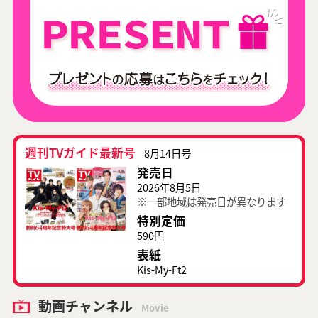
週刊TVガイド最新号
8月14日号
発売日
2026年8月5日
※一部地域は発売日が異なります
特別定価
590円
表紙
Kis-My-Ft2
動画チャンネル
Movie