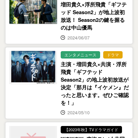
増田貴久×浮所飛貴「ギフテ
ッド Season2」が地上波初
放送！ Season2の鍵を握る
のは中山優馬
2024/06/07
エンタメニュース
ドラマ
主演・増田貴久×共演・浮所
飛貴「ギフテッド
Season2」の地上波初放送が
決定「那月は『イケメン』だ
ったと思います。ぜひご確認
を！」
2024/05/10
【2023年秋】TVドラマガイド