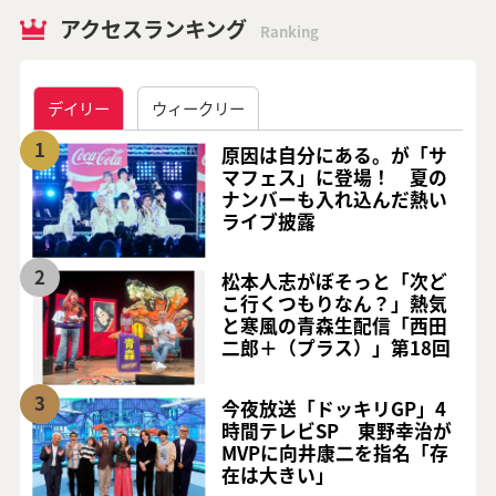
アクセスランキング
Ranking
デイリー
ウィークリー
1
原因は自分にある。が「サ
マフェス」に登場！ 夏の
ナンバーも入れ込んだ熱い
ライブ披露
2
松本人志がぼそっと「次ど
こ行くつもりなん？」熱気
と寒風の青森生配信「西田
二郎＋（プラス）」第18回
3
今夜放送「ドッキリGP」4
時間テレビSP 東野幸治が
MVPに向井康二を指名「存
在は大きい」