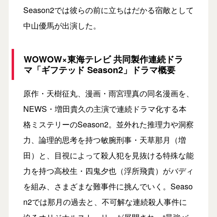
Season2では彼らの前に立ちはだかる宿敵として
中山優馬が出演した。
WOWOW×東海テレビ 共同製作連続ドラ
マ「ギフテッド Season2」ドラマ概要
原作・天樹征丸、漫画・雨宮理真の同名漫画を、
NEWS・増田貴久の主演で連続ドラマ化する本
格ミステリーのSeason2。並外れた推理力や洞察
力、論理的思考を持つ敏腕刑事・天草那月（増
田）と、目視によって殺人犯を見抜ける特殊な能
力を持つ高校生・四鬼夕也（浮所飛貴）がバディ
を組み、さまざまな難事件に挑んでいく。Seaso
n2では那月の過去と、不可解な連続殺人事件に