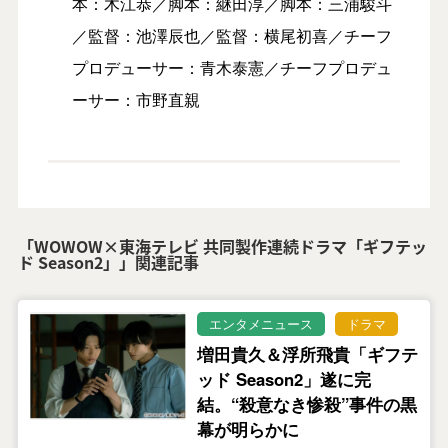
本：木江恭／脚本：継田淳／脚本：三浦駿斗
／監督：池澤辰也／監督：横尾初喜／チーフ
プロデューサー：青木泰憲／チーフプロデュ
ーサー：市野直親
「WOWOW×東海テレビ 共同製作連続ドラマ「ギフテッ
ド Season2」」関連記事
エンタメニュース
ドラマ
増田貴久＆浮所飛貴「ギフテ
ッド Season2」遂に完
結。“殺意なき惨殺”事件の黒
幕が明らかに