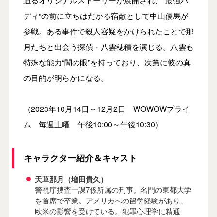
迫るオリジナルストーリーが展開され、“最強バ
ディ”の前に立ちはだかる宿敵として中山優馬が
参戦。ある事件で殺人容疑をかけられたことで那
月たちと出会う探偵・八雲穂積を演じる。八雲も
特殊な能力“闇の眼”を持っており、次第に彼の真
の目的が明らかになる。
（2023年10月14日～12月2日 WOWOWプライ
ム 毎週土曜 午後10:00～午後10:30）
キャラクター紹介＆キャスト
天草那月（増田貴久）
警視庁捜査一課7係所属の刑事。名門の東都大学
を首席で卒業。アメリカへの留学経験があり、
欧米の影響を受けている。犯罪心理学に精通