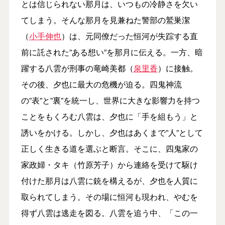
とは信じられない那月は、いつもの冷静さを欠い
てしまう。そんな那月を見兼ねた警部の鷲巣潔
（
小手伸也
）は、元同僚だった恒河が失踪する直
前に託された”ある想い”を那月に伝える。一方、暗
躍する八雲が刑事の竜崎美都（
泉里香
）に接触。
その後、夕也に最大の危機が迫る。四鬼神流
の”表”と”裏”を統一し、世界に大きな影響力を持つ
ことをもくろむ八雲は、夕也に「手を組もう」と
誘いをかける。しかし、夕也はあくまで”人”として
正しく生きる道を選ぶと断言。そこに、四鬼家の
家政婦・タキ（竹原芳子）から連絡を受けて駆け
付けた那月は八雲に銃を構えるが、夕也を人質に
取られてしまう。その場に恒河も現われ、やむを
得ず八雲は逃走を図る。八雲を追う中、「この一