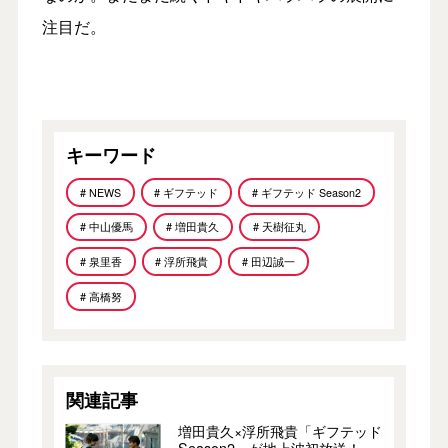
注目だ。
キーワード
# NEWS
# ギフテッド
# ギフテッド Season2
# 中山優馬
# 増田貴久
# 天樹征丸
# 泉里香
# 浮所飛貴
# 田辺誠一
# 高橋努
関連記事
増田貴久×浮所飛貴「ギフテッド
Season2」が地上波初放送！