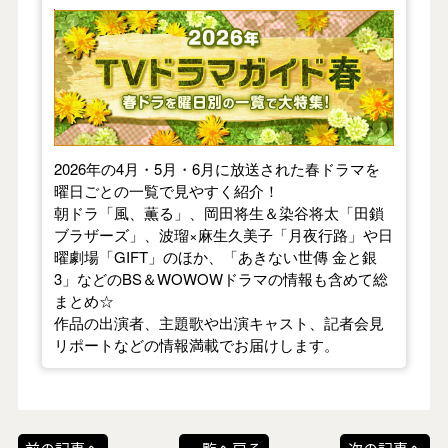
【2026年春】TVドラマガイド
2026年の4月・5月・6月に放送された春ドラマを
曜日ごとの一覧で見やすく紹介！
朝ドラ「風、薫る」、岡田将生＆染谷将太「田鎖
ブラザーズ」、波瑠×麻生久美子「月夜行路」や日
曜劇場「GIFT」のほか、「あきない世傳 金と銀
3」などのBS＆WOWOWドラマの情報も含めて総
まとめ☆
作品の出演者、主題歌や出演キャスト、記者会見
リポートなどの情報満載でお届けします。