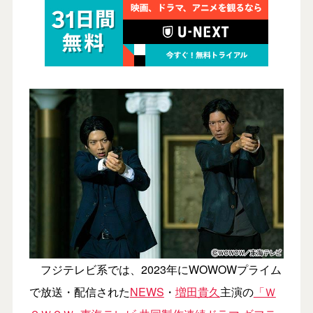
フジテレビ系では、2023年にWOWOWプライム
で放送・配信された
NEWS
・
増田貴久
主演の
「Ｗ