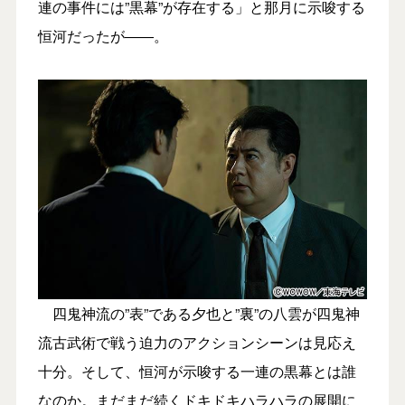
連の事件には”黒幕”が存在する」と那月に示唆する
恒河だったが――。
四鬼神流の”表”である夕也と”裏”の八雲が四鬼神
流古武術で戦う迫力のアクションシーンは見応え
十分。そして、恒河が示唆する一連の黒幕とは誰
なのか。まだまだ続くドキドキハラハラの展開に