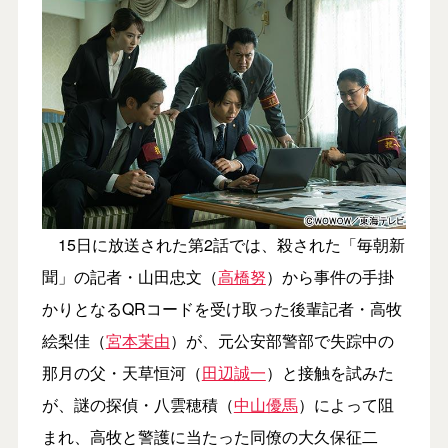
15日に放送された第2話では、殺された「毎朝新
聞」の記者・山田忠文（
高橋努
）から事件の手掛
かりとなるQRコードを受け取った後輩記者・高牧
絵梨佳（
宮本茉由
）が、元公安部警部で失踪中の
那月の父・天草恒河（
田辺誠一
）と接触を試みた
が、謎の探偵・八雲穂積（
中山優馬
）によって阻
まれ、高牧と警護に当たった同僚の大久保征二