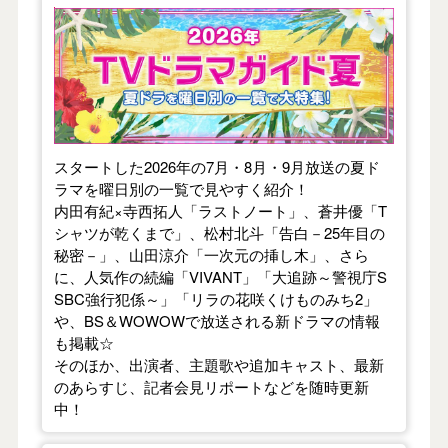
【2026年夏】TVドラマガイド
スタートした2026年の7月・8月・9月放送の夏ド
ラマを曜日別の一覧で見やすく紹介！
内田有紀×寺西拓人「ラストノート」、蒼井優「T
シャツが乾くまで」、松村北斗「告白－25年目の
秘密－」、山田涼介「一次元の挿し木」、さら
に、人気作の続編「VIVANT」「大追跡～警視庁S
SBC強行犯係～」「リラの花咲くけものみち2」
や、BS＆WOWOWで放送される新ドラマの情報
も掲載☆
そのほか、出演者、主題歌や追加キャスト、最新
のあらすじ、記者会見リポートなどを随時更新
中！