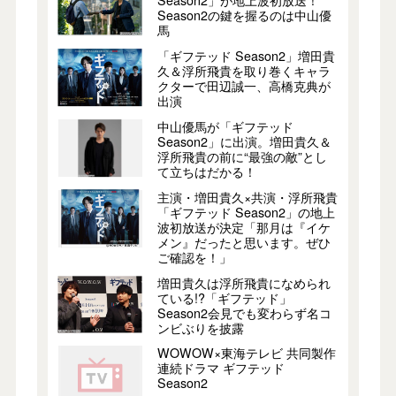
Season2の鍵を握るのは中山優
馬
「ギフテッド Season2」増田貴
久＆浮所飛貴を取り巻くキャラ
クターで田辺誠一、高橋克典が
出演
中山優馬が「ギフテッド
Season2」に出演。増田貴久＆
浮所飛貴の前に“最強の敵”とし
て立ちはだかる！
主演・増田貴久×共演・浮所飛貴
「ギフテッド Season2」の地上
波初放送が決定「那月は『イケ
メン』だったと思います。ぜひ
ご確認を！」
増田貴久は浮所飛貴になめられ
ている!?「ギフテッド」
Season2会見でも変わらず名コ
ンビぶりを披露
WOWOW×東海テレビ 共同製作
連続ドラマ ギフテッド
Season2