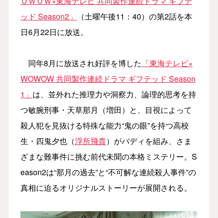
ＯＷＯＷ×東海テレビ 共同製作連続ドラマ ギフテ
ッド Season2」
（土曜午後11：40）の第2話を本
日6月22日に放送。
同年8月に放送され好評を博した
「東海テレビ×
WOWOW 共同製作連続ドラマ ギフテッド Season
1」
は、並外れた推理力や洞察力、論理的思考を持
つ敏腕刑事・天草那月（増田）と、目視によって
殺人犯を見抜ける特殊な能力“鬼の眼”を持つ高校
生・四鬼夕也（
浮所飛貴
）がバディを組み、さま
ざまな難事件に挑む前代未聞の本格ミステリー。S
eason2は“那月の過去”と“不可解な連続殺人事件”の
真相に迫るオリジナルストーリーが展開される。