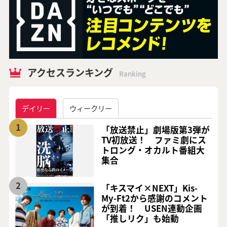
アクセスランキング
Ranking
デイリー
ウィークリー
1
「放送禁止」劇場版第3弾が
TV初放送！ ファミ劇にス
トロング・オカルト番組大
集合
2
「キスマイ×NEXT」Kis-
My-Ft2から感謝のコメント
が到着！ USEN連動企画
「推しリク」も始動