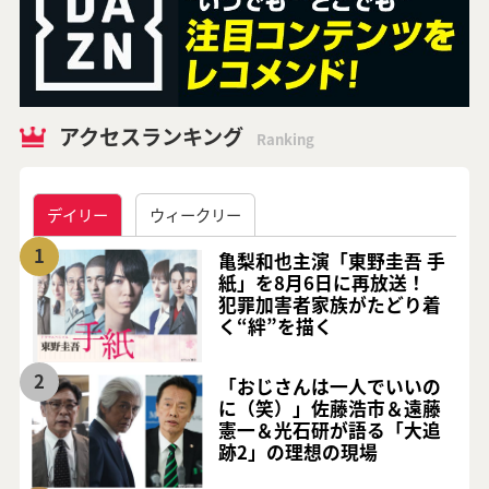
アクセスランキング
Ranking
デイリー
ウィークリー
1
亀梨和也主演「東野圭吾 手
紙」を8月6日に再放送！
犯罪加害者家族がたどり着
く“絆”を描く
2
「おじさんは一人でいいの
に（笑）」佐藤浩市＆遠藤
憲一＆光石研が語る「大追
跡2」の理想の現場