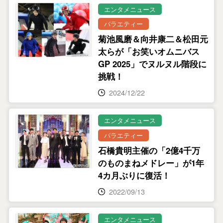
エンタメニュース
バラエティー
菊池風磨＆向井康二＆松田元
太らが「お笑いオムニバス
GP 2025」でヌルヌル階段に
挑戦！
2024/12/22
エンタメニュース
バラエティー
石橋貴明主催の「2億4千万
のものまねメドレー」が1年
4カ月ぶりに復活！
2022/09/13
エンタメニュース