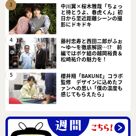
3
中川翼×桜木雅哉「ちょっ
と待とうよ、春虎くん」初
日から至近距離シーンの撮
影にドキドキ
4
藤村忠寿と西田二郎がふぉ
～ゆ～を徹底解説…!? 前
編ではボケ組の越岡裕貴＆
松崎祐介の魅力を！
5
櫻井翔「BAKUNE」コラボ
監修 デザインに込めたフ
ァンへの思い「僕の温度も
感じてもらえたら」