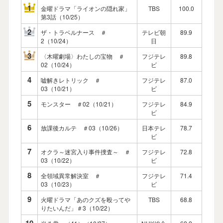
1
金曜ドラマ「ライオンの隠れ家」
TBS
100.0
第3話（10/25）
2
ザ・トラベルナース ＃
テレビ朝
89.9
2（10/24）
日
3
〈木曜劇場〉わたしの宝物 ＃
フジテレ
89.8
02（10/24）
ビ
4
嘘解きレトリック ＃
フジテレ
87.0
03（10/21）
ビ
5
モンスター ＃02（10/21）
フジテレ
84.9
ビ
6
放課後カルテ ＃03（10/26）
日本テレ
78.7
ビ
7
オクラ～迷宮入り事件捜査～ ＃
フジテレ
72.8
03（10/22）
ビ
8
全領域異常解決室 ＃
フジテレ
71.4
03（10/23）
ビ
9
火曜ドラマ「あのクズを殴ってや
TBS
68.8
りたいんだ」＃3（10/22）