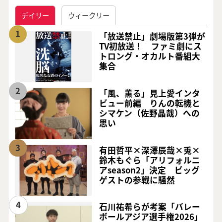
デイリー
ウィークリー
1
「放送禁止」劇場版第3弾が
TV初放送！ ファミ劇にス
トロング・オカルト番組大
集合
2
「風、薫る」見上愛インタ
ビュー前編 りんの転機と
シマケン（佐野晶哉）への
思い
3
有田哲平×深澤辰哉×兎×
鈴木もぐら「アリフォルニ
アseason2」決定 ビッグ
ゲストの参戦に騒然
4
石川祐希らが考案「バレー
ボールアジア選手権2026」