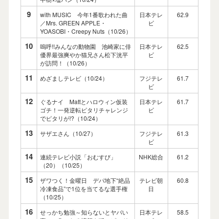
9
with MUSIC 今年1番歌われた曲
日本テレ
62.9
／Mrs. GREEN APPLE・
ビ
YOASOBI・Creepy Nuts（10/26）
10
嗚呼!!みんなの動物園 池崎家に俳
日本テレ
62.5
優界最強爽やか猫兄さん松下洸平
ビ
が訪問！（10/26）
11
めざましテレビ（10/24）
フジテレ
61.7
ビ
12
ぐるナイ Mattとハロウィン仮装
日本テレ
61.7
ゴチ！一発逆転ピタリチャレンジ
ビ
でピタリが!?（10/24）
13
サザエさん（10/27）
フジテレ
61.3
ビ
14
連続テレビ小説「おむすび」
NHK総合
61.2
（20）（10/25）
15
ザワつく！金曜日 デパ地下“絶品
テレビ朝
60.8
冷凍食品”で1位を当てるな選手権
日
（10/25）
16
せっかち勉強～知らないとヤバい
日本テレ
58.5