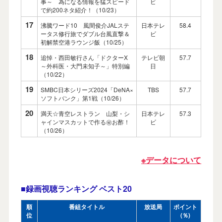
事～ 為になる情報を猛スピード
ビ
で約200ネタ紹介！（10/23）
17
沸騰ワード10 風間俊介JALステ
日本テレ
58.4
ータス修行旅でダブル台風直撃＆
ビ
初解禁空港ラウンジ飯（10/25）
18
追悼・西田敏行さん「ドクターX
テレビ朝
57.7
～外科医・大門未知子～」特別編
日
（10/22）
19
SMBC日本シリーズ2024「DeNA×
TBS
57.7
ソフトバンク」第1戦（10/26）
20
満天☆青空レストラン 山梨・シ
日本テレ
57.3
ャインマスカットで作る㊙お酢！
ビ
（10/26）
※データについて
■録画視聴ランキング
ベスト20
順
番組タイトル
放送局
ポイント
位
(％)