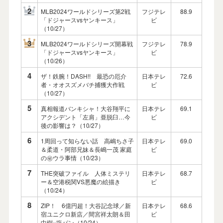
2
MLB2024ワールドシリーズ第2戦
フジテレ
88.9
「ドジャースvsヤンキース」
ビ
（10/27）
3
MLB2024ワールドシリーズ開幕戦
フジテレ
78.9
「ドジャースvsヤンキース」
ビ
（10/26）
4
ザ！鉄腕！DASH!! 最恐の厄介
日本テレ
72.6
者・オオスズメバチ捕獲大作戦
ビ
（10/27）
5
真相報道バンキシャ！大谷翔平に
日本テレ
69.1
アクシデント「左肩」亜脱臼…今
ビ
後の影響は？（10/27）
6
1周回って知らない話 高嶋ちさ子
日本テレ
69.0
＆柔道・阿部兄妹＆長嶋一茂 家庭
ビ
の㊙ウラ事情（10/23）
7
THE突破ファイル 人体ミステリ
日本テレ
68.7
ー＆空港税関VS悪魔の絵描き
ビ
（10/24）
8
ZIP！ 6億円超！大谷記念球／新
日本テレ
68.6
宿ユニクロ新店／間宮祥太朗＆田
ビ
中樹×塩パン（10/24）