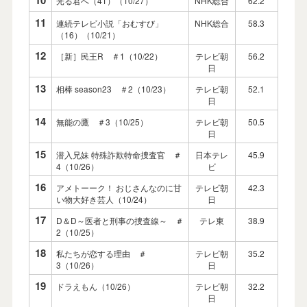
10
光る君へ（41）（10/27）
NHK総合
62.2
11
連続テレビ小説「おむすび」
NHK総合
58.3
（16）（10/21）
12
［新］民王R ＃1（10/22）
テレビ朝
56.2
日
13
相棒 season23 ＃2（10/23）
テレビ朝
52.1
日
14
無能の鷹 ＃3（10/25）
テレビ朝
50.5
日
15
潜入兄妹 特殊詐欺特命捜査官 ＃
日本テレ
45.9
4（10/26）
ビ
16
アメトーーク！ おじさんなのに甘
テレビ朝
42.3
い物大好き芸人（10/24）
日
17
D＆D～医者と刑事の捜査線～ ＃
テレ東
38.9
2（10/25）
18
私たちが恋する理由 ＃
テレビ朝
35.2
3（10/26）
日
19
ドラえもん（10/26）
テレビ朝
32.2
日