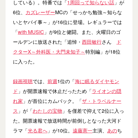
している）。特番では「
1周回って知らない話
」が
6位、
カズレーザー
MCの「せっかち勉強～知らな
いとヤバイ事～」が16位に登場。レギュラーでは
「
with MUSIC
」が9位と健闘。また、火曜日のゴ
ールデンに放送された「追悼・
西田敏行
さん
ド
クターX～外科医・大門未知子～
特別編」が18位
に入った。
録画視聴
では、
前週
1位の「
海に眠るダイヤモン
ド
」が開票速報で休止だったため「
ライオンの隠
れ家
」が首位にカムバック。「
ザ・トラベルナー
ス
」が「
わたしの宝物
」を僅差で抑えて2位に入っ
た。開票速報で放送時間が前倒しとなった大河ド
ラマ「
光る君へ
」が10位。
遠藤憲一
主演、
あの
ち