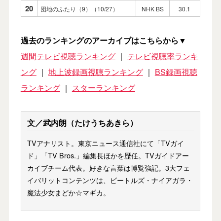
20
団地のふたり（9）（10/27）
NHK BS
30.1
過去のランキングのアーカイブはこちらから▼
週間テレビ視聴ランキング
｜
テレビ視聴率ランキ
ング
｜
地上波録画視聴ランキング
｜
BS録画視聴
ランキング
｜
スターランキング
文／武内朗（たけうちあきら）
TVアナリスト。東京ニュース通信社にて「TVガイ
ド」「TV Bros.」編集長ほかを歴任。TVガイドアー
カイブチーム代表。好きな言葉は博覧強記。3大フェ
イバリットコンテンツは、ビートルズ・ナイアガラ・
魔法少女まどか☆マギカ。