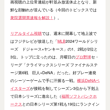
画視聴の上位常連組が軒並み放送休止となり、新
鮮な顔触れが並んでいる（今回のトピックスでは
衆院選開票速報を解説！
）。
リアルタイム視聴
では、週末に開幕して地上波で
はフジテレビが放送した「
MLB
2024ワールドシリ
ーズ ドジャース×ヤンキース」の1、2戦が2位と
3位。トップに立ったのは、月曜日の
プロ野球
セ・
リーグ「クライマックスシリーズ ファイナルステ
ージ第6戦 巨人×DeNA」だった。好プレー連発
のシーソーゲームで手に汗握る一戦。
横浜DeNAベ
イスターズ
が接戦を制してシーズン3位から下剋上
で日本シリーズに進出した（
福岡ソフトバンクホ
ークス
との日本シリーズ第1戦も19位にランクイン