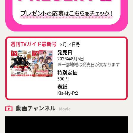
週刊TVガイド最新号
8月14日号
発売日
2026年8月5日
※一部地域は発売日が異なります
特別定価
590円
表紙
Kis-My-Ft2
動画チャンネル
Movie