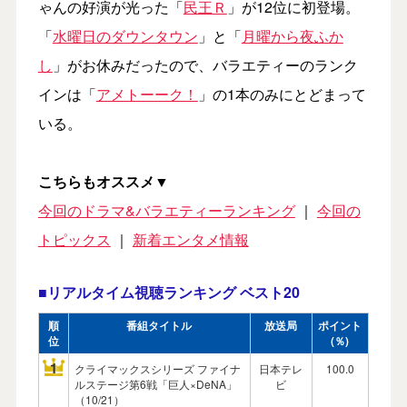
ゃんの好演が光った「
民王Ｒ
」が12位に初登場。
「
水曜日のダウンタウン
」と「
月曜から夜ふか
し
」がお休みだったので、バラエティーのランク
インは「
アメトーーク！
」の1本のみにとどまって
いる。
こちらもオススメ▼
今回のドラマ&バラエティーランキング
｜
今回の
トピックス
｜
新着エンタメ情報
■リアルタイム視聴ランキング ベスト20
順
番組タイトル
放送局
ポイント
位
(％)
1
クライマックスシリーズ ファイナ
日本テレ
100.0
ルステージ第6戦「巨人×DeNA」
ビ
（10/21）