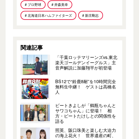
# プロ野球
# 井森美幸
# 北海道日本ハムファイターズ
# 新庄剛志
関連記事
「千葉ロッテマリーンズvs.東北
楽天ゴールデンイーグルス」主
音声解説に加藤翔平が初登場
BS12で“鈴鹿8耐”を10時間完全
無料生中継！ ゲストは高橋名
人
ビートきよしが「鶴瓶ちゃんと
サワコちゃん」に登場！ 相
方・ビートたけしとの関係性を
語る
照英、阪口珠美と楽しむ大迫力
の海上花火！ 世界遺産の町、