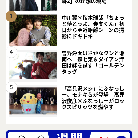
跡2」の理想の現場
3
中川翼×桜木雅哉「ちょっ
と待とうよ、春虎くん」初
日から至近距離シーンの撮
影にドキドキ
4
曽野舜太はさかなクンと湘
南へ 森七菜＆ダイアン津
田は絆を試す「ゴールデン
タッグ」
5
「高見沢メシ」にふなっし
ー、モナキらが登場 高見
沢俊彦×ふなっしーがロッ
クスピリッツを燃やす