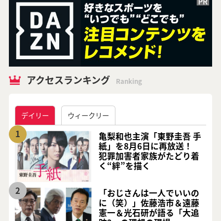
アクセスランキング
Ranking
デイリー
ウィークリー
1
亀梨和也主演「東野圭吾 手
紙」を8月6日に再放送！
犯罪加害者家族がたどり着
く“絆”を描く
2
「おじさんは一人でいいの
に（笑）」佐藤浩市＆遠藤
憲一＆光石研が語る「大追