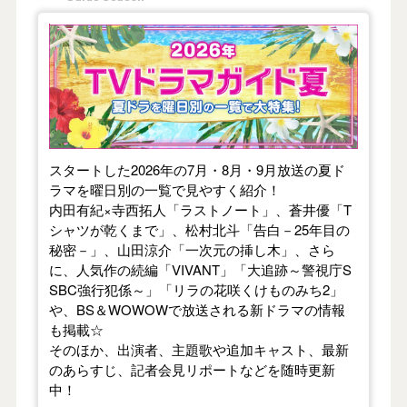
【2026年夏】TVドラマガイド
スタートした2026年の7月・8月・9月放送の夏ド
ラマを曜日別の一覧で見やすく紹介！
内田有紀×寺西拓人「ラストノート」、蒼井優「T
シャツが乾くまで」、松村北斗「告白－25年目の
秘密－」、山田涼介「一次元の挿し木」、さら
に、人気作の続編「VIVANT」「大追跡～警視庁S
SBC強行犯係～」「リラの花咲くけものみち2」
や、BS＆WOWOWで放送される新ドラマの情報
も掲載☆
そのほか、出演者、主題歌や追加キャスト、最新
のあらすじ、記者会見リポートなどを随時更新
中！