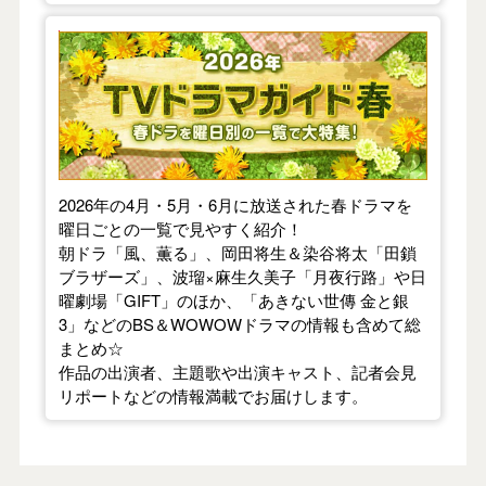
【2026年春】TVドラマガイド
2026年の4月・5月・6月に放送された春ドラマを
曜日ごとの一覧で見やすく紹介！
朝ドラ「風、薫る」、岡田将生＆染谷将太「田鎖
ブラザーズ」、波瑠×麻生久美子「月夜行路」や日
曜劇場「GIFT」のほか、「あきない世傳 金と銀
3」などのBS＆WOWOWドラマの情報も含めて総
まとめ☆
作品の出演者、主題歌や出演キャスト、記者会見
リポートなどの情報満載でお届けします。