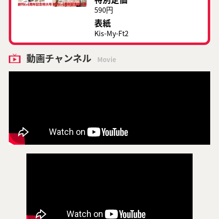
590円
表紙
Kis-My-Ft2
動画チャンネル
Movie