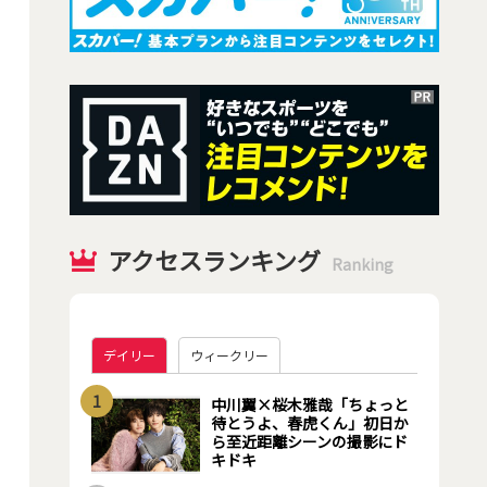
アクセスランキング
Ranking
デイリー
ウィークリー
1
中川翼×桜木雅哉「ちょっと
待とうよ、春虎くん」初日か
ら至近距離シーンの撮影にド
キドキ