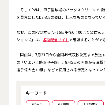
そしてPVは、甲子園球場のバックスクリーンで撮
を背景にしたDa-iCEの姿は、壮大なものとなってい
なお、このPVは本日7月16日午後6：00より公式Y
ションズ」は、
各種配信サイト
で確認することがで
同曲は、7月23日から全国49代表校決定まで放送す
の「いよいよ熱闘甲子園」、8月5日の開幕から決勝
選手権大会 中継」などで使用される予定となってい
キーワード
# Da-iCE
# 和田颯
# 大野雄大