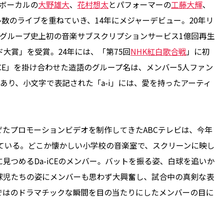
、ボーカルの
大野雄大
、
花村想太
とパフォーマーの
工藤大輝
、
多数のライブを重ねていき、14年にメジャーデビュー。20年リ
カルグループ史上初の音楽サブスクリプションサービス1億回再生
大賞」を受賞。24年には、「第75回
NHK紅白歌合戦
」に初
ICE」を掛け合わせた造語のグループ名は、メンバー5人ファン
があり、小文字で表記された「a-i」には、愛を持ったアーティ
たプロモーションビデオを制作してきたABCテレビは、今年
させている。どこか懐かしい小学校の音楽室で、スクリーンに映し
見つめるDa-iCEのメンバー。バットを振る姿、白球を追いか
球児たちの姿にメンバーも思わず大興奮し、試合中の真剣な表
ではのドラマチックな瞬間を目の当たりにしたメンバーの目に