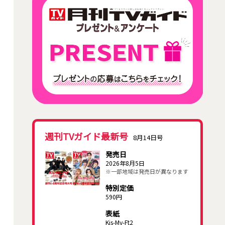
週刊TVガイド最新号
8月14日号
発売日
2026年8月5日
※一部地域は発売日が異なります
特別定価
590円
表紙
Kis-My-Ft2