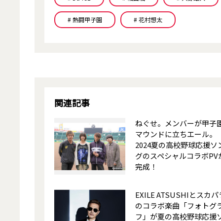
# 熱闘甲子園
# 花村想太
関連記事
ねぐせ。メンバーが甲子
マウンドに立ちエール。
2024夏の高校野球応援ソ
グのスペシャルコラボPV
完成！
EXILE ATSUSHIとスカパ
のコラボ楽曲「フォトグ
フ」が夏の高校野球応援