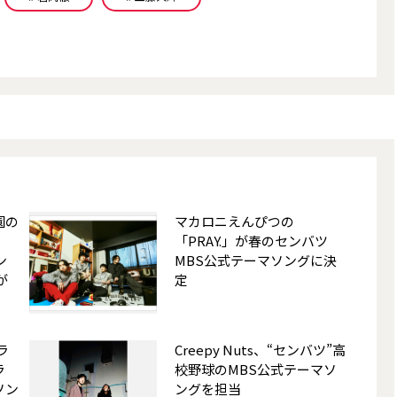
園の
マカロニえんぴつの
「PRAY.」が春のセンバツ
ン
MBS公式テーマソングに決
が
定
ラ
Creepy Nuts、“センバツ”高
ラ
校野球のMBS公式テーマソ
ソン
ングを担当