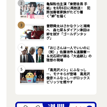
2
亀梨和也主演「東野圭吾 手
紙」を8月6日に再放送！ 犯
罪加害者家族がたどり着
く“絆”を描く
3
曽野舜太はさかなクンと湘南
へ 森七菜＆ダイアン津田は
絆を試す「ゴールデンタッ
グ」
4
「おじさんは一人でいいのに
（笑）」佐藤浩市＆遠藤憲一
＆光石研が語る「大追跡2」の
理想の現場
5
「高見沢メシ」にふなっし
ー、モナキらが登場 高見沢
俊彦×ふなっしーがロックス
ピリッツを燃やす