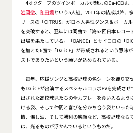
4オクターブのツインボーカルが魅力のDa-iCEは
岩岡徹
、
和田颯
という5人組。2011年の結成以降、
リースの「CITRUS」が日本人男性ダンス＆ボー
を突破すると、翌年には同曲で「第63回日本レコード
出場を果たしている。「DANCE」とサイコロの「D
を加えた6面で「Da-iCE」が形成されるという意味
ストでありたいという願いが込められている。
毎年、応援ソングと高校野球の名シーンを織り交ぜ
もDa-iCEが出演するスペシャルコラボPVを完成
出された高校球児たちの全力プレーを食い入るように
ける姿、そして仲間と喜びを分かち合う姿といった
情、悔し涙、そして勝利の笑顔など、高校野球なら
は、光るものが浮かんでいるというものだ。