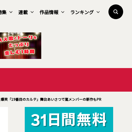
特集
連載
作品情報
ランキング
に爆笑「19番目のカルテ」舞台あいさつで嵐メンバーの新作もPR