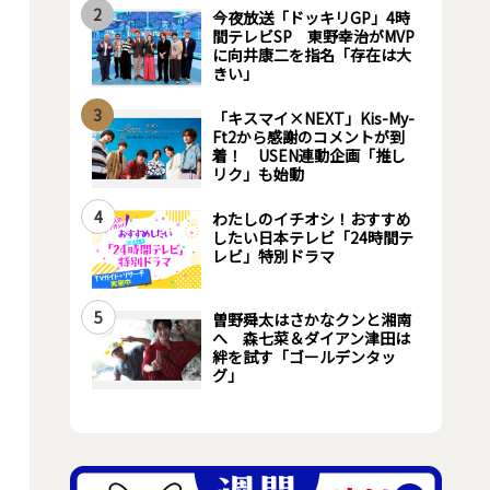
2
今夜放送「ドッキリGP」4時
間テレビSP 東野幸治がMVP
に向井康二を指名「存在は大
きい」
3
「キスマイ×NEXT」Kis-My-
Ft2から感謝のコメントが到
着！ USEN連動企画「推し
リク」も始動
4
わたしのイチオシ！おすすめ
したい日本テレビ「24時間テ
レビ」特別ドラマ
5
曽野舜太はさかなクンと湘南
へ 森七菜＆ダイアン津田は
絆を試す「ゴールデンタッ
グ」