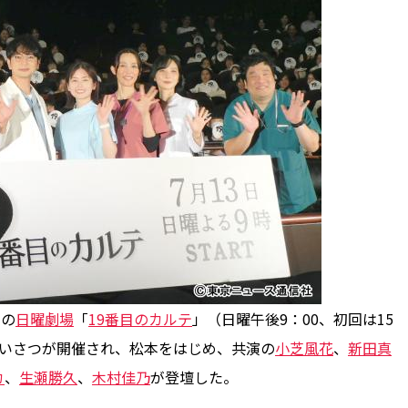
トの
日曜劇場
「
19番目のカルテ
」（日曜午後9：00、初回は15
あいさつが開催され、松本をはじめ、共演の
小芝風花
、
新田真
カ
、
生瀬勝久
、
木村佳乃
が登壇した。