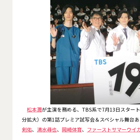
松本潤
が主演を務める、TBS系で7月13日スター
分拡大）の第1話プレミア試写会＆スペシャル舞台
剣佑
、
清水尋也
、
岡崎体育
、
ファーストサマーウイ