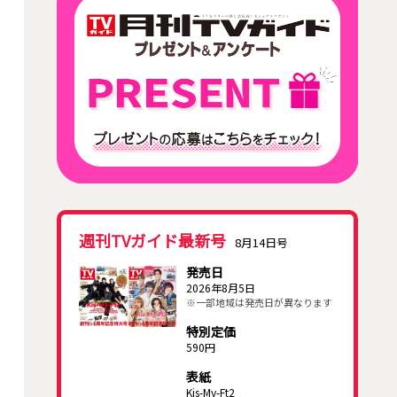
週刊TVガイド最新号
8月14日号
発売日
2026年8月5日
※一部地域は発売日が異なります
特別定価
590円
表紙
Kis-My-Ft2