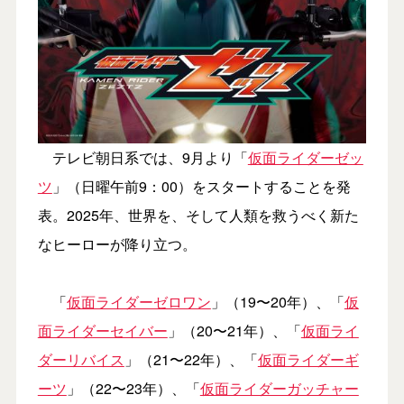
テレビ朝日系では、9月より「
仮面ライダーゼッ
ツ
」（日曜午前9：00）をスタートすることを発
表。2025年、世界を、そして人類を救うべく新た
なヒーローが降り立つ。
「
仮面ライダーゼロワン
」（19〜20年）、「
仮
面ライダーセイバー
」（20〜21年）、「
仮面ライ
ダーリバイス
」（21〜22年）、「
仮面ライダーギ
ーツ
」（22〜23年）、「
仮面ライダーガッチャー