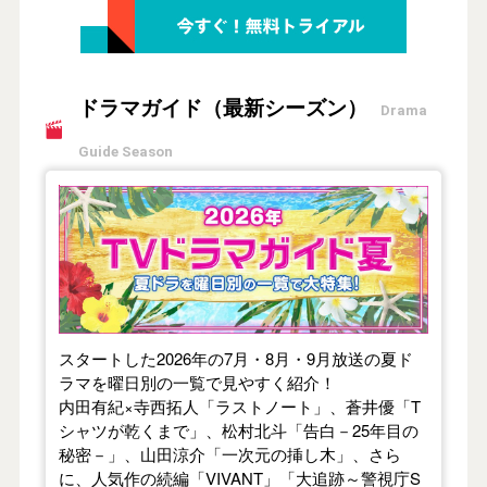
ドラマガイド（最新シーズン）
Drama
Guide Season
【2026年夏】TVドラマガイド
スタートした2026年の7月・8月・9月放送の夏ド
ラマを曜日別の一覧で見やすく紹介！
内田有紀×寺西拓人「ラストノート」、蒼井優「T
シャツが乾くまで」、松村北斗「告白－25年目の
秘密－」、山田涼介「一次元の挿し木」、さら
に、人気作の続編「VIVANT」「大追跡～警視庁S