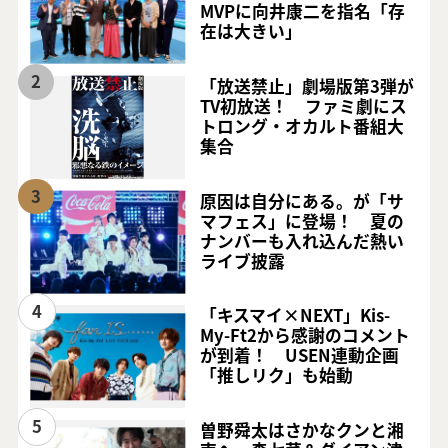
MVPに向井康二を指名「存
在は大きい」
2
「放送禁止」劇場版第3弾が
TV初放送！ ファミ劇にス
トロング・オカルト番組大
集合
3
原因は自分にある。が「サ
マフェス」に登場！ 夏の
ナンバーも入れ込んだ熱い
ライブ披露
4
「キスマイ×NEXT」Kis-
My-Ft2から感謝のコメント
が到着！ USEN連動企画
「推しリク」も始動
5
曽野舜太はさかなクンと湘