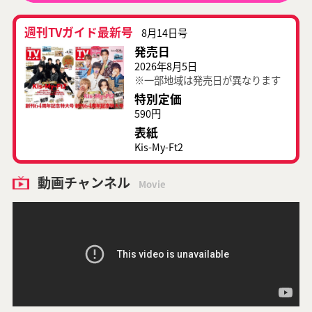
週刊TVガイド最新号
8月14日号
発売日
2026年8月5日
※一部地域は発売日が異なります
特別定価
590円
表紙
Kis-My-Ft2
動画チャンネル
Movie