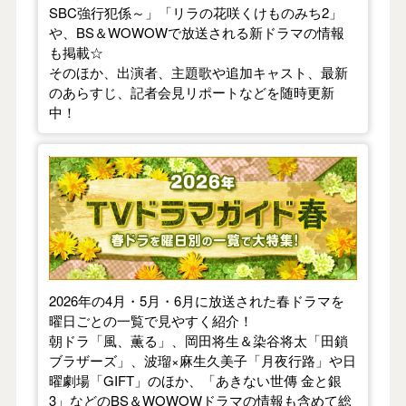
SBC強行犯係～」「リラの花咲くけものみち2」
や、BS＆WOWOWで放送される新ドラマの情報
も掲載☆
そのほか、出演者、主題歌や追加キャスト、最新
のあらすじ、記者会見リポートなどを随時更新
中！
【2026年春】TVドラマガイド
2026年の4月・5月・6月に放送された春ドラマを
曜日ごとの一覧で見やすく紹介！
朝ドラ「風、薫る」、岡田将生＆染谷将太「田鎖
ブラザーズ」、波瑠×麻生久美子「月夜行路」や日
曜劇場「GIFT」のほか、「あきない世傳 金と銀
3」などのBS＆WOWOWドラマの情報も含めて総