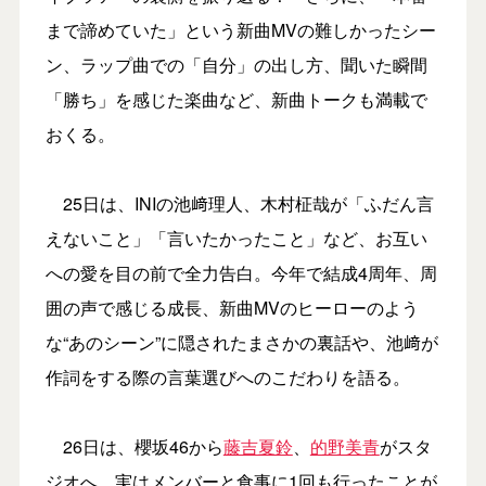
まで諦めていた」という新曲MVの難しかったシー
ン、ラップ曲での「自分」の出し方、聞いた瞬間
「勝ち」を感じた楽曲など、新曲トークも満載で
おくる。
25日は、INIの池﨑理人、木村柾哉が「ふだん言
えないこと」「言いたかったこと」など、お互い
への愛を目の前で全力告白。今年で結成4周年、周
囲の声で感じる成長、新曲MVのヒーローのよう
な“あのシーン”に隠されたまさかの裏話や、池﨑が
作詞をする際の言葉選びへのこだわりを語る。
26日は、櫻坂46から
藤吉夏鈴
、
的野美青
がスタ
ジオへ。実はメンバーと食事に1回も行ったことが