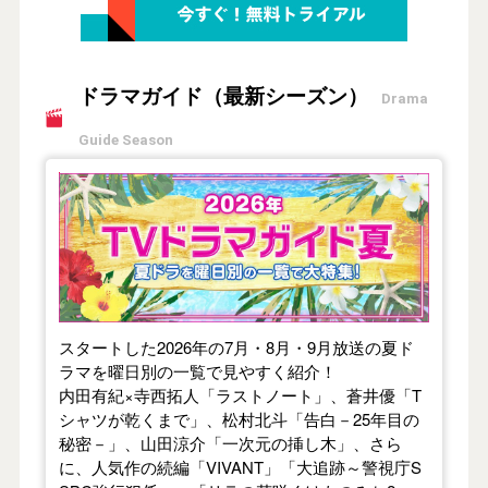
ドラマガイド（最新シーズン）
Drama
Guide Season
【2026年夏】TVドラマガイド
スタートした2026年の7月・8月・9月放送の夏ド
ラマを曜日別の一覧で見やすく紹介！
内田有紀×寺西拓人「ラストノート」、蒼井優「T
シャツが乾くまで」、松村北斗「告白－25年目の
秘密－」、山田涼介「一次元の挿し木」、さら
に、人気作の続編「VIVANT」「大追跡～警視庁S