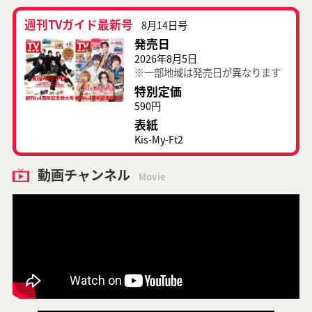
週刊TVガイド最新号
8月14日号
発売日
2026年8月5日
※一部地域は発売日が異なります
特別定価
590円
表紙
Kis-My-Ft2
動画チャンネル
Movie