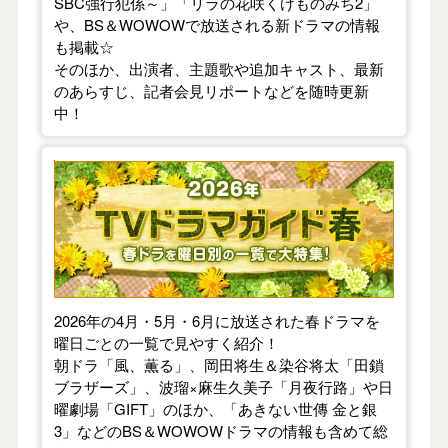
SBC強行犯係～」「リラの花咲くけものみち2」
や、BS＆WOWOWで放送される新ドラマの情報
も掲載☆
そのほか、出演者、主題歌や追加キャスト、最新
のあらすじ、記者会見リポートなどを随時更新
中！
【2026年春】TVドラマガイド
2026年の4月・5月・6月に放送された春ドラマを
曜日ごとの一覧で見やすく紹介！
朝ドラ「風、薫る」、岡田将生＆染谷将太「田鎖
ブラザーズ」、波瑠×麻生久美子「月夜行路」や日
曜劇場「GIFT」のほか、「あきない世傳 金と銀
3」などのBS＆WOWOWドラマの情報も含めて総