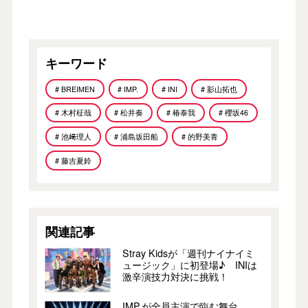
キーワード
# BREIMEN
# IMP.
# INI
# 影山拓也
# 木村柾哉
# 松井奏
# 椿泰我
# 櫻坂46
# 池﨑理人
# 浦島坂田船
# 的野美青
# 藤吉夏鈴
関連記事
Stray Kidsが「週刊ナイナイミ
ュージック」に初登場♪ INIは
激辛演技力対決に挑戦！
IMP.が全員主演で臨む舞台