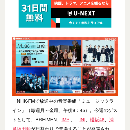
NHK-FMで放送中の音楽番組「ミュージックラ
イン」（毎週月～金曜、午後9：45）。今週のゲス
トとして、BREIMEN、
IMP
.、
INI
、
櫻坂46
、
浦
島坂田船
が日替わりで登場することが発表され