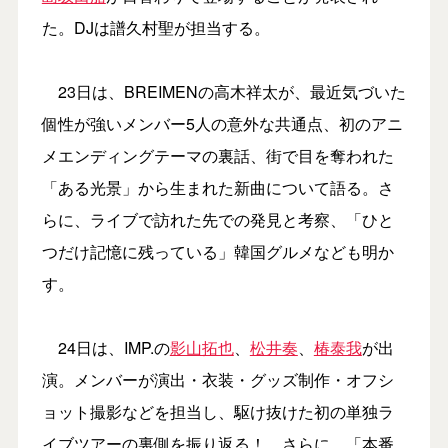
た。DJは譜久村聖が担当する。
23日は、BREIMENの高木祥太が、最近気づいた
個性が強いメンバー5人の意外な共通点、初のアニ
メエンディングテーマの裏話、街で目を奪われた
「ある光景」から生まれた新曲について語る。さ
らに、ライブで訪れた先での発見と考察、「ひと
つだけ記憶に残っている」韓国グルメなども明か
す。
24日は、IMP.の
影山拓也
、
松井奏
、
椿泰我
が出
演。メンバーが演出・衣装・グッズ制作・オフシ
ョット撮影などを担当し、駆け抜けた初の単独ラ
イブツアーの裏側を振り返る！ さらに、「本番