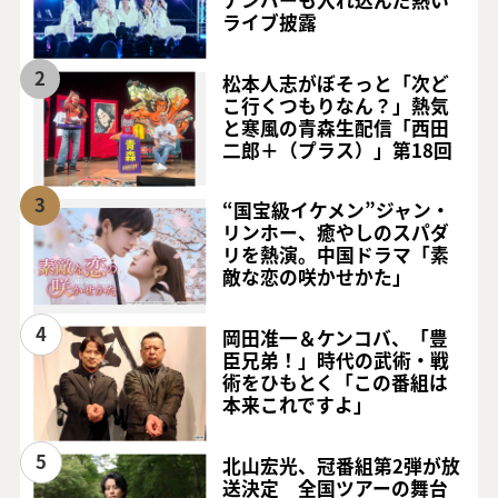
ライブ披露
2
松本人志がぼそっと「次ど
こ行くつもりなん？」熱気
と寒風の青森生配信「西田
二郎＋（プラス）」第18回
3
“国宝級イケメン”ジャン・
リンホー、癒やしのスパダ
リを熱演。中国ドラマ「素
敵な恋の咲かせかた」
4
岡田准一＆ケンコバ、「豊
臣兄弟！」時代の武術・戦
術をひもとく「この番組は
本来これですよ」
5
北山宏光、冠番組第2弾が放
送決定 全国ツアーの舞台