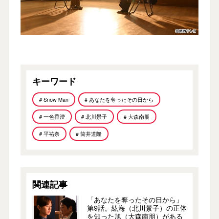
キーワード
# Snow Man
# あなたを奪ったその日から
# 一色香澄
# 北川景子
# 大森南朋
# 平祐奈
# 筒井道隆
関連記事
「あなたを奪ったその日から」
第9話。紘海（北川景子）の正体
を知った旭（大森南朋）がある