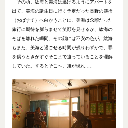
その頃、紘海と美海は逃げるようにアパートを
出て、美海の誕生日に行く予定だった長野の姨捨
（おばすて）へ向かうことに。美海は念願だった
旅行に期待を膨らませて笑顔を見せるが、紘海の
そばを離れた瞬間、その顔には不安の色が。紘海
もまた、美海と過ごせる時間が残りわずかで、罪
を償うときがすぐそこまで迫っていることを理解
していた。するとそこへ、旭が現れ…。