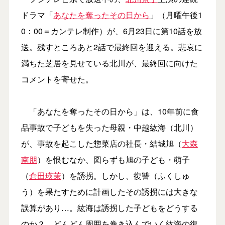
ドラマ「
あなたを奪ったその日から
」（月曜午後1
0：00＝カンテレ制作）が、6月23日に第10話を放
送。残すところあと2話で最終回を迎える。悲哀に
満ちた芝居を見せている北川が、最終回に向けた
コメントを寄せた。
「あなたを奪ったその日から」は、10年前に食
品事故で子どもを失った母親・中越紘海（北川）
が、事故を起こした惣菜店の社長・結城旭（
大森
南朋
）を恨むなか、図らずも旭の子ども・萌子
（
倉田瑛茉
）を誘拐。しかし、復讐（ふくしゅ
う）を果たすために計画したその誘拐には大きな
誤算があり…。紘海は誘拐した子どもをどうする
のか？ どんどん周囲を巻き込んでいく紘海の復