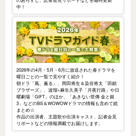
中！
【2026年春】TVドラマガイド
2026年の4月・5月・6月に放送された春ドラマを
曜日ごとの一覧で見やすく紹介！
朝ドラ「風、薫る」、岡田将生＆染谷将太「田鎖
ブラザーズ」、波瑠×麻生久美子「月夜行路」や日
曜劇場「GIFT」のほか、「あきない世傳 金と銀
3」などのBS＆WOWOWドラマの情報も含めて総
まとめ☆
作品の出演者、主題歌や出演キャスト、記者会見
リポートなどの情報満載でお届けします。