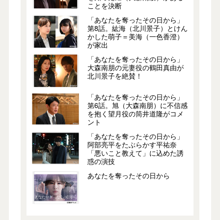
ことを決断
「あなたを奪ったその日から」
第8話。紘海（北川景子）とけん
かした萌子＝美海（一色香澄）
が家出
「あなたを奪ったその日から」
大森南朋の元妻役の鶴田真由が
北川景子を絶賛！
「あなたを奪ったその日から」
第6話。旭（大森南朋）に不信感
を抱く望月役の筒井道隆がコメ
ント
「あなたを奪ったその日から」
阿部亮平をたぶらかす平祐奈
「悪いこと教えて」に込めた誘
惑の演技
あなたを奪ったその日から