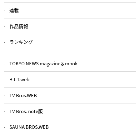
連載
作品情報
ランキング
TOKYO NEWS magazine＆mook
B.L.T.web
TV Bros.WEB
TV Bros. note版
SAUNA BROS.WEB