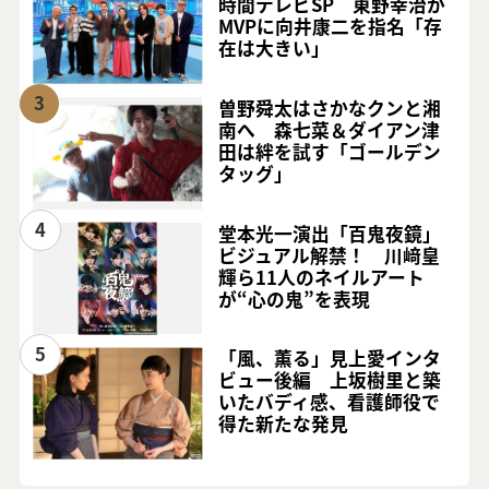
時間テレビSP 東野幸治が
MVPに向井康二を指名「存
在は大きい」
3
曽野舜太はさかなクンと湘
南へ 森七菜＆ダイアン津
田は絆を試す「ゴールデン
タッグ」
4
堂本光一演出「百鬼夜鏡」
ビジュアル解禁！ 川﨑皇
輝ら11人のネイルアート
が“心の鬼”を表現
5
「風、薫る」見上愛インタ
ビュー後編 上坂樹里と築
いたバディ感、看護師役で
得た新たな発見