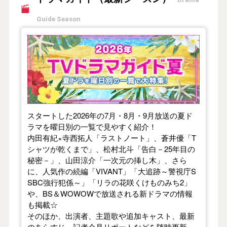
Guide Season
【2026年夏】TVドラマガイド
スタートした2026年の7月・8月・9月放送の夏ド
ラマを曜日別の一覧で見やすく紹介！
内田有紀×寺西拓人「ラストノート」、蒼井優「T
シャツが乾くまで」、松村北斗「告白－25年目の
秘密－」、山田涼介「一次元の挿し木」、さら
に、人気作の続編「VIVANT」「大追跡～警視庁S
SBC強行犯係～」「リラの花咲くけものみち2」
や、BS＆WOWOWで放送される新ドラマの情報
も掲載☆
そのほか、出演者、主題歌や追加キャスト、最新
のあらすじ、記者会見リポートなどを随時更新