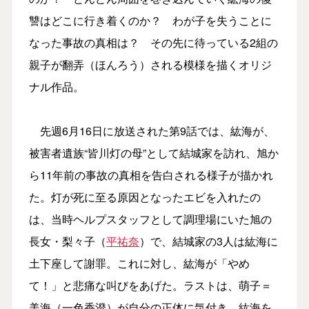
讐はどこに行き着くのか？ わが子を失うことに
なった事故の真相は？ その先に待っている2組の
親子が翻弄（ほんろう）される模様を描くオリジ
ナル作品。
先週6月16日に放送された第9話では、紘海が、
被害者遺族“皆川灯の母”として結城家を訪れ、旭か
ら11年前の事故の真相を告白される様子が描かれ
た。灯が死に至る原因となったエビを入れたの
は、当時ヘルプスタッフとして調理場にいた旭の
長女・梨々子（
平祐奈
）で、結城家の3人は紘海に
土下座して謝罪。これに対し、紘海が「やめ
て！」と悲痛な叫びをあげた。ラストは、萌子＝
美海（一色香澄）が自分の正体に気付き、紘海を