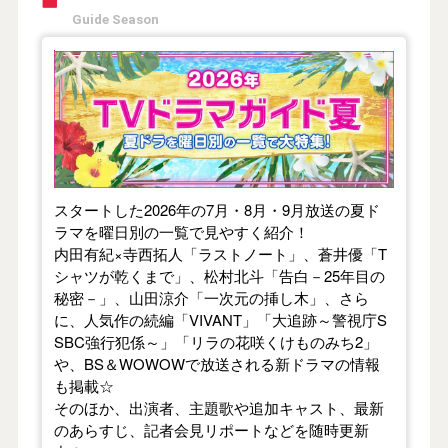
Guide Season
【2026年夏】TVドラマガイド
スタートした2026年の7月・8月・9月放送の夏ド
ラマを曜日別の一覧で見やすく紹介！
内田有紀×寺西拓人「ラストノート」、蒼井優「T
シャツが乾くまで」、松村北斗「告白－25年目の
秘密－」、山田涼介「一次元の挿し木」、さら
に、人気作の続編「VIVANT」「大追跡～警視庁S
SBC強行犯係～」「リラの花咲くけものみち2」
や、BS＆WOWOWで放送される新ドラマの情報
も掲載☆
そのほか、出演者、主題歌や追加キャスト、最新
のあらすじ、記者会見リポートなどを随時更新