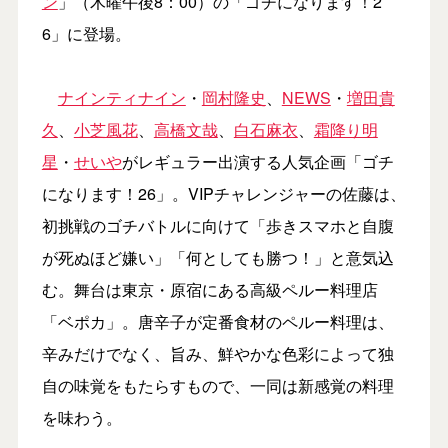
ン
」（木曜午後8：00）の「ゴチになります！2
6」に登場。
ナインティナイン
・
岡村隆史
、
NEWS
・
増田貴
久
、
小芝風花
、
高橋文哉
、
白石麻衣
、
霜降り明
星
・
せいや
がレギュラー出演する人気企画「ゴチ
になります！26」。VIPチャレンジャーの佐藤は、
初挑戦のゴチバトルに向けて「歩きスマホと自腹
が死ぬほど嫌い」「何としても勝つ！」と意気込
む。舞台は東京・原宿にある高級ペルー料理店
「ベポカ」。唐辛子が定番食材のペルー料理は、
辛みだけでなく、旨み、鮮やかな色彩によって独
自の味覚をもたらすもので、一同は新感覚の料理
を味わう。