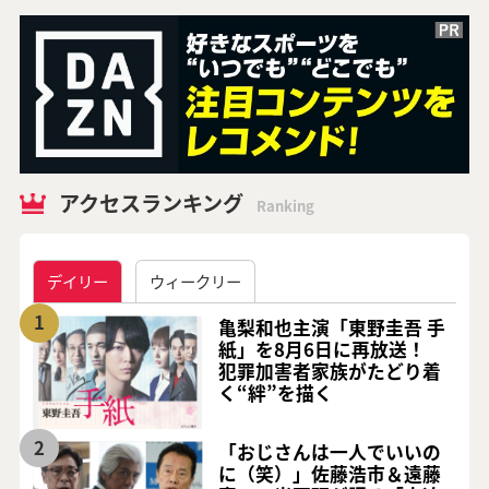
アクセスランキング
Ranking
デイリー
ウィークリー
1
亀梨和也主演「東野圭吾 手
紙」を8月6日に再放送！
犯罪加害者家族がたどり着
く“絆”を描く
2
「おじさんは一人でいいの
に（笑）」佐藤浩市＆遠藤