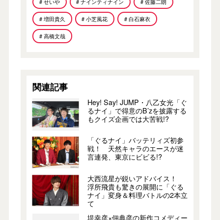
# せいや
# ナインティナイン
# 佐藤二朗
# 増田貴久
# 小芝風花
# 白石麻衣
# 高橋文哉
関連記事
Hey! Say! JUMP・八乙女光「ぐ
るナイ」で得意のB’zを披露する
もクイズ企画では大苦戦!?
「ぐるナイ」バッテリィズ初参
戦！ 天然キャラのエースが迷
言連発、東京にビビる!?
大西流星が鋭いアドバイス！
浮所飛貴も驚きの展開に「ぐる
ナイ」変身＆料理バトルの2本立
て
堤幸彦×佃典彦の新作コメディー