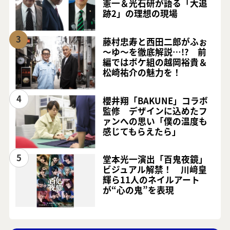
憲一＆光石研が語る「大追
跡2」の理想の現場
3
藤村忠寿と西田二郎がふぉ
～ゆ～を徹底解説…!? 前
編ではボケ組の越岡裕貴＆
松崎祐介の魅力を！
4
櫻井翔「BAKUNE」コラボ
監修 デザインに込めたフ
ァンへの思い「僕の温度も
感じてもらえたら」
5
堂本光一演出「百鬼夜鏡」
ビジュアル解禁！ 川﨑皇
輝ら11人のネイルアート
が“心の鬼”を表現