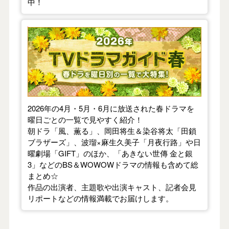
中！
【2026年春】TVドラマガイド
2026年の4月・5月・6月に放送された春ドラマを
曜日ごとの一覧で見やすく紹介！
朝ドラ「風、薫る」、岡田将生＆染谷将太「田鎖
ブラザーズ」、波瑠×麻生久美子「月夜行路」や日
曜劇場「GIFT」のほか、「あきない世傳 金と銀
3」などのBS＆WOWOWドラマの情報も含めて総
まとめ☆
作品の出演者、主題歌や出演キャスト、記者会見
リポートなどの情報満載でお届けします。