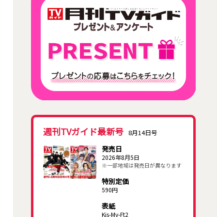
週刊TVガイド最新号
8月14日号
発売日
2026年8月5日
※一部地域は発売日が異なります
特別定価
590円
表紙
Kis-My-Ft2