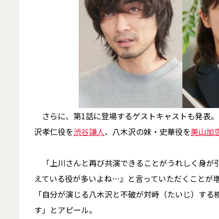
さらに、第1話に登場するゲストキャストも発表。
沢孝仁役を
渋谷謙人
、八木沢の妹・史華役を
美山加
「上川さんと再び共演できることがうれしく身が引
えている役が多いよね…』と言っていただくことが
「自分が演じる八木沢と不破が対峙（たいじ）する
す」とアピール。