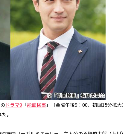
演の
ドラマ9
「
能面検事
」（金曜午後9：00、初回15分拡大）
れた。
の痛快リーガルミステリー。主人公の不破俊太郎（上川）