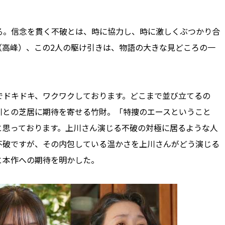
。信念を貫く不破とは、時に協力し、時に激しくぶつかり合
（高峰）、この2人の駆け引きは、物語の大きな見どころの一
ドキドキ、ワクワクしております。どこまで並び立てるの
川との芝居に期待を寄せる竹財。「特捜のエースということ
と思っております。上川さん演じる不破の対極に居るような人
不破ですが、その内包している温かさを上川さんがどう演じる
と本作への期待を明かした。