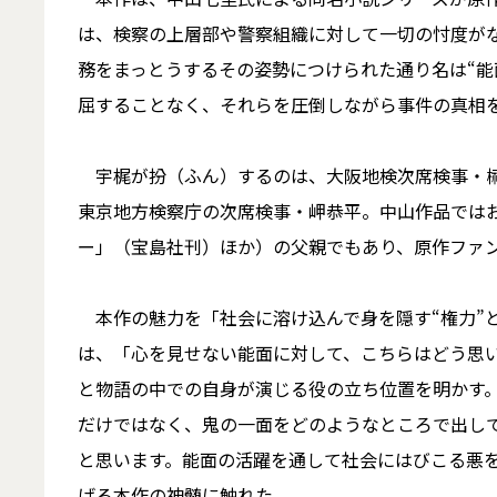
は、検察の上層部や警察組織に対して一切の忖度が
務をまっとうするその姿勢につけられた通り名は“能
屈することなく、それらを圧倒しながら事件の真相
宇梶が扮（ふん）するのは、大阪地検次席検事・
東京地方検察庁の次席検事・岬恭平。中山作品では
ー」（宝島社刊）ほか）の父親でもあり、原作ファ
本作の魅力を「社会に溶け込んで身を隠す“権力”
は、「心を見せない能面に対して、こちらはどう思
と物語の中での自身が演じる役の立ち位置を明かす。
だけではなく、鬼の一面をどのようなところで出し
と思います。能面の活躍を通して社会にはびこる悪
げる本作の神髄に触れた。