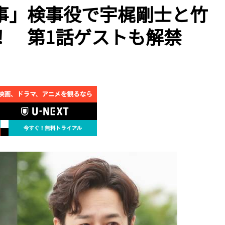
事」検事役で宇梶剛士と竹
！ 第1話ゲストも解禁