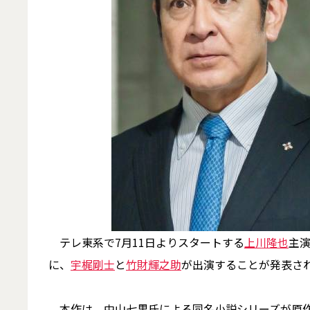
テレ東系で7月11日よりスタートする
上川隆也
主
に、
宇梶剛士
と
竹財輝之助
が出演することが発表さ
本作は、中山七里氏による同名小説シリーズが原作