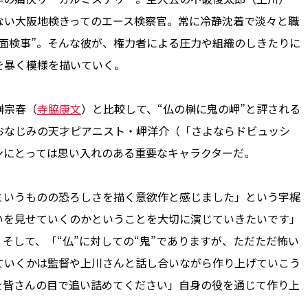
ない大阪地検きってのエース検察官。常に冷静沈着で淡々と職
面検事”。そんな彼が、権力者による圧力や組織のしきたりに
を暴く模様を描いていく。
榊宗春（
寺脇康文
）と比較して、“仏の榊に鬼の岬”と評される
おなじみの天才ピアニスト・岬洋介（「さよならドビュッシ
ンにとっては思い入れのある重要なキャラクターだ。
というものの恐ろしさを描く意欲作と感じました」という宇梶
いを見せていくのかということを大切に演じていきたいです」
そして、「“仏”に対しての“鬼”でありますが、ただただ怖い
ていくかは監督や上川さんと話し合いながら作り上げていこう
を皆さんの目で追い詰めてください」自身の役を通じて作り上