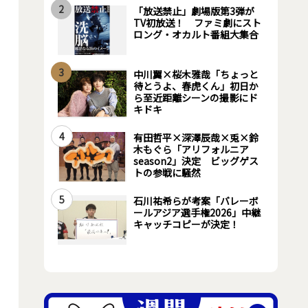
2
「放送禁止」劇場版第3弾が
TV初放送！ ファミ劇にスト
ロング・オカルト番組大集合
3
中川翼×桜木雅哉「ちょっと
待とうよ、春虎くん」初日か
ら至近距離シーンの撮影にド
キドキ
4
有田哲平×深澤辰哉×兎×鈴
木もぐら「アリフォルニア
season2」決定 ビッグゲス
トの参戦に騒然
5
石川祐希らが考案「バレーボ
ールアジア選手権2026」中継
キャッチコピーが決定！