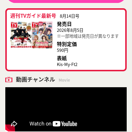
週刊TVガイド最新号
8月14日号
発売日
2026年8月5日
※一部地域は発売日が異なります
特別定価
590円
表紙
Kis-My-Ft2
動画チャンネル
Movie