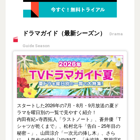
ドラマガイド（最新シーズン）
Drama
Guide Season
【2026年夏】TVドラマガイド
スタートした2026年の7月・8月・9月放送の夏ド
ラマを曜日別の一覧で見やすく紹介！
内田有紀×寺西拓人「ラストノート」、蒼井優「T
シャツが乾くまで」、松村北斗「告白－25年目の
秘密－」、山田涼介「一次元の挿し木」、さら
に、人気作の続編「VIVANT」「大追跡～警視庁S