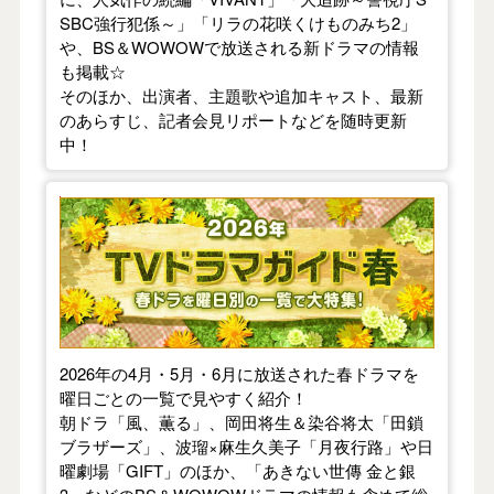
SBC強行犯係～」「リラの花咲くけものみち2」
や、BS＆WOWOWで放送される新ドラマの情報
も掲載☆
そのほか、出演者、主題歌や追加キャスト、最新
のあらすじ、記者会見リポートなどを随時更新
中！
【2026年春】TVドラマガイド
2026年の4月・5月・6月に放送された春ドラマを
曜日ごとの一覧で見やすく紹介！
朝ドラ「風、薫る」、岡田将生＆染谷将太「田鎖
ブラザーズ」、波瑠×麻生久美子「月夜行路」や日
曜劇場「GIFT」のほか、「あきない世傳 金と銀