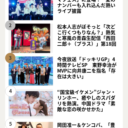
ナンバーも入れ込んだ熱い
ライブ披露
2
松本人志がぼそっと「次ど
こ行くつもりなん？」熱気
と寒風の青森生配信「西田
二郎＋（プラス）」第18回
3
今夜放送「ドッキリGP」4
時間テレビSP 東野幸治が
MVPに向井康二を指名「存
在は大きい」
4
“国宝級イケメン”ジャン・
リンホー、癒やしのスパダ
リを熱演。中国ドラマ「素
敵な恋の咲かせかた」
5
岡田准一＆ケンコバ、「豊