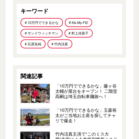
キーワード
# 10万円でできるかな
# Kis-My-Ft2
# サンドウィッチマン
# 村上佳菜子
# 石原良純
# 竹内涼真
関連記事
「10万円でできるかな」藤ヶ谷
太輔が屋台をオープン！ 二階堂
高嗣は埼玉自転車麺旅へ！
「10万円でできるかな」玉森裕
太がご当地お土産を探してチャ
リで爆走！
竹内涼真主演で“このミス大