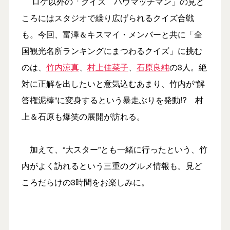
ロケ以外の「クイズ ハウマッチマン」の見ど
ころにはスタジオで繰り広げられるクイズ合戦
も。今回、富澤＆キスマイ・メンバーと共に「全
国観光名所ランキングにまつわるクイズ」に挑む
のは、
竹内涼真
、
村上佳菜子
、
石原良純
の3人。絶
対に正解を出したいと意気込むあまり、竹内が“解
答権泥棒”に変身するという暴走ぶりを発動!? 村
上＆石原も爆笑の展開が訪れる。
加えて、“大スター”とも一緒に行ったという、竹
内がよく訪れるという三重のグルメ情報も。見ど
ころだらけの3時間をお楽しみに。