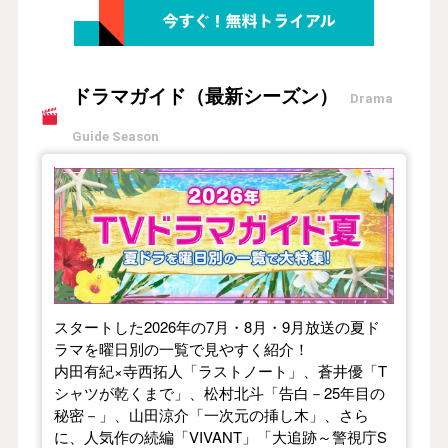
ドラマガイド（最新シーズン）
Drama
Guide Season
【2026年夏】TVドラマガイド
スタートした2026年の7月・8月・9月放送の夏ド
ラマを曜日別の一覧で見やすく紹介！
内田有紀×寺西拓人「ラストノート」、蒼井優「T
シャツが乾くまで」、松村北斗「告白－25年目の
秘密－」、山田涼介「一次元の挿し木」、さら
に、人気作の続編「VIVANT」「大追跡～警視庁S