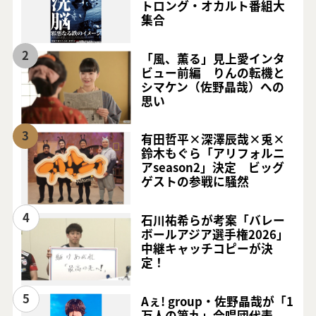
トロング・オカルト番組大
集合
2
「風、薫る」見上愛インタ
ビュー前編 りんの転機と
シマケン（佐野晶哉）への
思い
3
有田哲平×深澤辰哉×兎×
鈴木もぐら「アリフォルニ
アseason2」決定 ビッグ
ゲストの参戦に騒然
4
石川祐希らが考案「バレー
ボールアジア選手権2026」
中継キャッチコピーが決
定！
5
Aぇ! group・佐野晶哉が「1
万人の第九」合唱団代表