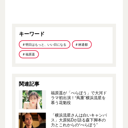
キーワード
# 明日はもっと、いい日になる
# 林遣都
# 福原遥
関連記事
福原遥が「べらぼう」で大河ド
ラマ初出演！“蔦重”横浜流星を
慕う花魁役
「横浜流星さんは白いキャンバ
ス」大原拓Dが語る森下脚本の
力とこれからの“べらぼう”