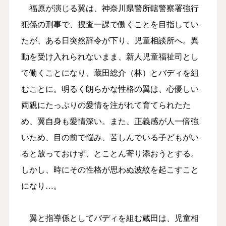
福原が演じる翼は、神奈川県警所轄警察署強行
犯係の刑事で、捜査一課で働くことを目指してい
たが、ある日突然辞令が下り、児童相談所へ。異
動を受け入れられないまま、新人児童福祉司とし
て働くことになり、蔵田総介（林）とバディを組
むことに。明るく朗らかな性格の翼は、心優しい
両親にたっぷりの愛情を注がれて育てられたた
め、翼自身も愛情深い。また、正義感が人一倍強
いため、目の前で悩み、苦しんでいる子どもがい
ると放っておけず、とことん寄り添おうとする。
しかし、時にその性格が思わぬ波紋を起こすこと
になり…。
翼と指導係としてバディを組む蔵田は、児童相