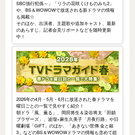
SBC強行犯係～」「リラの花咲くけものみち2」
や、BS＆WOWOWで放送される新ドラマの情報
も掲載☆
そのほか、出演者、主題歌や追加キャスト、最新
のあらすじ、記者会見リポートなどを随時更新
中！
【2026年春】TVドラマガイド
2026年の4月・5月・6月に放送された春ドラマを
曜日ごとの一覧で見やすく紹介！
朝ドラ「風、薫る」、岡田将生＆染谷将太「田鎖
ブラザーズ」、波瑠×麻生久美子「月夜行路」や日
曜劇場「GIFT」のほか、「あきない世傳 金と銀
3」などのBS＆WOWOWドラマの情報も含めて総