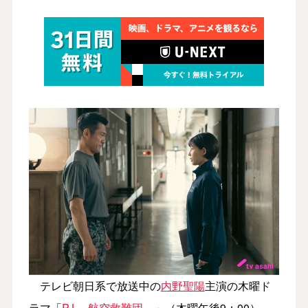
テレビ朝日系で放送中の
内野聖陽
主演の木曜ド
ラマ「
PJ ～航空救難団～
」（木曜午後9：00）。