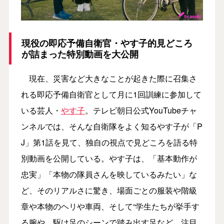
現役の即応予備自衛官・やす子的見どころ
が詰まった特別動画を大公開
現在、災害など大きなことが起きた際に召集さ
れる即応予備自衛官として月に1回訓練に参加して
いる芸人・
やす子
。テレビ朝日公式YouTubeチャ
ンネルでは、そんな自衛隊をよく知るやす子が「P
J」第1話を見て、独自の視点で見どころを語る特
別動画を公開している。やす子は、「基本動作が
忠実」「本物の隊員さんを映しているみたい」な
ど、そのリアルさに驚き、場面ごとの服装や階級
章や本物のヘリや車両、そして“学生たちが挙手す
る腕や、駆け足のシーンで踏み出す足など、注目