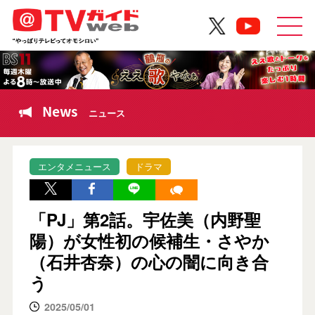
News
ニュース
エンタメニュース
ドラマ
「PJ」第2話。宇佐美（内野聖
陽）が女性初の候補生・さやか
（石井杏奈）の心の闇に向き合
う
2025/05/01