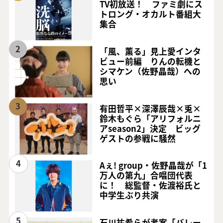
TV初放送！ ファミ劇にス
トロング・オカルト番組大
集合
2
「風、薫る」見上愛インタ
ビュー前編 りんの転機と
シマケン（佐野晶哉）への
思い
3
有田哲平×深澤辰哉×兎×
鈴木もぐら「アリフォルニ
アseason2」決定 ビッグ
ゲストの参戦に騒然
4
Aぇ! group・佐野晶哉が「1
万人の第九」合唱団代表
に！ 総監督・佐渡裕氏と
中学生ぶり共演
5
石川祐希らが考案「バレー