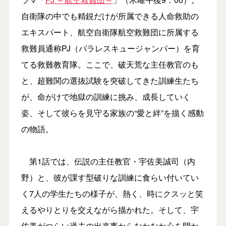
自衛隊の中でも精鋭だけが所属できる人命救助の
エキスパート、航空自衛隊航空救難団に所属する
救難員通称PJ（パラレスキュージャンパー）を育
てる救難教育隊。ここで、破天荒な主任教官のも
と、超難関の選抜試験を突破してきた訓練生たち
が、命がけで地獄の訓練に挑み、成長していく
姿、そして彼らを見守る家族の“愛と絆”を描く感動
の物語。
第1話では、伝説の主任教官・宇佐美誠司（内
野）と、彼が課す型破りな訓練に食らい付いてい
く7人の学生たちの様子が、熱く、時にクスッと笑
えるやりとりを交えながら描かれた。そして、宇
佐美がつらい過去の出来事からなかなか心を開か