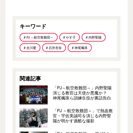
キーワード
# PJ ～航空救難団～
# やす子
# 内野聖陽
# 吉川愛
# 石井杏奈
# 神尾楓珠
関連記事
「PJ～航空救難団～」内野聖陽
演じる教官は天使か悪魔か？
神尾楓珠ら訓練生役が裏話告白
「PJ ～航空救難団～」で熱血教
官・宇佐美誠司を演じる内野聖
陽が明かす過酷な撮影