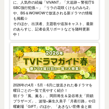
に、人気作の続編「VIVANT」「大追跡～警視庁S
SBC強行犯係～」「リラの花咲くけものみち2」
や、BS＆WOWOWで放送される新ドラマの情報
も掲載☆
そのほか、出演者、主題歌や追加キャスト、最新
のあらすじ、記者会見リポートなどを随時更新
中！
【2026年春】TVドラマガイド
2026年の4月・5月・6月に放送された春ドラマを
曜日ごとの一覧で見やすく紹介！
朝ドラ「風、薫る」、岡田将生＆染谷将太「田鎖
ブラザーズ」、波瑠×麻生久美子「月夜行路」や日
曜劇場「GIFT」のほか、「あきない世傳 金と銀