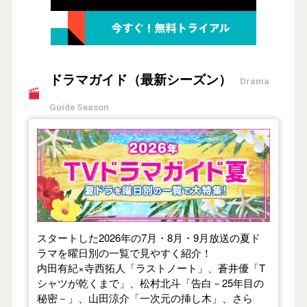
ドラマガイド（最新シーズン）
Drama
Guide Season
【2026年夏】TVドラマガイド
スタートした2026年の7月・8月・9月放送の夏ド
ラマを曜日別の一覧で見やすく紹介！
内田有紀×寺西拓人「ラストノート」、蒼井優「T
シャツが乾くまで」、松村北斗「告白－25年目の
秘密－」、山田涼介「一次元の挿し木」、さら