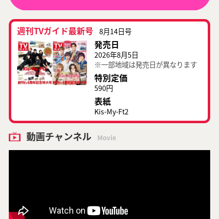
週刊TVガイド最新号
8月14日号
発売日
2026年8月5日
※一部地域は発売日が異なります
特別定価
590円
表紙
Kis-My-Ft2
動画チャンネル
Movie