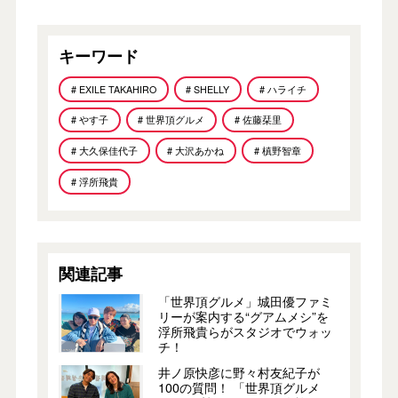
キーワード
# EXILE TAKAHIRO
# SHELLY
# ハライチ
# やす子
# 世界頂グルメ
# 佐藤栞里
# 大久保佳代子
# 大沢あかね
# 槙野智章
# 浮所飛貴
関連記事
「世界頂グルメ」城田優ファミ
リーが案内する“グアムメシ”を
浮所飛貴らがスタジオでウォッ
チ！
井ノ原快彦に野々村友紀子が
100の質問！ 「世界頂グルメ