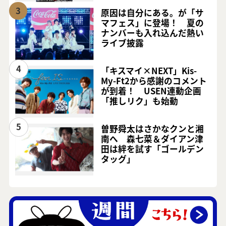
3
原因は自分にある。が「サ
マフェス」に登場！ 夏の
ナンバーも入れ込んだ熱い
ライブ披露
4
「キスマイ×NEXT」Kis-
My-Ft2から感謝のコメント
が到着！ USEN連動企画
「推しリク」も始動
5
曽野舜太はさかなクンと湘
南へ 森七菜＆ダイアン津
田は絆を試す「ゴールデン
タッグ」