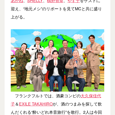
あかね
、
SHELLY
、
槙野智章
、
やす子
をゲストに
迎え、“地元メシ”のリポートを見てMCと共に盛り
上がる。
フランクフルトでは、酒豪コンビの
大久保佳代
子
＆
EXILE TAKAHIRO
が、酒のつまみを探して飲
んだくれる“酔いどれ本音旅行”を敢行。2人は今回