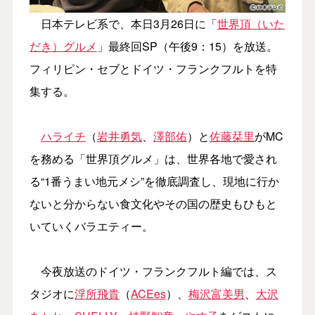
日本テレビ系で、本日3月26日に「
世界頂（いた
だき）グルメ
」最終回SP（午後9：15）を放送。
フィリピン・セブとドイツ・フランクフルトを特
集する。
ハライチ
（
岩井勇気
、
澤部佑
）と
佐藤栞里
がMC
を務める「世界頂グルメ」は、世界各地で愛され
る“1番うまい地元メシ”を徹底調査し、現地に行か
ないと分からない食文化やその国の歴史もひもと
いていくバラエティー。
今夜放送のドイツ・フランクフルト編では、ス
タジオに
浮所飛貴
（
ACEes
）、
梅沢富美男
、
大沢