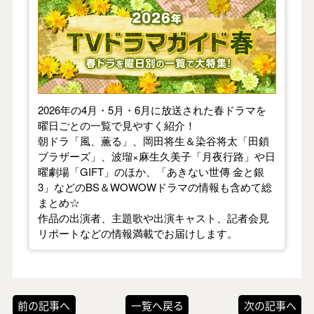
【2026年春】TVドラマガイド
2026年の4月・5月・6月に放送された春ドラマを
曜日ごとの一覧で見やすく紹介！
朝ドラ「風、薫る」、岡田将生＆染谷将太「田鎖
ブラザーズ」、波瑠×麻生久美子「月夜行路」や日
曜劇場「GIFT」のほか、「あきない世傳 金と銀
3」などのBS＆WOWOWドラマの情報も含めて総
まとめ☆
作品の出演者、主題歌や出演キャスト、記者会見
リポートなどの情報満載でお届けします。
前の記事へ
一覧へ戻る
次の記事へ