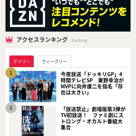
アクセスランキング
Ranking
デイリー
ウィークリー
1
今夜放送「ドッキリGP」4
時間テレビSP 東野幸治が
MVPに向井康二を指名「存
在は大きい」
2
「放送禁止」劇場版第3弾が
TV初放送！ ファミ劇にス
トロング・オカルト番組大
集合