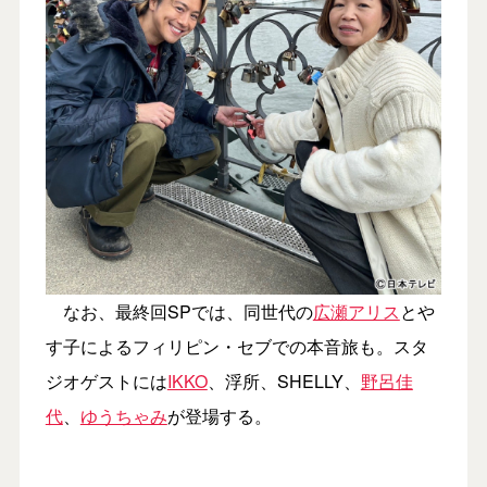
なお、最終回SPでは、同世代の
広瀬アリス
とや
す子によるフィリピン・セブでの本音旅も。スタ
ジオゲストには
IKKO
、浮所、SHELLY、
野呂佳
代
、
ゆうちゃみ
が登場する。