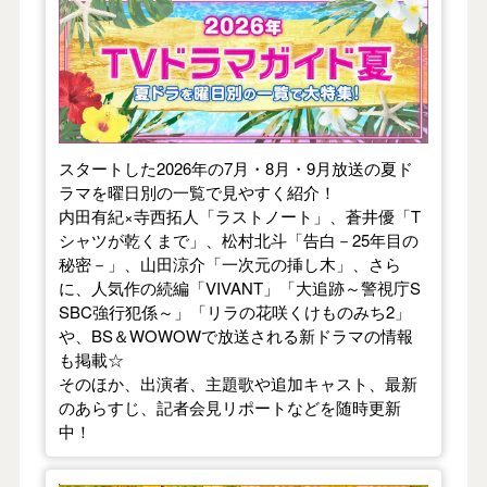
【2026年夏】TVドラマガイド
スタートした2026年の7月・8月・9月放送の夏ド
ラマを曜日別の一覧で見やすく紹介！
内田有紀×寺西拓人「ラストノート」、蒼井優「T
シャツが乾くまで」、松村北斗「告白－25年目の
秘密－」、山田涼介「一次元の挿し木」、さら
に、人気作の続編「VIVANT」「大追跡～警視庁S
SBC強行犯係～」「リラの花咲くけものみち2」
や、BS＆WOWOWで放送される新ドラマの情報
も掲載☆
そのほか、出演者、主題歌や追加キャスト、最新
のあらすじ、記者会見リポートなどを随時更新
中！