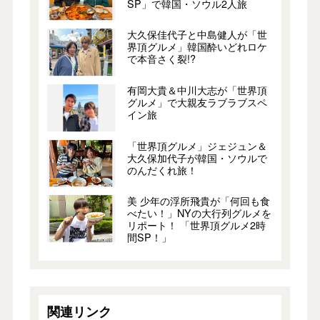
SP」で韓国・ソウル2人旅
大久保佳代子と中島健人が「世
界頂グルメ」韓国酔いどれロケ
で本音さく裂!?
有岡大貴＆中川大志が「世界頂
グルメ」で大親友ラブラブスペ
イン旅
「世界頂グルメ」ジェジュン＆
大久保加代子が韓国・ソウルで
のんだくれ旅！
美 少年の浮所飛貴が「何回も食
べたい！」NYの大行列グルメを
リポート！ 「世界頂グルメ2時
間SP！」
関連リンク