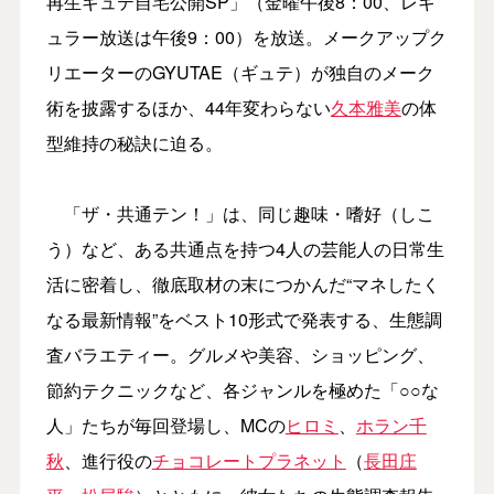
再生ギュテ自宅公開SP」（金曜午後8：00、レギ
ュラー放送は午後9：00）を放送。メークアップク
リエーターのGYUTAE（ギュテ）が独自のメーク
術を披露するほか、44年変わらない
久本雅美
の体
型維持の秘訣に迫る。
「ザ・共通テン！」は、同じ趣味・嗜好（しこ
う）など、ある共通点を持つ4人の芸能人の日常生
活に密着し、徹底取材の末につかんだ“マネしたく
なる最新情報”をベスト10形式で発表する、生態調
査バラエティー。グルメや美容、ショッピング、
節約テクニックなど、各ジャンルを極めた「○○な
人」たちが毎回登場し、MCの
ヒロミ
、
ホラン千
秋
、進行役の
チョコレートプラネット
（
長田庄