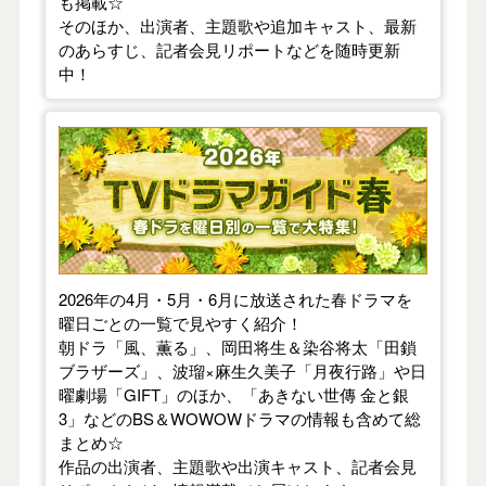
も掲載☆
そのほか、出演者、主題歌や追加キャスト、最新
のあらすじ、記者会見リポートなどを随時更新
中！
【2026年春】TVドラマガイド
2026年の4月・5月・6月に放送された春ドラマを
曜日ごとの一覧で見やすく紹介！
朝ドラ「風、薫る」、岡田将生＆染谷将太「田鎖
ブラザーズ」、波瑠×麻生久美子「月夜行路」や日
曜劇場「GIFT」のほか、「あきない世傳 金と銀
3」などのBS＆WOWOWドラマの情報も含めて総
まとめ☆
作品の出演者、主題歌や出演キャスト、記者会見