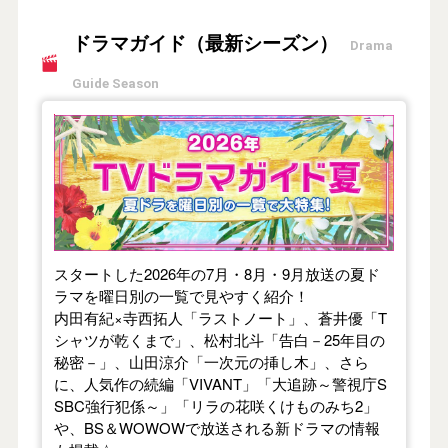
ドラマガイド（最新シーズン）
Drama
Guide Season
【2026年夏】TVドラマガイド
スタートした2026年の7月・8月・9月放送の夏ド
ラマを曜日別の一覧で見やすく紹介！
内田有紀×寺西拓人「ラストノート」、蒼井優「T
シャツが乾くまで」、松村北斗「告白－25年目の
秘密－」、山田涼介「一次元の挿し木」、さら
に、人気作の続編「VIVANT」「大追跡～警視庁S
SBC強行犯係～」「リラの花咲くけものみち2」
や、BS＆WOWOWで放送される新ドラマの情報