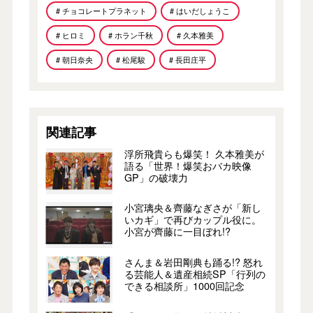
# チョコレートプラネット
# はいだしょうこ
# ヒロミ
# ホラン千秋
# 久本雅美
# 朝日奈央
# 松尾駿
# 長田庄平
関連記事
浮所飛貴らも爆笑！ 久本雅美が
語る「世界！爆笑おバカ映像
GP」の破壊力
小宮璃央＆齊藤なぎさが「新し
いカギ」で再びカップル役に。
小宮が齊藤に一目ぼれ!?
さんま＆岩田剛典も踊る!? 怒れ
る芸能人＆遺産相続SP「行列の
できる相談所」1000回記念