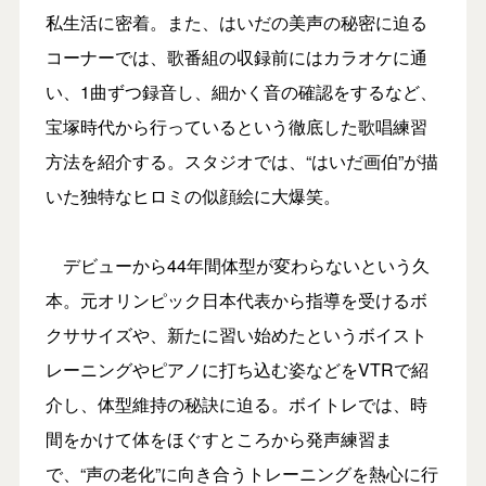
私生活に密着。また、はいだの美声の秘密に迫る
コーナーでは、歌番組の収録前にはカラオケに通
い、1曲ずつ録音し、細かく音の確認をするなど、
宝塚時代から行っているという徹底した歌唱練習
方法を紹介する。スタジオでは、“はいだ画伯”が描
いた独特なヒロミの似顔絵に大爆笑。
デビューから44年間体型が変わらないという久
本。元オリンピック日本代表から指導を受けるボ
クササイズや、新たに習い始めたというボイスト
レーニングやピアノに打ち込む姿などをVTRで紹
介し、体型維持の秘訣に迫る。ボイトレでは、時
間をかけて体をほぐすところから発声練習ま
で、“声の老化”に向き合うトレーニングを熱心に行