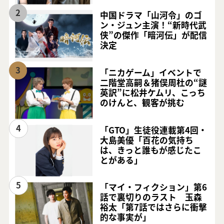
2
中国ドラマ「山河令」のゴ
ン・ジュン主演！“新時代武
侠”の傑作「暗河伝」が配信
決定
3
「ニカゲーム」イベントで
二階堂高嗣＆猪俣周杜の“謎
英訳”に松井ケムリ、こっち
のけんと、観客が挑む
4
「GTO」生徒役連載第4回・
大島美優「百花の気持ち
は、きっと誰もが感じたこ
とがある」
5
「マイ・フィクション」第6
話で裏切りのラスト 玉森
裕太「第7話ではさらに衝撃
的な事実が」