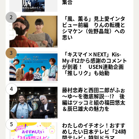
集合
2
「風、薫る」見上愛インタ
ビュー前編 りんの転機と
シマケン（佐野晶哉）への
思い
3
「キスマイ×NEXT」Kis-
My-Ft2から感謝のコメント
が到着！ USEN連動企画
「推しリク」も始動
4
藤村忠寿と西田二郎がふぉ
～ゆ～を徹底解説…!? 後
編はツッコミ組の福田悠太
＆辰巳雄大の魅力を
5
わたしのイチオシ！おすす
めしたい日本テレビ「24時
間テレビ」特別ドラマ