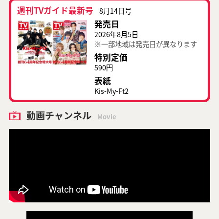
週刊TVガイド最新号
8月14日号
発売日
2026年8月5日
※一部地域は発売日が異なります
特別定価
590円
表紙
Kis-My-Ft2
動画チャンネル
Movie