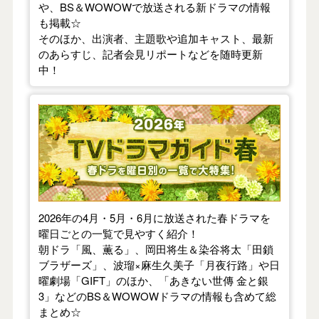
や、BS＆WOWOWで放送される新ドラマの情報
も掲載☆
そのほか、出演者、主題歌や追加キャスト、最新
のあらすじ、記者会見リポートなどを随時更新
中！
【2026年春】TVドラマガイド
2026年の4月・5月・6月に放送された春ドラマを
曜日ごとの一覧で見やすく紹介！
朝ドラ「風、薫る」、岡田将生＆染谷将太「田鎖
ブラザーズ」、波瑠×麻生久美子「月夜行路」や日
曜劇場「GIFT」のほか、「あきない世傳 金と銀
3」などのBS＆WOWOWドラマの情報も含めて総
まとめ☆