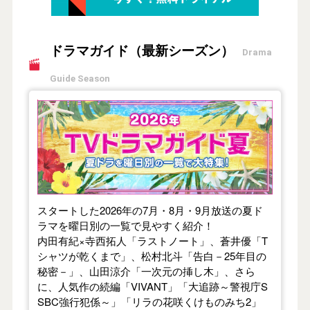
ドラマガイド（最新シーズン）
Drama
Guide Season
【2026年夏】TVドラマガイド
スタートした2026年の7月・8月・9月放送の夏ド
ラマを曜日別の一覧で見やすく紹介！
内田有紀×寺西拓人「ラストノート」、蒼井優「T
シャツが乾くまで」、松村北斗「告白－25年目の
秘密－」、山田涼介「一次元の挿し木」、さら
に、人気作の続編「VIVANT」「大追跡～警視庁S
SBC強行犯係～」「リラの花咲くけものみち2」