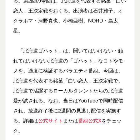
る。第2回の今回は、北海道を代表する銘菓「白い
恋人」王決定戦をおくる。出演者は石井雅子、オ
クラホマ・河野真也、小橋亜樹、NORD・島太
星。
「北海道ゴハット」は、聞いてはいけない・触
れてはいけない北海道の「ゴハット」なコトやモ
ノを、適度に検証するバラエティ番組。今回は、
北海道を代表する銘菓「白い恋人」王決定戦で、
北海道で活躍するローカルタレントたちの北海道
愛が試される。なお、当日はYouTubeで同時配信
され、放送終了後に2週間の見逃し配信を実施す
る。詳細は
公式サイト
または
番組公式X
をチェッ
ク。