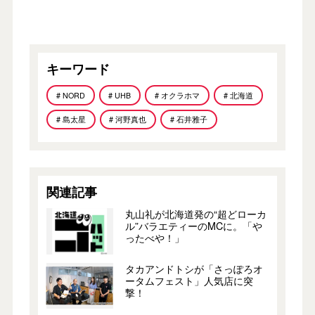
キーワード
# NORD
# UHB
# オクラホマ
# 北海道
# 島太星
# 河野真也
# 石井雅子
関連記事
丸山礼が北海道発の“超どローカ
ル”バラエティーのMCに。「や
ったべや！」
タカアンドトシが「さっぽろオ
ータムフェスト」人気店に突
撃！